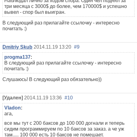
Наблюдал лично за ходом спора. Один чел поднял за
три месяца с 3000$ до более, чем 170000$ и успешно
вывел - спор был выигран.
В следующий раз прилагайте ссылочку - интересно
почитать :)
Dmitriy Skub
2014.11.19 13:20
#9
progma137
:
В следующий раз прилагайте ссылочку - интересно
почитать :)
Слушаюсь! В следующий раз обязательно))
[Удален]
2014.11.19 13:36
#10
Vladon
:
ага,
все мы тут с 200 баксов до 100 000 догнали и теперь
сидим программируем по 10 баксов за заказ. а че уж
там..... 100 000 есть 10 баксов не помешает.