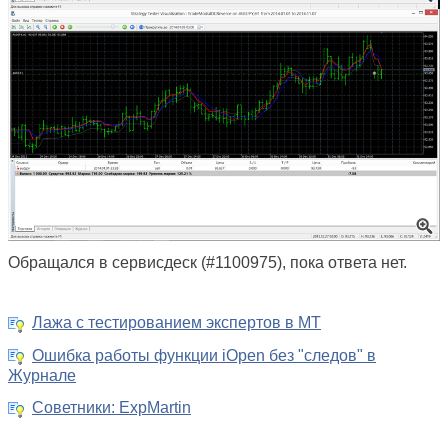
Обращался в сервисдеск (#1100975), пока ответа нет.
Лажа с тестированием экспертов в MT
Ошибка работы функции iOpen без "следов" в
Журнале
Советники: ExpMartin