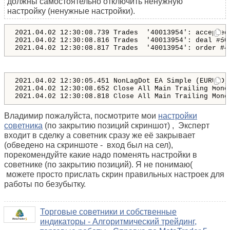
должны самостоятельно отключить ненужную
настройку (ненужные настройки).
2021.04.02 12:30:08.739 Trades  '40013954': accepted
2021.04.02 12:30:08.816 Trades  '40013954': deal #50
2021.04.02 12:30:05.451 NonLagDot EA Simple (EURUSD,
2021.04.02 12:30:08.652 Close All Main Trailing Mone
Владимир пожалуйста, посмотрите мои
настройки
советника
(по закрытию позиций скриншот) , Эксперт
входит в сделку а советник сразу же её закрывает
(обведено на скриншоте - вход был на сел),
порекомендуйте какие надо поменять настройки в
советнике (по закрытию позиций). Я не понимаю(
можете просто прислать скрин правильных настроек для
работы по безубытку.
Торговые советники и собственные
индикаторы - Алгоритмический трейдинг,