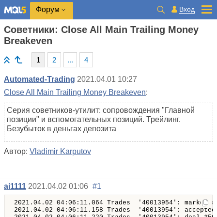
Вход
Форум
Советники: Close All Main Trailing Money
Breakeven
1
2
...
4
Automated-Trading
2021.04.01 10:27
Close All Main Trailing Money Breakeven
:
Серия советников-утилит: сопровождения "Главной
позиции" и вспомогательных позиций. Трейлинг.
Безубыток в деньгах депозита
Автор:
Vladimir Karputov
ai1111
2021.04.02 01:06
#1
2021.04.02 04:06:11.064 Trades  '40013954': market se
2021.04.02 04:06:11.158 Trades  '40013954': accepted 