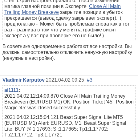
степ скрин настроек прилагаю. После изменения
магика главной позиции в Эксперте
Close All Main
Trailing Money Breakeve
закрытие позиции в убыток
прекращается (вывод сделку закрывает эксперт). (
предполагаю - Может быть проблемам снова как в тот
раз - разница в том что у меня на графике висит
эксперт а у вас при проверке его не было!.)
В советнике одновременно работают все настройки. Вы
должны самостоятельно отключить ненужную настройку
(ненужные настройки).
Vladimir Karputov
2021.04.02 09:25
#3
ai1111
:
2021.04.02 12:14:09.870
Close All Main Trailing Money
Breakeven (EURUSD,M1)
OK: Position Ticket '45', Position
Magic '45' was closed successfully
2021.04.02 12:15:04.121
Beast Super Signal Lite MT5
(EURUSD,M1)
Alert: EURUSD, M1, Beast Super Signal
Lite, BUY @ 1.17693; Sl:1.17665; Tp1:1.17702;
Tp2:1.17712; Tp3:1.17721