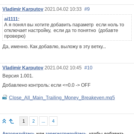
Vladimir Karputov
2021.04.02 10:33
#9
ai1111
:
А я понял вы хотите добавить параметр если ноль то
отключает настройку, если да то понятно (добавте
проверю)
Да, именно. Как добавлю, выложу в эту ветку...
Vladimir Karputov
2021.04.02 10:45
#10
Версия 1.001.
Добавлено контроль: если <=0.0 -> OFF
Close_All_Main_Trailing_Money_Breakeven.mq5
1
2
...
4
Авторизуйтесь
или
зарегистрируйтесь
, чтобы добавить