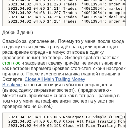
2021.04.02 04:06:11.220 Trades  '40013954': deal #50
2021.04.02 04:06:11.220 Trades  '40013954': order #4
2021.04.02 04:06:14.114 Trades  '40013954': market b
2021.04.02 04:06:14.207 Trades  '40013954': accepted
2021.04.02 04:06:14.254 Trades  '40013954': deal #50
Добрый день!)
Спасибо за дополнение, Почему то у меня после входа
в сделку если сделка сразу идёт назад или происходит
расширение спреда - в минус от входа в сделку
(проверял ночью) то теперь Эксперт срабатывает как
стоп лос
и закрывает сделку причём не имеет значения
как настроен параметр бреквел стоп-степ скрин настроек
прилагаю. После изменения магика главной позиции в
Эксперте
Close All Main Trailing Money
Breakeve
закрытие позиции в убыток прекращается
(вывод сделку закрывает эксперт). ( предполагаю -
Может быть проблемам снова как в тот раз - разница в
том что у меня на графике висит эксперт а у вас при
проверке его не было!.)
2021.04.02 04:00:05.085 NonLagDot EA Simple (EURUSD,
2021.04.02 04:00:06.068 Close All Main Trailing Mone