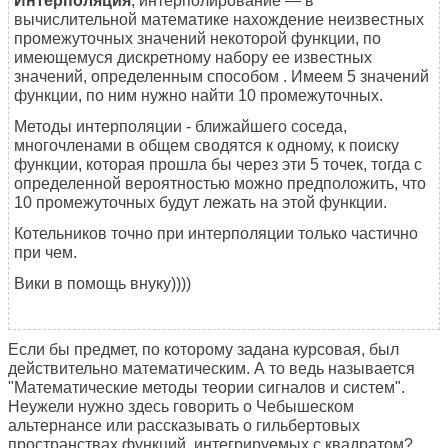
Интерполя́ция
, интерполи́рование — в
вычислительной математике нахождение неизвестных
промежуточных значений некоторой функции, по
имеющемуся дискретному набору ее известных
значений, определенным способом
. Имеем 5 значений
функции, по ним нужно найти 10 промежуточных.
Методы интерполяции - ближайшего соседа,
многочленами в общем сводятся к одному, к поиску
функции, которая прошла бы через эти 5 точек, тогда с
определенной вероятностью можно предположить, что
10 промежуточных будут лежать на этой функции.
Котельников точно при интерполяции только частично
при чем.
Вики в помощь внуку))))
Если бы предмет, по которому задана курсовая, был
действительно математическим. А то ведь называется
"Математические методы теории сигналов и систем".
Неужели нужно здесь говорить о Чебышеском
альтернансе или рассказывать о гильбертовых
пространствах функций, интегрируемых с квадратом?