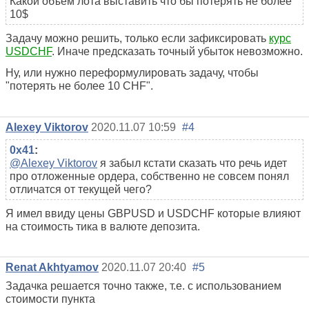
Какой объем лота выставить что бы потерять не более
10$
Задачу можно решить, только если зафиксировать
курс
USDCHF
. Иначе предсказать точный убыток невозможно.
Ну, или нужно переформулировать задачу, чтобы
"потерять не более 10 CHF".
Alexey Viktorov
2020.11.07 10:59
#4
0x41
:
@Alexey Viktorov
я забыл кстати сказать что речь идет
про отложенные ордера, собственно не совсем понял
отличатся от текущей чего?
Я имел ввиду цены GBPUSD и USDCHF которые влияют
на стоимость тика в валюте депозита.
Renat Akhtyamov
2020.11.07 20:40
#5
Задачка решается точно также, т.е. с использованием
стоимости пункта