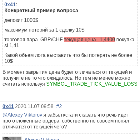
0x41
:
Конкретный пример вопроса
депозит 1000$
максимум потерий за 1 сделку 10$
торговая пара GBP/CHF
текущая цена 1,44
0
0
покупка
sl 1,41
Какой объем лота выставить что бы потерять не более
10$
В момент закрытия цена будет отличаться от текущей и
получите не то что ожидалось. Но тем не менее можно
считать используя
SYMBOL_TRADE_TICK_VALUE_LOSS
0x41
2020.11.07 09:58
#2
@Alexey Viktorov
я забыл кстати сказать что речь идет
про отложенные ордера, собственно не совсем понял
отличатся от текущей чего?
Alexey Viktorov