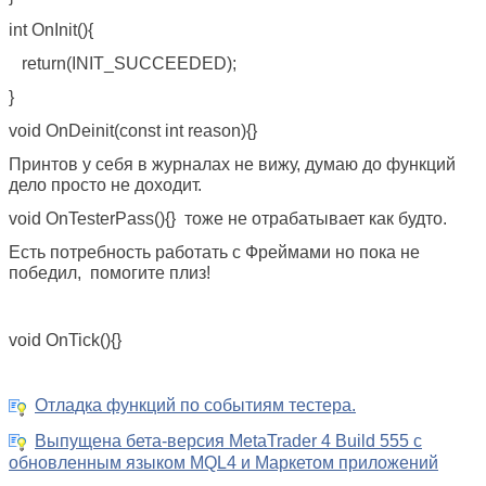
int OnInit(){
return(INIT_SUCCEEDED);
}
void OnDeinit(const int reason){}
Принтов у себя в журналах не вижу, думаю до функций
дело просто не доходит.
void OnTesterPass(){} тоже не отрабатывает как будто.
Есть потребность работать с Фреймами но пока не
победил, помогите плиз!
void OnTick(){}
Отладка функций по событиям тестера.
Выпущена бета-версия MetaTrader 4 Build 555 с
обновленным языком MQL4 и Маркетом приложений