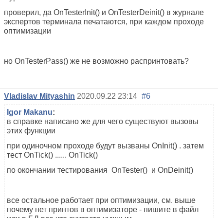
проверил, да OnTesterInit() и OnTesterDeinit() в журнале
экспертов терминала печатаются, при каждом проходе
оптимизации
но OnTesterPass() же не возможно распринтовать?
Vladislav Mityashin
2020.09.22 23:14
#6
Igor Makanu
:
в справке написано же для чего существуют вызовы
этих функции
при одиночном проходе будут вызваны OnInit() . затем
тест OnTick() ......
OnTick()
по окончании тестирования OnTester() и OnDeinit()
все остальное работает при оптимизации, см. выше
почему нет принтов в оптимизаторе - пишите в файл