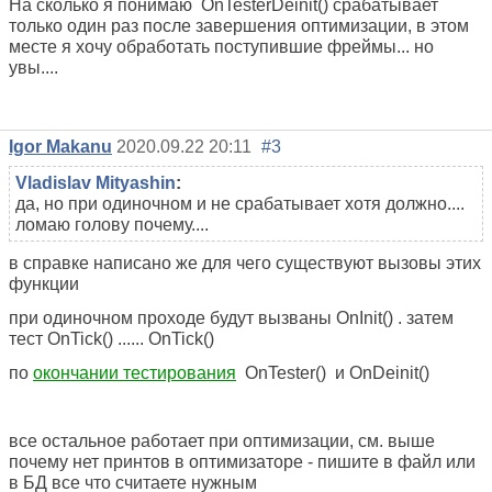
На сколько я понимаю
OnTesterDeinit() срабатывает
только один раз после завершения оптимизации, в этом
месте я хочу обработать поступившие фреймы... но
увы....
Igor Makanu
2020.09.22 20:11
#3
Vladislav Mityashin
:
да, но при одиночном и не срабатывает хотя должно....
ломаю голову почему....
в справке написано же для чего существуют вызовы этих
функции
при одиночном проходе будут вызваны OnInit() . затем
тест OnTick() ......
OnTick()
по
окончании тестирования
OnTester() и OnDeinit()
все остальное работает при оптимизации, см. выше
почему нет принтов в оптимизаторе - пишите в файл или
в БД все что считаете нужным