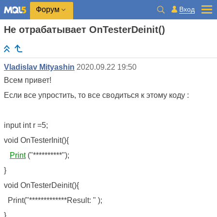
Вход
Форум
Не отрабатывает OnTesterDeinit()
Vladislav Mityashin
2020.09.22 19:50
Всем привет!
Если все упростить, то все сводиться к этому коду :
input int r =5;
void OnTesterInit(){
Print
("**********");
}
void OnTesterDeinit(){
Print("*************Result: " );
}