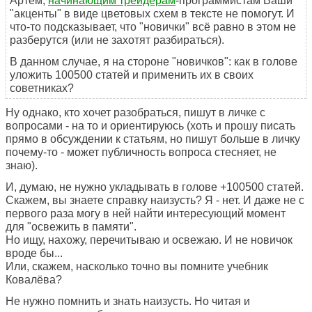
Артём,
начинающим трейдерам
-программистам Ваши
"акценты" в виде цветовых схем в тексте не помогут. И
что-то подсказывает, что "новички" всё равно в этом не
разберутся (или не захотят разбираться).
В данном случае, я на стороне "новичков": как в голове
уложить 100500 статей и применить их в своих
советниках?
Ну однако, кто хочет разобраться, пишут в личке с
вопросами - на то и ориентируюсь (хоть и прошу писать
прямо в обсуждении к статьям, но пишут больше в личку
почему-то - может публичность вопроса стесняет, не
знаю).
И, думаю, не нужно укладывать в голове +100500 статей.
Скажем, вы знаете справку наизусть? Я - нет. И даже не с
первого раза могу в ней найти интересующий момент
для "освежить в памяти".
Но ищу, нахожу, перечитываю и освежаю. И не новичок
вроде бы...
Или, скажем, насколько точно вы помните учебник
Ковалёва?
Не нужно помнить и знать наизусть. Но читая и