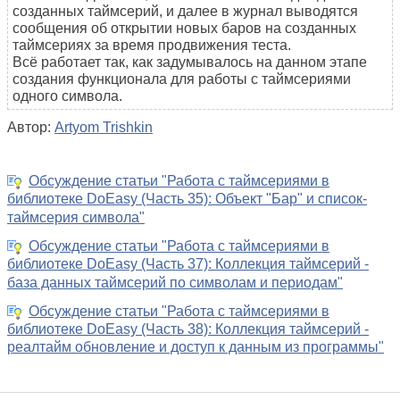
созданных таймсерий, и далее в журнал выводятся
сообщения об открытии новых баров на созданных
таймсериях за время продвижения теста.
Всё работает так, как задумывалось на данном этапе
создания функционала для работы с таймсериями
одного символа.
Автор:
Artyom Trishkin
Обсуждение статьи "Работа с таймсериями в
библиотеке DoEasy (Часть 35): Объект "Бар" и список-
таймсерия символа"
Обсуждение статьи "Работа с таймсериями в
библиотеке DoEasy (Часть 37): Коллекция таймсерий -
база данных таймсерий по символам и периодам"
Обсуждение статьи "Работа с таймсериями в
библиотеке DoEasy (Часть 38): Коллекция таймсерий -
реалтайм обновление и доступ к данным из программы"