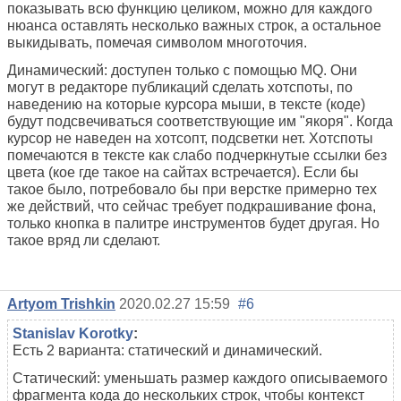
показывать всю функцию целиком, можно для каждого
нюанса оставлять несколько важных строк, а остальное
выкидывать, помечая символом многоточия.
Динамический: доступен только с помощью MQ. Они
могут в редакторе публикаций сделать хотспоты, по
наведению на которые курсора мыши, в тексте (коде)
будут подсвечиваться соответствующие им "якоря". Когда
курсор не наведен на хотсопт, подсветки нет. Хотспоты
помечаются в тексте как слабо подчеркнутые ссылки без
цвета (кое где такое на сайтах встречается). Если бы
такое было, потребовало бы при верстке примерно тех
же действий, что сейчас требует подкрашивание фона,
только кнопка в палитре инструментов будет другая. Но
такое вряд ли сделают.
Artyom Trishkin
2020.02.27 15:59
#6
Stanislav Korotky
:
Есть 2 варианта: статический и динамический.
Статический: уменьшать размер каждого описываемого
фрагмента кода до нескольких строк, чтобы контекст