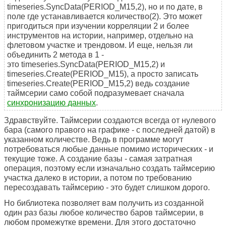
timeseries.SyncData(PERIOD_M15,2), но и по дате, в
поле где устанавливается количество(2). Это может
пригодиться при изучении корреляции 2 и более
инструментов на истории, например, отдельно на
флетовом участке и трендовом. И еще, нельзя ли
объединить 2 метода в 1 -
это timeseries.SyncData(PERIOD_M15,2) и
timeseries.Create(PERIOD_M15), а просто записать
timeseries.Create(PERIOD_M15,2) ведь создание
таймсерии само собой подразумевает сначала
синхронизацию данных
.
Здравствуйте. Таймсерии создаются всегда от нулевого
бара (самого правого на графике - с последней датой) в
указанном количестве. Ведь в программе могут
потребоваться любые данные помимо исторических - и
текущие тоже. А создание базы - самая затратная
операция, поэтому если изначально создать таймсерию
участка далеко в истории, а потом по требованию
пересоздавать таймсерию - это будет слишком дорого.
Но библиотека позволяет вам получить из созданной
один раз базы любое количество баров таймсерии, в
любом промежутке времени. Для этого достаточно