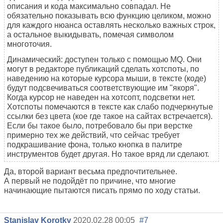
описания и кода максимально совпадал. Не
обязательно показывать всю функцию целиком, можно
для каждого нюанса оставлять несколько важных строк,
а остальное выкидывать, помечая символом
многоточия.
Динамический: доступен только с помощью MQ. Они
могут в редакторе публикаций сделать хотспоты, по
наведению на которые курсора мыши, в тексте (коде)
будут подсвечиваться соответствующие им "якоря".
Когда курсор не наведен на хотсопт, подсветки нет.
Хотспоты помечаются в тексте как слабо подчеркнутые
ссылки без цвета (кое где такое на сайтах встречается).
Если бы такое было, потребовало бы при верстке
примерно тех же действий, что сейчас требует
подкрашивание фона, только кнопка в палитре
инструментов будет другая. Но такое вряд ли сделают.
Да, второй вариант весьма предпочтительнее.
А первый не подойдёт по причине, что многие
начинающие пытаются писать прямо по ходу статьи.
Stanislav Korotky
2020.02.28 00:05
#7