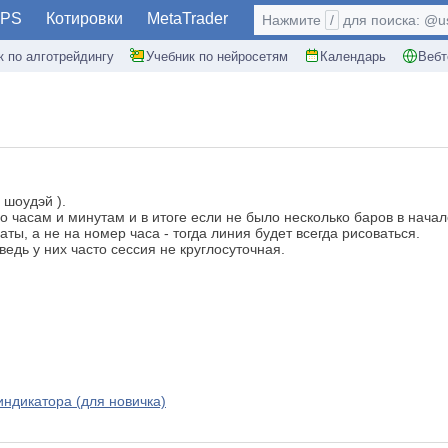
PS
Котировки
MetaTrader
Нажмите
/
для поиска: @use
к по алготрейдингу
Учебник по нейросетям
Календарь
Вебт
 шоудэй ).
часам и минутам и в итоге если не было несколько баров в начале
ы, а не на номер часа - тогда линия будет всегда рисоваться.
едь у них часто сессия не круглосуточная.
ндикатора (для новичка)