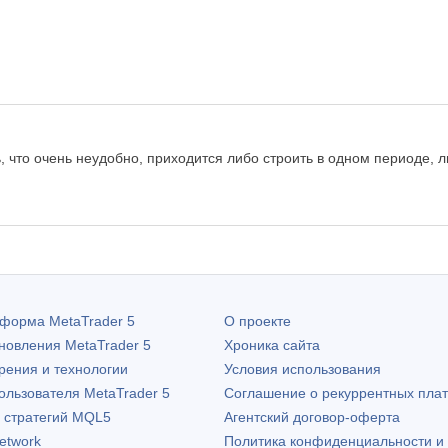
что очень неудобно, приходится либо строить в одном периоде, л
атформа
MetaTrader 5
О проекте
бновления
MetaTrader 5
Хроника сайта
рения и технологии
Условия использования
пользователя
MetaTrader 5
Соглашение о рекуррентных пла
х стратегий MQL5
Агентский договор-оферта
etwork
Политика конфиденциальности и