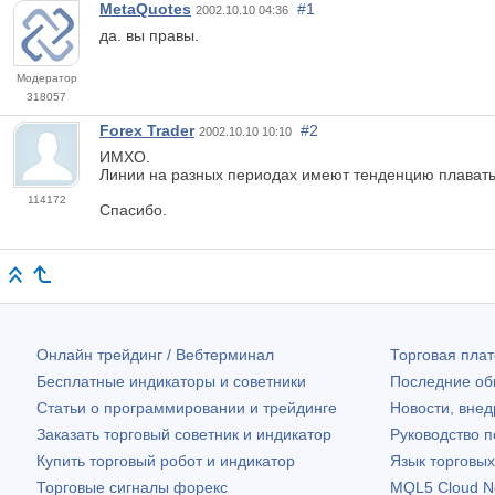
MetaQuotes
#1
2002.10.10 04:36
да. вы правы.
Модератор
318057
Forex Trader
#2
2002.10.10 10:10
ИМХО.
Линии на разных периодах имеют тенденцию плавать, 
114172
Спасибо.
Онлайн трейдинг / Вебтерминал
Торговая пл
Бесплатные индикаторы и советники
Последние о
Статьи о программировании и трейдинге
Новости, внед
Заказать торговый советник и индикатор
Руководство 
Купить торговый робот и индикатор
Язык торговы
Торговые сигналы форекс
MQL5 Cloud N