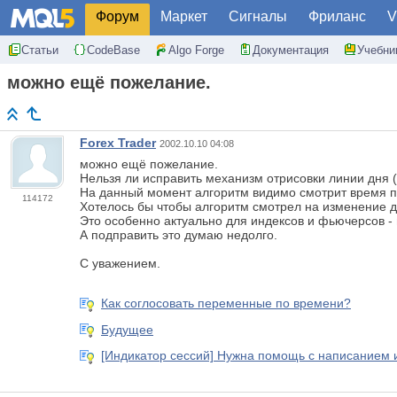
Форум
Маркет
Сигналы
Фриланс
V
Статьи
CodeBase
Algo Forge
Документация
Учебни
можно ещё пожелание.
Forex Trader
2002.10.10 04:08
можно ещё пожелание.
Нельзя ли исправить механизм отрисовки линии дня (
На данный момент алгоритм видимо смотрит время по 
114172
Хотелось бы чтобы алгоритм смотрел на изменение дат
Это особенно актуально для индексов и фьючерсов - в
А подправить это думаю недолго.
С уважением.
Как соглосовать переменные по времени?
Будущее
[Индикатор сессий] Нужна помощь с написанием и