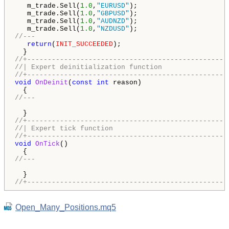
   m_trade.Sell(
1.0
,
"EURUSD"
);

   m_trade.Sell(
1.0
,
"GBPUSD"
);

   m_trade.Sell(
1.0
,
"AUDNZD"
);

   m_trade.Sell(
1.0
,
"NZDUSD"
//---
return
(
INIT_SUCCEEDED
);

//+-------------------------------------------------
//| Expert deinitialization function                
//+-------------------------------------------------
void
OnDeinit
(
const
int
 reason)

//---
//+-------------------------------------------------
//| Expert tick function                            
//+-------------------------------------------------
void
OnTick
()

//---
//+-------------------------------------------------
Open_Many_Positions.mq5