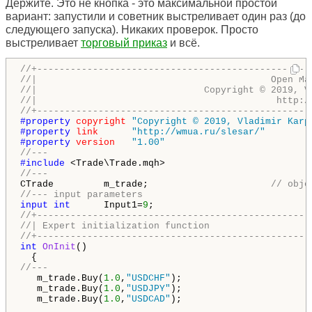
Держите. Это не кнопка - это максимальной простой
вариант: запустили и советник выстреливает один раз (до
следующего запуска). Никаких проверок. Просто
выстреливает
торговый приказ
и всё.
//+-------------------------------------------------
//|                                          Open Ma
//|                              Copyright © 2019, V
//|                                           http:/
//+-------------------------------------------------
#property 
copyright
"Copyright © 2019, Vladimir Karp
#property 
link
"http://wmua.ru/slesar/"
#property 
version
"1.00"
//---
#include 
//---
CTrade         m_trade;                      
// obje
//--- input parameters
input
int
      Input1=
9
//+-------------------------------------------------
//| Expert initialization function                  
//+-------------------------------------------------
int
OnInit
()

//---
   m_trade.Buy(
1.0
,
"USDCHF"
);

   m_trade.Buy(
1.0
,
"USDJPY"
);

   m_trade.Buy(
1.0
,
"USDCAD"
);
