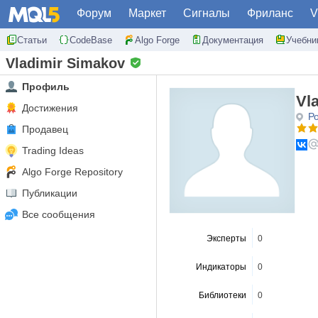
Форум
Маркет
Сигналы
Фриланс
V
Статьи
CodeBase
Algo Forge
Документация
Учебни
Vladimir Simakov
Профиль
Vl
Достижения
Р
Продавец
Trading Ideas
Algo Forge Repository
Публикации
Все сообщения
Эксперты
0
Индикаторы
0
Библиотеки
0