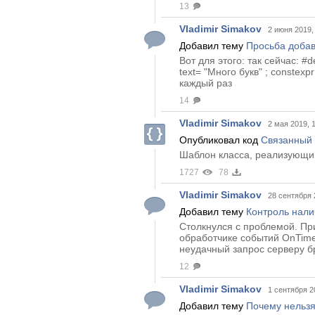
13
Vladimir Simakov
2 июня 2019,
Добавил тему
Просьба добав
Вот для этого: так сейчас: #d
text= "Много букв" ; constex
каждый раз
14
Vladimir Simakov
2 мая 2019, 
Опубликовал код
Связанный 
Шаблон класса, реализующи
1727
78
Vladimir Simakov
28 сентября 
Добавил тему
Контроль нали
Столкнулся с проблемой. Пр
обработчике событий OnTimer
неудачный запрос серверу бр
12
Vladimir Simakov
1 сентября 2
Добавил тему
Почему нельзя