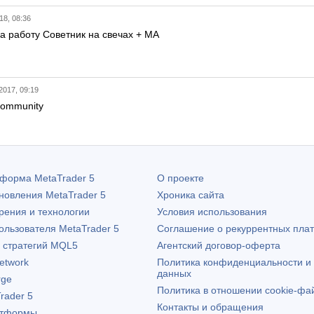
18, 08:36
за работу Советник на свечах + МА
2017, 09:19
community
атформа
MetaTrader 5
О проекте
бновления
MetaTrader 5
Хроника сайта
рения и технологии
Условия использования
пользователя
MetaTrader 5
Соглашение о рекуррентных пла
х стратегий MQL5
Агентский договор-оферта
etwork
Политика конфиденциальности и
данных
rge
Политика в отношении cookie-фа
rader 5
Контакты и обращения
атформы