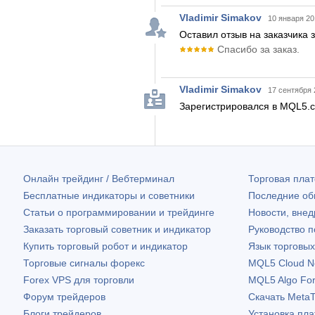
Vladimir Simakov
10 января 20
Оставил отзыв на заказчика 
Спасибо за заказ.
Vladimir Simakov
17 сентября 
Зарегистрировался в MQL5.
Онлайн трейдинг / Вебтерминал
Торговая пл
Бесплатные индикаторы и советники
Последние о
Статьи о программировании и трейдинге
Новости, внед
Заказать торговый советник и индикатор
Руководство 
Купить торговый робот и индикатор
Язык торговы
Торговые сигналы форекс
MQL5 Cloud N
Forex VPS для торговли
MQL5 Algo Fo
Форум трейдеров
Скачать
MetaT
Блоги трейдеров
Установка пл