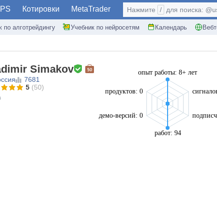
PS
Котировки
MetaTrader
Нажмите
/
для поиска: @use
к по алготрейдингу
Учебник по нейросетям
Календарь
Вебт
adimir Simakov
опыт работы: 8+ лет
оссия
7681
5
(50)
продуктов: 0
сигналов
демо-версий: 0
подписч
работ: 94