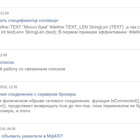
 21:59
ить спецификатор constexpr
efine TEXT "Много букв" #define TEXT_LEN StringLen (TEXT) ,а так ст
pr int textLen= StringLen (text); В первом примере эффективнее: #de
12:48
список.
й работу со связанным списком
2018, 13:35
чия соединения с сервером брокера.
и физическом обрыве сетевого соединения, функция IsConnected()
(), продолжает возвращать true до тех пор, пока терминалом не 
окера, а этого
018, 08:28
 объявить указатели в Mql4/5?