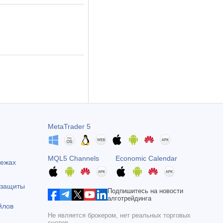
MetaTrader 5
MQL5 Channels
Economic Calendar
тежах
 защиты
Подпишитесь на новости
алготрейдинга
йлов
Не является брокером, нет реальных торговых
счетов