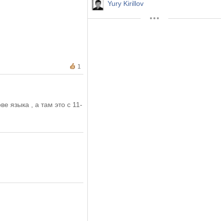
Yury Kirillov
1
е языка , а там это с 11-