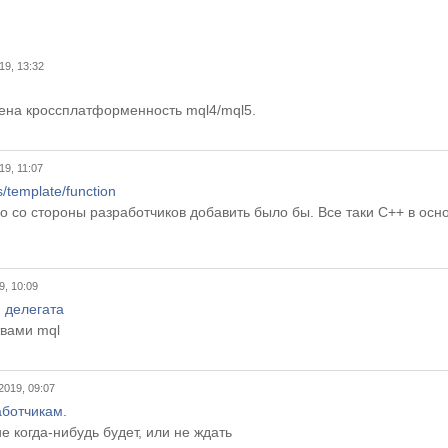
19, 13:32
ена кроссплатформенность mql4/mql5.
19, 11:07
/template/function
о со стороны разработчиков добавить было бы. Все таки С++ в основ
9, 10:09
 делегата
твами mql
2019, 09:07
аботчикам.
 когда-нибудь будет, или не ждать