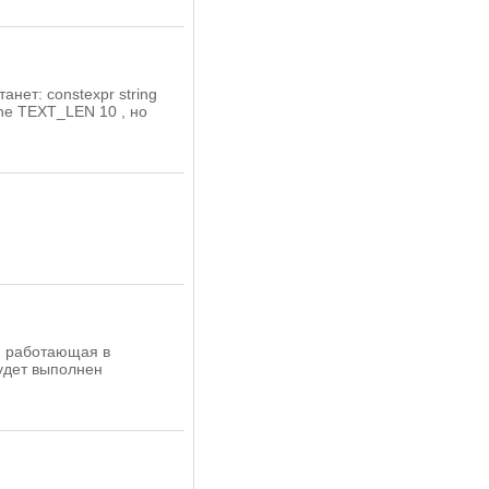
анет: constexpr string
fine TEXT_LEN 10 , но
, работающая в
будет выполнен