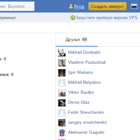
r, $symbol, ...
Вход
Создать аккаунт
ерминал
Запустите пробную версию VPS
Друзья
68
Mikhail Dovbakh
: 0
Vladimir Pastushak
Igor Makanu
иков: 0
Mikhail Belyakov
Viktor Barilko
Denis Glaz
Fedir Shevchenko
sergey omelchenko
Aleksandr Gagulin