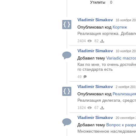
Утилиты
0
Vladimir Simakov
16 ноября 20
Опубликовал код
Кортеж
Реализация кортежа. Добавл
2404
82
Vladimir Simakov
10 ноября 20
Добавил тему
Variadic macros
Как по мне, то очень достойн
го стандарта есть
49
Vladimir Simakov
2 ноября 201
Опубликовал код
Реализация
Реализация делегата, средс
1824
67
Vladimir Simakov
20 сентября 
Добавил тему
Вопрос к разр
Множественное наследование