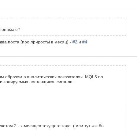
е понимаю?
два поста (про приросты в месяц) -
#2
и
#4
ким образом в аналитических показателях MQL5 по
 и копируемых поставщиков сигнала .
том 2 - х месяцев текущего года. ( или тут как бы