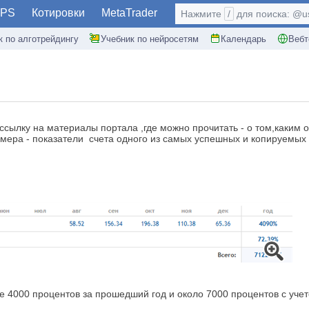
PS
Котировки
MetaTrader
Нажмите
/
для поиска: @use
к по алготрейдингу
Учебник по нейросетям
Календарь
Вебт
сылку на материалы портала ,где можно прочитать - о том,каким 
имера - показатели счета одного из самых успешных и копируемых 
000 процентов за прошедший год и около 7000 процентов с учетом 