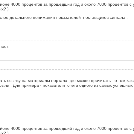
не 4000 процентов за прошедший год и около 7000 процентов с уче
ых? )
олее детального понимания показателей поставщиков сигнала .
пост.
ть ссылку на материалы портала ,где можно прочитать - о том,ка
были . Для примера - показатели счета одного из самых успешных
не 4000 процентов за прошедший год и около 7000 процентов с уче
ых? )