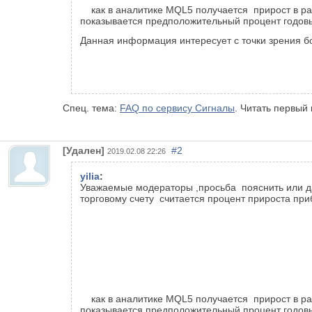
как в аналитике MQL5 получается прирост в райо
показывается предположительный процент годов
Данная информация интересует с точки зрения б
Спец. тема:
FAQ по сервису Сигналы
. Читать первый 
[Удален]
#2
2019.02.08 22:26
yilia
:
Уважаемые модераторы ,просьба пояснить или да
торговому счету считается процент прироста при
как в аналитике MQL5 получается прирост в райо
показывается предположительный процент годов