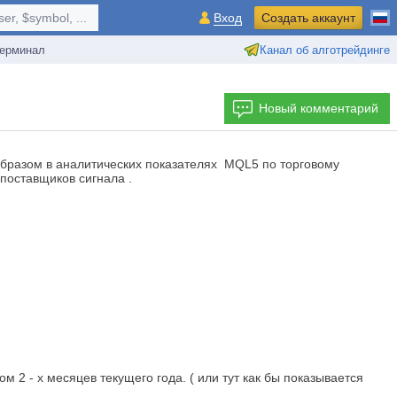
r, $symbol, ...
Вход
Создать аккаунт
ерминал
Канал об алготрейдинге
Новый комментарий
образом в аналитических показателях MQL5 по торговому
поставщиков сигнала .
2 - х месяцев текущего года. ( или тут как бы показывается