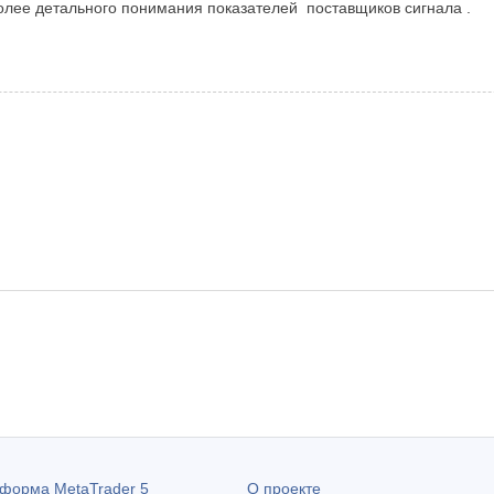
олее детального понимания показателей поставщиков сигнала .
атформа
MetaTrader 5
О проекте