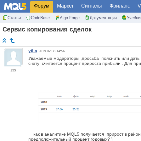
Форум
Маркет
Сигналы
Фриланс
V
Статьи
CodeBase
Algo Forge
Документация
Учебни
Сервис копирования сделок
yilia
2019.02.08 14:56
Уважаемые модераторы ,просьба пояснить или дать с
счету считается процент прироста прибыли . Для пр
155
как в аналитике MQL5 получается прирост в районе 4
предположительный процент годовых? )