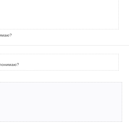
нимаю?
е понимаю?