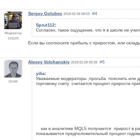
Sergey Golubev
#4
2019.02.09 08:53
Sprut112
:
Согласен, такое ощущение, что я в школе не учил
Модератор
141105
Если вы соотносите прибыль с приростом, или склады
Alexey Volchanskiy
#5
2019.02.09 09:39
yilia
:
Уважаемые модераторы ,просьба пояснить или да
30196
торговому счету считается процент прироста при
как в аналитике MQL5 получается прирост в райо
показывается предположительный процент годов