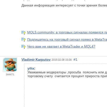
Данная информация интересует с точки зрения боле
MQL5.community: в торговых сигналах появился 
Подпишитесь на торговый сигнал прямо в MetaTra
Чего вам не хватает в MetaTrader и MQL4?
Vladimir Karputov
#1
2019.02.08 15:00
yilia
:
Уважаемые модераторы ,просьба пояснить или да
344471
торговому счету считается процент прироста при