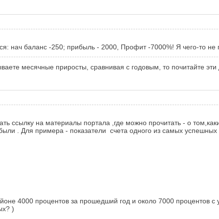
ся: нач баланс -250; прибыль - 2000, Профит -7000%! Я чего-то н
ваете месячные приросты, сравнивая с годовым, то почитайте эти 
ть ссылку на материалы портала ,где можно прочитать - о том,ка
были . Для примера - показатели счета одного из самых успешных
не 4000 процентов за прошедший год и около 7000 процентов с уче
ых? )