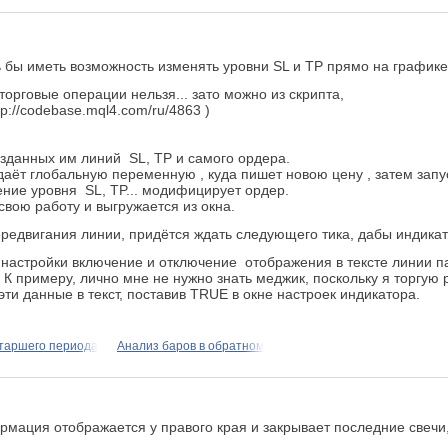
 бы иметь возможность изменять уровни SL и TP прямо на графике
торговые операции нельзя... зато можно из скрипта,
p://codebase.mql4.com/ru/4863 )
зданных им линий SL, TP и самого ордера.
аёт глобальную переменную , куда пишет новою цену , затем запус
ение уровня SL, TP... модифицирует ордер.
 свою работу и выгружается из окна.
ередвигания линии, придётся ждать следующего тика, дабы индикат
настройки включение и отключение отображения в тексте линии п
К примеру, лично мне не нужно знать меджик, поскольку я торгую 
эти данные в текст, поставив TRUE в окне настроек индикатора.
таршего периода
Анализ баров в обратном
рмация отображается у правого края и закрывает последние свечи