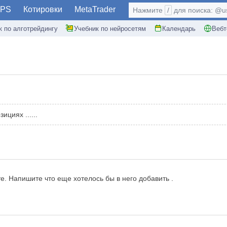
PS
Котировки
MetaTrader
Нажмите
/
для поиска: @use
к по алготрейдингу
Учебник по нейросетям
Календарь
Вебт
циях ......
е. Напишите что еще хотелось бы в него добавить .