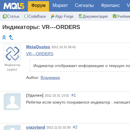
Форум
Маркет
Сигналы
Фриланс
V
Статьи
CodeBase
Algo Forge
Документация
Учебни
Индикаторы: VR---ORDERS
MetaQuotes
2012.10.31 06:42
VR---ORDERS
:
Модератор
Индикатор отображает информацию о текущих пози
318057
Author:
Владимир
[Удален]
#1
2012.10.31 13:02
Ребятки если комуто понравился индикатор , напишит
crazyland
#2
2012.11.01 02:30