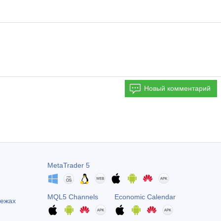
Новый комментарий
MetaTrader 5
MQL5 Channels
Economic Calendar
тежах