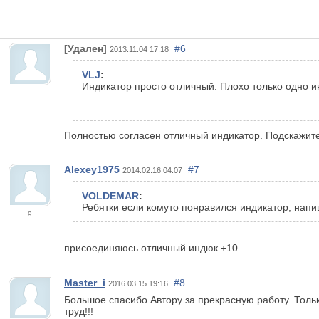
[Удален]
#6
2013.11.04 17:18
VLJ
:
Индикатор просто отличный. Плохо только одно и
Полностью согласен отличный индикатор. Подскажите 
Alexey1975
#7
2014.02.16 04:07
VOLDEMAR
:
Ребятки если комуто понравился индикатор, напи
9
присоединяюсь отличный индюк +10
Master_i
#8
2016.03.15 19:16
Большое спасибо Автору за прекрасную работу. Толь
труд!!!