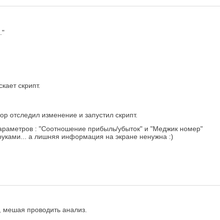
."
кает скрипт.
ор отследил изменение и запустил скрипт.
араметров : "Соотношение прибыль/убыток" и "Меджик номер"
руками... а лишняя информация на экране ненужна :)
, мешая проводить анализ.