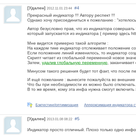
[Удален]
#4
2012.11.01 23:44
Прекрасный индикатор !!! Автору респект !!!
Однако хочу присоединиться к пожеланию : "хотелось
Автор безусловно прав, что из индикатора совершать 
который запускается из индикатора ( пример здесь htt
Мне видится примерно такой алгоритм :
На каждом тике индикатор отслеживает положение со
Если положение линий изменилось, то индикатор созд
Скрипт читает из глобальной переменной новое знач
Затем,
удалив глобальную переменную
, заканчивает
Минусом такого решения будет тот факт, что после п
И ещё пожелание : вынесите пожалуйста во внешние 
Что бы при необходимости их можно было отключать. 
В то же время, кому эта инфа нужна смогут включить 
Бэктестинг/оптимизация
Аппроксимация индикатора с
[Удален]
#5
2013.01.08 08:22
Индикатор просто отличный. Плохо только одно инфо