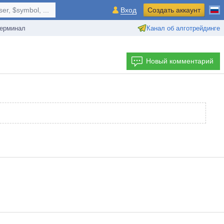
r, $symbol, ...
Вход
Создать аккаунт
ерминал
Канал об алготрейдинге
Новый комментарий