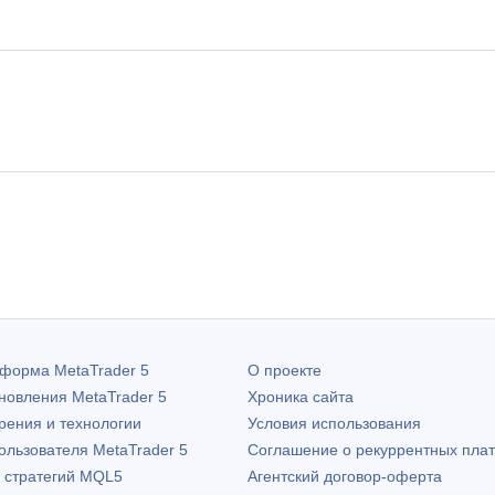
атформа
MetaTrader 5
О проекте
бновления
MetaTrader 5
Хроника сайта
рения и технологии
Условия использования
пользователя
MetaTrader 5
Соглашение о рекуррентных пла
х стратегий MQL5
Агентский договор-оферта