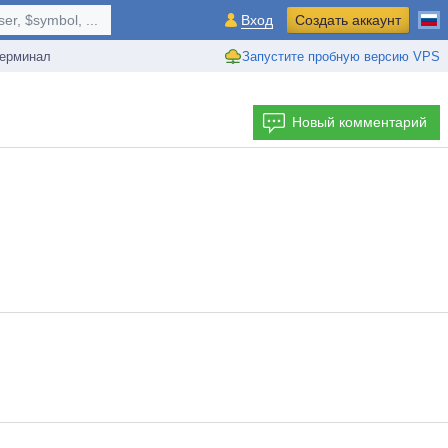
r, $symbol, ...
Вход
Создать аккаунт
ерминал
Запустите пробную версию VPS
Новый комментарий