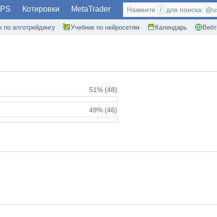
PS
Котировки
MetaTrader
Нажмите
/
для поиска: @use
к по алготрейдингу
Учебник по нейросетям
Календарь
Вебт
51%
(48)
49%
(46)