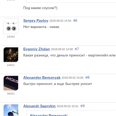
Под каким соусом?)
Sergey Pavlov
#6
2018.09.02 14:54
Нет варианта - никак.
16284
Evgeniy Zhdan
#7
2018.09.02 14:58
Какая разница, что деньги приносит - мартингейл или
24921
Alexander Bereznyak
#8
2018.09.02 15:00
быстро приносит, а еще быстрее уносит
36431
Alexandr Saprykin
#9
2018.09.02 15:01
Alexander Bereznyak
: