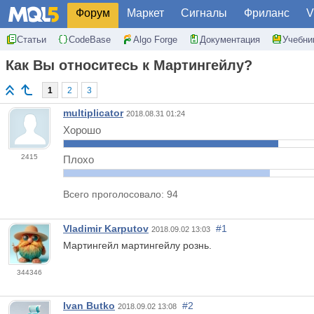
Форум
Маркет
Сигналы
Фриланс
V
Статьи
CodeBase
Algo Forge
Документация
Учебни
Как Вы относитесь к Мартингейлу?
1
2
3
multiplicator
2018.08.31 01:24
Хорошо
2415
Плохо
Всего проголосовало: 94
Vladimir Karputov
#1
2018.09.02 13:03
Мартингейл мартингейлу рознь.
344346
Ivan Butko
#2
2018.09.02 13:08