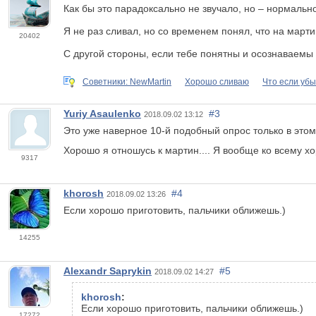
Как бы это парадоксально не звучало, но – нормальн
Я не раз сливал, но со временем понял, что на март
20402
С другой стороны, если тебе понятны и осознаваемы 
Советники: NewMartin
Хорошо сливаю
Что если уб
Yuriy Asaulenko
#3
2018.09.02 13:12
Это уже наверное 10-й подобный опрос только в этом 
Хорошо я отношусь к мартин.... Я вообще ко всему х
9317
khorosh
#4
2018.09.02 13:26
Если хорошо приготовить, пальчики оближешь.)
14255
Alexandr Saprykin
#5
2018.09.02 14:27
khorosh
:
Если хорошо приготовить, пальчики оближешь.)
17272