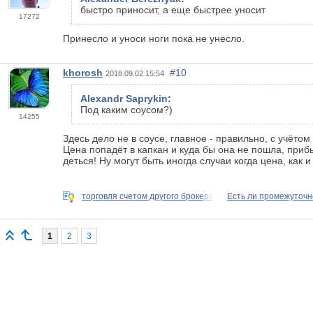
быстро приносит, а еще быстрее уносит
17272
Принесло и уноси ноги пока не унесло.
khorosh
#10
2018.09.02 15:54
Alexandr Saprykin
:
Под каким соусом?)
14255
Здесь дело не в соусе, главное - правильно, с учёт
Цена попадёт в капкан и куда бы она не пошла, приб
деться! Ну могут быть иногда случаи когда цена, как
торговля счетом другого брокера
Есть ли промежуточн
1
2
3