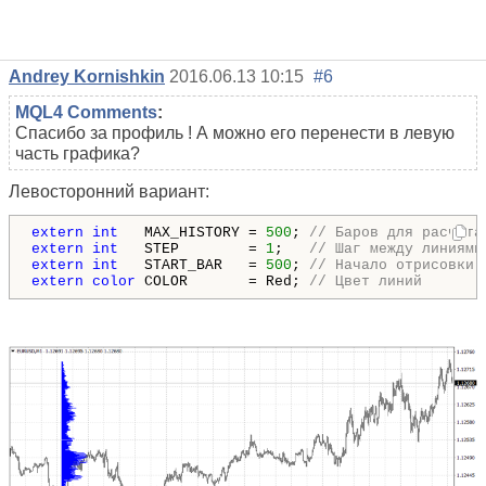
Andrey Kornishkin
2016.06.13 10:15
#6
MQL4 Comments
:
Спасибо за профиль ! А можно его перенести в левую
часть графика?
Левосторонний вариант:
extern
int
   MAX_HISTORY = 
500
; 
// Баров для расчета
extern
int
   STEP        = 
1
;   
// Шаг между линиями
extern
int
   START_BAR   = 
500
; 
// Начало отрисовки 
extern
color
 COLOR       = Red; 
// Цвет линий