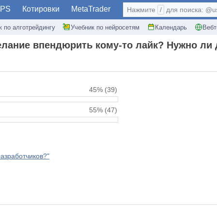
PS
Котировки
MetaTrader
Нажмите
/
для поиска: @use
к по алготрейдингу
Учебник по нейросетям
Календарь
Вебт
елание впендюрить кому-то лайк? Нужно ли
45%
(39)
55%
(47)
разработчиков?"