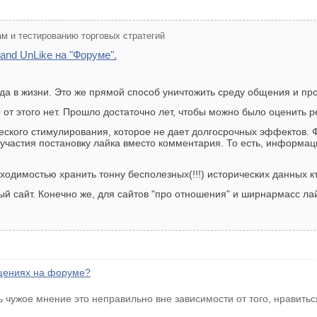
м и тестированию торговых стратегий
and UnLike на "Форуме".
гда в жизни. Это же прямой способ уничтожить среду общения и пр
 от этого нет. Прошло достаточно лет, чтобы можно было оценить 
ческого стимулирования, которое не дает долгосрочных эффектов.
участия постановку лайка вместо комментария. То есть, информац
одимостью хранить тонну бесполезных(!!!) исторических данных кто
 сайт. Конечно же, для сайтов "про отношения" и ширнармасс лай
бщениях на форуме?
 чужое мнение это неправильно вне зависимости от того, нравиться