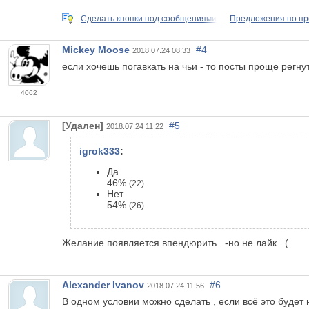
Сделать кнопки под сообщениями
Предложения по п
Mickey Moose
#4
2018.07.24 08:33
если хочешь погавкать на чьи - то посты проще регну
4062
[Удален]
#5
2018.07.24 11:22
igrok333
:
Да
46%
(22)
Нет
54%
(26)
Желание появляется впендюрить...-но не лайк...(
Alexander Ivanov
#6
2018.07.24 11:56
В одном условии можно сделать , если всё это будет