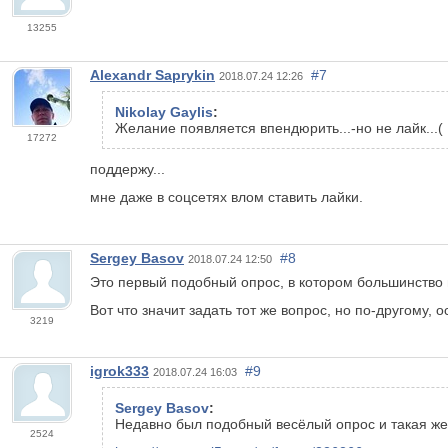
13255
Alexandr Saprykin
#7
2018.07.24 12:26
Nikolay Gaylis
:
Желание появляется впендюрить...-но не лайк...(
17272
поддержу...
мне даже в соцсетях влом ставить лайки.
Sergey Basov
#8
2018.07.24 12:50
Это первый подобный опрос, в котором большинство 
Вот что значит задать тот же вопрос, но по-другому,
3219
igrok333
#9
2018.07.24 16:03
Sergey Basov
:
Недавно был подобный весёлый опрос и такая же 
2524