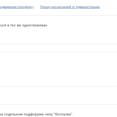
родвижению платформы
Прошу разъяснений от Администрации
ться в тех же одноглазниках
 на отдельном подфоруме типа "болталка".