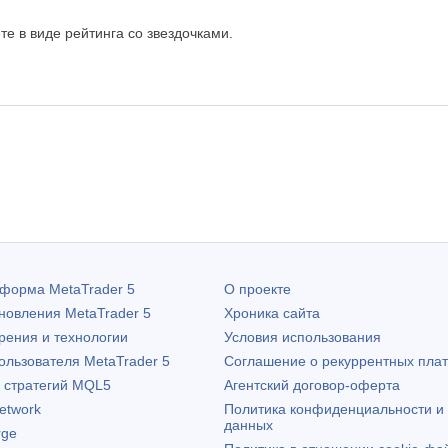
те в виде рейтинга со звездочками.
атформа
MetaTrader 5
О проекте
бновления
MetaTrader 5
Хроника сайта
рения и технологии
Условия использования
пользователя
MetaTrader 5
Соглашение о рекуррентных пла
х стратегий MQL5
Агентский договор-оферта
etwork
Политика конфиденциальности и
данных
rge