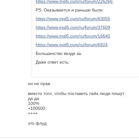
https://www.mql5.com/ru/forum/226266
PS. Оказывается и раньше были:
https://www.mql5.com/ru/forum/63055
https://www.mql5.com/ru/forum/37609
https://www.mql5.com/ru/forum/16640
https://www.mql5.com/ru/forum/6924
Большинство везде за.
Даже ответ есть:
он не прав.
вместо того, чтобы поставить лайк люди пишут:
да да
100%
+100500
++++
это флуд