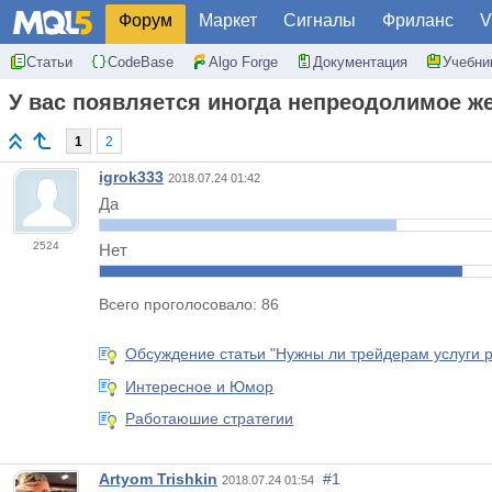
Форум
Маркет
Сигналы
Фриланс
V
Статьи
CodeBase
Algo Forge
Документация
Учебни
У вас появляется иногда непреодолимое ж
1
2
igrok333
2018.07.24 01:42
Да
2524
Нет
Всего проголосовало: 86
Обсуждение статьи "Нужны ли трейдерам услуги 
Интересное и Юмор
Работаюшие стратегии
Artyom Trishkin
#1
2018.07.24 01:54