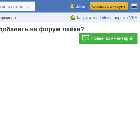
r, $symbol, ...
Вход
Создать аккаунт
ерминал
Запустите пробную версию VPS
 добавить на форум лайки?
Новый комментарий