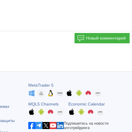
Новый комментарий
MetaTrader 5
MQL5 Channels
Economic Calendar
тежах
 защиты
Подпишитесь на новости
алготрейдинга