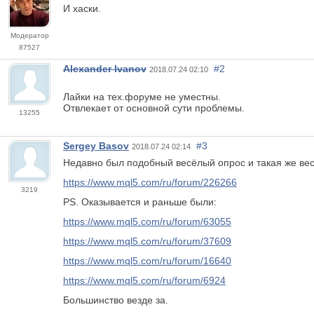
И хаски.
Модератор
87527
Alexander Ivanov
#2
2018.07.24 02:10
Лайки на тех.форуме не уместны.
Отвлекает от основной сути проблемы.
13255
Sergey Basov
#3
2018.07.24 02:14
Недавно был подобный весёлый опрос и такая же вес
https://www.mql5.com/ru/forum/226266
3219
PS. Оказывается и раньше были:
https://www.mql5.com/ru/forum/63055
https://www.mql5.com/ru/forum/37609
https://www.mql5.com/ru/forum/16640
https://www.mql5.com/ru/forum/6924
Большинство везде за.