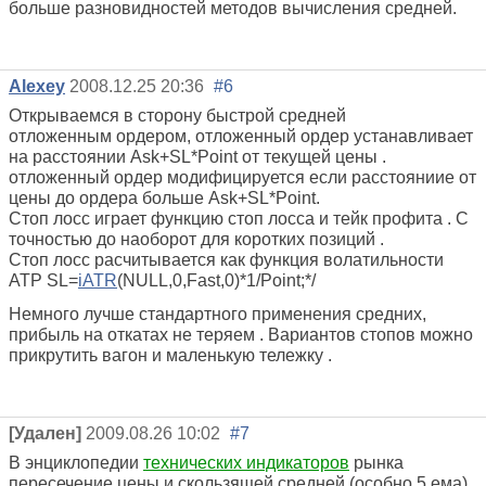
больше разновидностей методов вычисления средней.
Alexey
2008.12.25 20:36
#6
Открываемся в сторону быстрой средней
отложенным ордером, отложенный ордер устанавливает
на расстоянии Ask+SL*Point от текущей цены .
отложенный ордер модифицируется если расстояниие от
цены до ордера больше Ask+SL*Point.
Стоп лосс играет функцию стоп лосса и тейк профита . С
точностью до наоборот для коротких позиций .
Стоп лосс расчитывается как функция волатильности
АТР SL=
iATR
(NULL,0,Fast,0)*1/Point;*/
Немного лучше стандартного применения средних,
прибыль на откатах не теряем . Вариантов стопов можно
прикрутить вагон и маленькую тележку .
[Удален]
2009.08.26 10:02
#7
В энциклопедии
технических индикаторов
рынка
пересечение цены и скользящей средней (особно 5 ема)