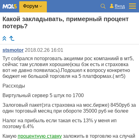
Вход
Форум
Какой закладывать, примерный процент
потерь?
stsmotor
2018.02.26 16:01
Тут собрался поторговать акциями рос компаниий в мт5,
сейчас там условия хорошие(кэш бэк есть и страховка
вот не давно появилась).Подошел к вопросу конкретно
бюджет не большой торговля на 5 платформах.( мт5)
Рассходы
Виртульный сервер 5 штук по 1700
Залоговый пакет(эта страховка на мос.бирже) 8450руб за
один торговый месяц при обороте 35000 руб не более
Налог на прибыль если такая есть 13% у меня ип
поэтому 6.4%
Какую
процентную ставку
заложить в торговлю на случай