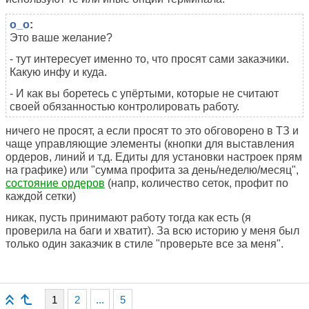
o_o
:
Это ваше желание?
- тут интересует именно то, что просят сами заказчики.
Какую инфу и куда.
- И как вы боретесь с упёртыми, которые не считают
своей обязанностью контролировать работу.
ничего не просят, а если просят то это обговорено в ТЗ и
чаще управляющие элементы (кнопки для выставления
ордеров, линий и т.д. Едиты для установки настроек прям
на графике) или "сумма профита за день/неделю/месяц",
состояние ордеров
(напр, количество сеток, профит по
каждой сетки)
никак, пусть принимают работу тогда как есть (я
проверила на баги и хватит). За всю историю у меня был
только один заказчик в стиле "проверьте все за меня".
1
2
...
5