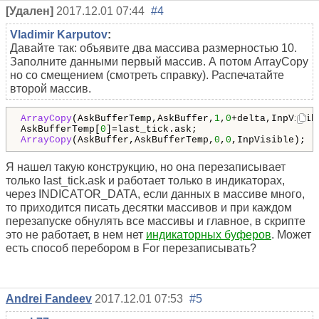
[Удален]
2017.12.01 07:44
#4
Vladimir Karputov
:
Давайте так: объявите два массива размерностью 10.
Заполните данными первый массив. А потом ArrayCopy
но со смещением (смотреть справку). Распечатайте
второй массив.
ArrayCopy
(AskBufferTemp,AskBuffer,
1
,
0
+delta,InpVisibl
AskBufferTemp[
0
ArrayCopy
(AskBuffer,AskBufferTemp,
0
,
0
,InpVisible);
Я нашел такую конструкцию, но она перезаписывает
только last_tick.ask и работает только в индикаторах,
через INDICATOR_DATA, если данных в массиве много,
то приходится писать десятки массивов и при каждом
перезапуске обнулять все массивы и главное, в скрипте
это не работает, в нем нет
индикаторных буферов
. Может
есть способ перебором в For перезаписывать?
Andrei Fandeev
2017.12.01 07:53
#5