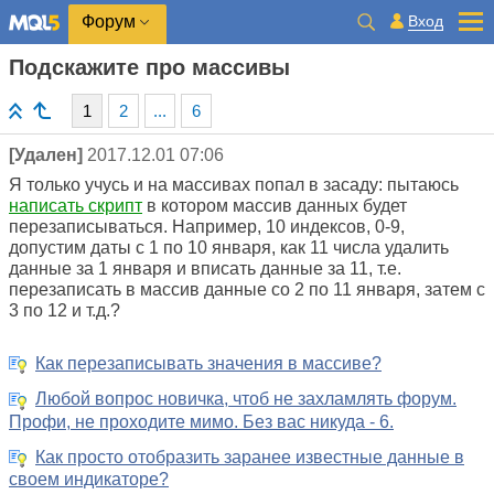
Вход
Форум
Подскажите про массивы
1
2
...
6
[Удален]
2017.12.01 07:06
Я только учусь и на массивах попал в засаду: пытаюсь
написать скрипт
в котором массив данных будет
перезаписываться. Например, 10 индексов, 0-9,
допустим даты с 1 по 10 января, как 11 числа удалить
данные за 1 января и вписать данные за 11, т.е.
перезаписать в массив данные со 2 по 11 января, затем с
3 по 12 и т.д.?
Как перезаписывать значения в массиве?
Любой вопрос новичка, чтоб не захламлять форум.
Профи, не проходите мимо. Без вас никуда - 6.
Как просто отобразить заранее известные данные в
своем индикаторе?