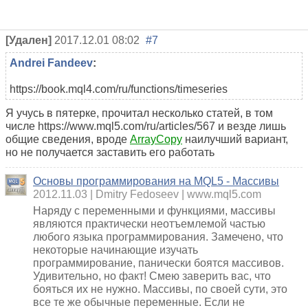
[Удален]
2017.12.01 08:02
#7
Andrei Fandeev
:
https://book.mql4.com/ru/functions/timeseries
Я учусь в пятерке, прочитал несколько статей, в том
числе https://www.mql5.com/ru/articles/567 и везде лишь
общие сведения, вроде
ArrayCopy
наилучший вариант,
но не получается заставить его работать
Основы программирования на MQL5 - Массивы
2012.11.03
Dmitry Fedoseev
www.mql5.com
Наряду с переменными и функциями, массивы
являются практически неотъемлемой частью
любого языка программирования. Замечено, что
некоторые начинающие изучать
программирование, панически боятся массивов.
Удивительно, но факт! Смею заверить вас, что
бояться их не нужно. Массивы, по своей сути, это
все те же обычные переменные. Если не