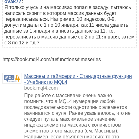
ovak77
:
Я только учусь и на массивах попал в засаду: пытаюсь
написать скрипт в котором массив данных будет
перезаписываться. Например, 10 индексов, 0-9,
допустим даты с 1 по 10 января, как 11 числа удалить
данные за 1 января и вписать данные за 11, т.е.
перезаписать в массив данные со 2 по 11 января, затем
с 3 по 12 и т.д.?
https://book.mql4.com/ru/functions/timeseries
Массивы и таймсерии - Стандартные функции
- Учебник по MQL4
book.mql4.com
При работе с массивами очень важно
помнить, что в MQL4 нумерация любой
последовательности однотипных элементов
начинается с нуля. Ранее указывалось, что не
следует путать максимальное значение
индекса элемента массива с количеством
элементов этого массива (см. Массивы).
Например, если объявлен массив: то это