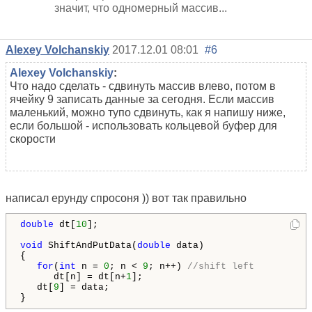
значит, что одномерный массив...
Alexey Volchanskiy
2017.12.01 08:01
#6
Alexey Volchanskiy
:
Что надо сделать - сдвинуть массив влево, потом в
ячейку 9 записать данные за сегодня. Если массив
маленький, можно тупо сдвинуть, как я напишу ниже,
если большой - использовать кольцевой буфер для
скорости
написал ерунду спросоня )) вот так правильно
double
 dt[
10
];

void
 ShiftAndPutData(
double
 data)

{

for
(
int
 n = 
0
; n < 
9
; n++) 
//shift left
      dt[n] = dt[n+
1
];

   dt[
9
] = data;

}