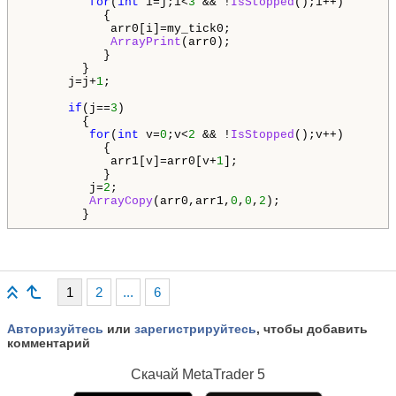
for
(
int
 i=j;i<
3
 && !
IsStopped
();i++)

           {

            arr0[i]=my_tick0;

ArrayPrint
(arr0);

           }

        }

      j=j+
1
;

if
(j==
3
)

        {

for
(
int
 v=
0
;v<
2
 && !
IsStopped
();v++)

           {

            arr1[v]=arr0[v+
1
];

           }

         j=
2
;

ArrayCopy
(arr0,arr1,
0
,
0
,
2
);

        }
1
2
...
6
Авторизуйтесь
или
зарегистрируйтесь
, чтобы добавить
комментарий
Скачай
MetaTrader 5