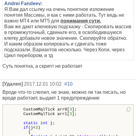
Andrei Fandeev
:
Я Вам дал ссылку на очень понятное изложение
понятия Массивы, и как с ними работать. Тут ведь не
важно МТ4 или МТ5 для
понимания сути.
Вам же дают ключевую подсказку - Скопировать массив
в промежуточный, сдвиньте его, в освободившуюся
клетку добавьте новое значение. Скопируйте обратно.
И каким образом копировать и сдвигать тоже
подсказали. Вариантов несколько. Через Копи, через
Цикл перебором, и тд
Суть понятна, а скрипт не работает
[Удален]
2017.12.01 10:02
#10
Вроде что-то слепил, не знаю, можно ли так писать, но
вроде работает, выдает 1 предупреждение
      CustomMqlTick arr0[
3
];

      CustomMqlTick arr1[
3
];

static
int
 j;

if
(j<
3
)

        {
