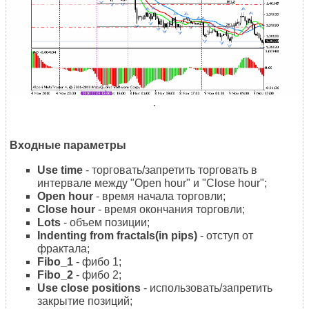
.
Входные параметры
Use time
- торговать/запретить торговать в
интервале между "Open hour" и "Close hour";
Open hour
- время начала торговли;
Close hour
- время окончания торговли;
Lots
- объем позиции;
Indenting from fractals(in pips)
- отступ от
фрактала;
Fibo_1
- фибо 1;
Fibo_2
- фибо 2;
Use close positions
- использовать/запретить
закрытие позиций;