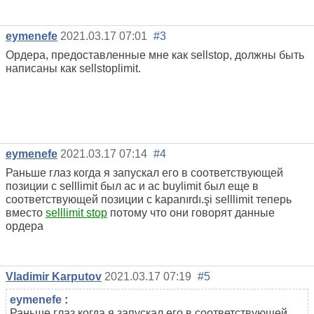
eymenefe
2021.03.17 07:01
#3
Ордера, предоставленные мне как sellstop, должны быть
написаны как sellstoplimit.
eymenefe
2021.03.17 07:14
#4
Раньше глаз когда я запускал его в соответствующей
позиции с selllimit был ac и ac buylimit был еще в
соответствующей позиции с kapanırdı.şi selllimit теперь
вместо
selllimit stop
потому что они говорят данные
ордера
Vladimir Karputov
2021.03.17 07:19
#5
eymenefe
:
Раньше глаз когда я запускал его в соответствующей