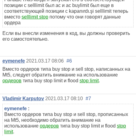
позиции с selllimit был ac и ac buylimit был еще в
соответствующей позиции с kapanırdı.şi selllimit теперь
вместо
selllimit stop
потому что они говорят данные
ордера
Если вы внесли изменения в код, вы должны проверить
его самостоятельно.
eymenefe
2021.03.17 08:06
#6
Вместо ордеров типа buy stop и sell stop, написанных на
Mt5, следует обратить внимание на использование
ордеров
типа buy stop limit и flood
stop limit
.
Vladimir Karputov
2021.03.17 08:10
#7
eymenefe
:
Вместо ордеров типа buy stop и sell stop, прописанных
на Mt5, необходимо обратить внимание на
использование
ордеров
типа buy stop limit и flood
stop
limit
.