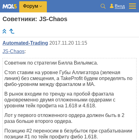
Вход
Форум
Советники: JS-Chaos
Automated-Trading
2017.11.20 11:15
JS-Chaos
:
Советник по стратегии Билла Вильямса.
Стоп ставим на уровне Губы Аллигатора (зеленая
линия) без смещения, а TakeProfit будем определять по
фибо-уровням между фракталом и МА.
В рынок входим по тренду на пробой фрактала
одновременно двумя отложенными ордерами с
уровням тейк профита на 1.618 и 4.618.
Лот у первого отложенного ордера должен быть в 2
раза больше второго ордера.
Позицию #2 переносим в безубыток при срабатывании
позиции #1 по тейк профиту фибо 1.618.