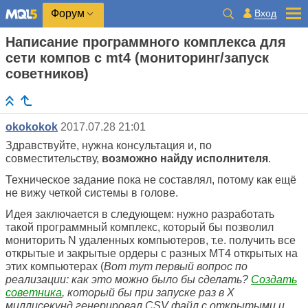
Вход
Форум
Написание программного комплекса для
сети компов с mt4 (мониторинг/запуск
советников)
okokokok
2017.07.28 21:01
Здравствуйте, нужна консультация и, по
совместительству,
возможно найду исполнителя
.
Техническое задание пока не составлял, потому как ещё
не вижу четкой системы в голове.
Идея заключается в следующем: нужно разработать
такой программный комплекс, который бы позволил
мониторить N удаленных компьютеров, т.е. получить все
открытые и закрытые ордеры с разных MT4 открытых на
этих компьютерах (
Вот тут первый вопрос по
реализации: как это можно было бы сделать?
Создать
советника
, который бы при запуске раз в X
миллисекунд генерировал CSV файл с открытыми и