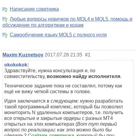
Написание советника
Любые вопросы новичков по MQL4 и MQL5, помощь и
обсуждение по алгоритмам и кодам
Самообучение языку MQL5 с полного нуля
Maxim Kuznetsov
2017.07.28 21:35
#1
okokokok
:
Здравствуйте, нужна консультация и, по
совместительству,
возможно найду исполнителя
.
Техническое задание пока не составлял, потому как
ещё не вижу четкой системы в голове.
Идея заключается в следующем: нужно разработать
такой программный комплекс, который бы позволил
мониторить N удаленных компьютеров, т.е. получить
все открытые и закрытые ордеры с разных MT4
открытых на этих компьютерах (
Вот тут первый
вопрос по реализации: как это можно было бы
сделать?
Создать советника
, который бы при