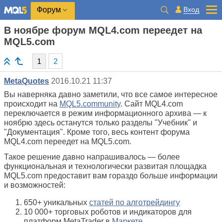
Вход
Форум
В ноябре форум MQL4.com переедет на
MQL5.com
1
2
MetaQuotes
2016.10.21 11:37
Вы наверняка давно заметили, что все самое интересное
происходит на
MQL5.community
. Сайт MQL4.com
переключается в режим информационного архива — к
ноябрю здесь останутся только разделы "Учебник" и
"Документация". Кроме того, весь контент форума
MQL4.com переедет на MQL5.com.
Такое решение давно напрашивалось — более
функциональная и технологически развитая площадка
MQL5.com предоставит вам гораздо больше информации
и возможностей:
650+ уникальных
статей по алготрейдингу
10 000+ торговых роботов и индикаторов для
платформ MetaTrader в
Маркете