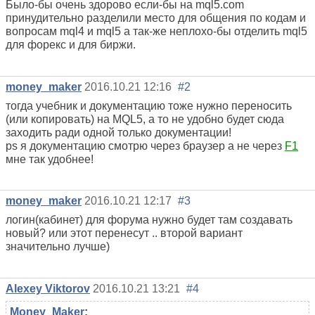
Было-бы очень здорово если-бы на mql5.com
принудительно разделили место для общения по кодам и
вопросам mql4 и mql5 а так-же неплохо-бы отделить mql5
для форекс и для биржи.
money_maker
2016.10.21 12:16
#2
тогда учебник и документацию тоже нужно переносить
(или копировать) на MQL5, а то не удобно будет сюда
заходить ради одной только документации!
ps я документацию смотрю через браузер а не через
F1
мне так удобнее!
money_maker
2016.10.21 12:17
#3
логин(кабинет) для форума нужно будет там создавать
новый? или этот перенесут .. второй вариант
значительно лучше)
Alexey Viktorov
2016.10.21 13:21
#4
Money_Maker
: