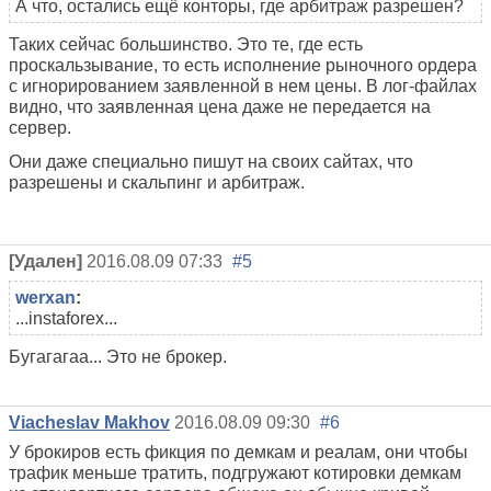
А что, остались ещё конторы, где арбитраж разрешен?
Таких сейчас большинство. Это те, где есть
проскальзывание, то есть исполнение рыночного ордера
с игнорированием заявленной в нем цены. В лог-файлах
видно, что заявленная цена даже не передается на
сервер.
Они даже специально пишут на своих сайтах, что
разрешены и скальпинг и арбитраж.
[Удален]
2016.08.09 07:33
#5
werxan
:
...instaforex...
Бугагагаа... Это не брокер.
Viacheslav Makhov
2016.08.09 09:30
#6
У брокиров есть фикция по демкам и реалам, они чтобы
трафик меньше тратить, подгружают котировки демкам