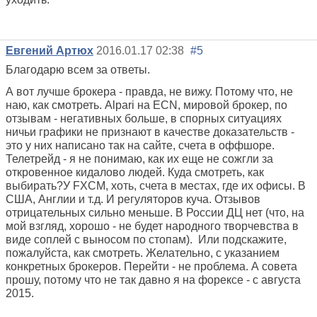
Евгений Артюх
2016.01.17 02:38
#5
Благодарю всем за ответы.
А вот лучше брокера - правда, не вижу. Потому что, не
наю, как смотреть. Alpari на ECN, мировой брокер, по
отзывам - негативных больше, в спорных ситуациях
ничьи графики не признают в качестве доказательств -
это у них написано так на сайте, счета в оффшоре.
Телетрейд - я не понимаю, как их еще не сожгли за
откровенное кидалово людей. Куда смотреть, как
выбирать?У FXCM, хоть, счета в местах, где их офисы. В
США, Англии и т.д. И регуляторов куча. Отзывов
отрицательных сильно меньше. В России ДЦ нет (что, на
мой взгляд, хорошо - не будет народного творчевства в
виде соплей с выносом по стопам). Или подскажите,
пожалуйста, как смотреть. Желательно, с указанием
конкретных брокеров. Перейти - не проблема. А совета
прошу, потому что не так давно я на форексе - с августа
2015.