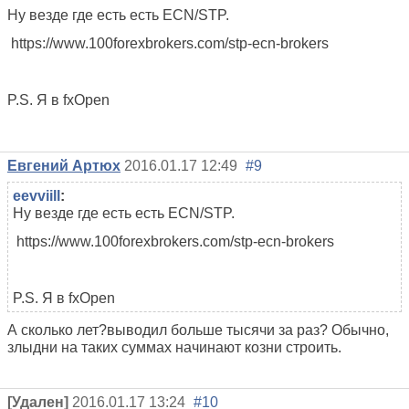
Ну везде где есть есть ECN/STP.
https://www.100forexbrokers.com/stp-ecn-brokers
P.S. Я в fxOpen
Евгений Артюх
2016.01.17 12:49
#9
eevviill
:
Ну везде где есть есть ECN/STP.
https://www.100forexbrokers.com/stp-ecn-brokers
P.S. Я в fxOpen
А сколько лет?выводил больше тысячи за раз? Обычно,
злыдни на таких суммах начинают козни строить.
[Удален]
2016.01.17 13:24
#10