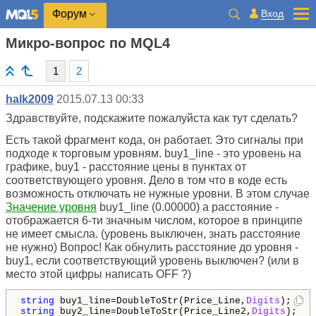
Вход
Форум
Микро-вопрос по MQL4
1
2
halk2009
2015.07.13 00:33
Здравствуйте, подскажите пожалуйста как тут сделать?
Есть такой фрагмент кода, он работает. Это сигналы при
подходе к торговым уровням. buy1_line - это уровень на
графике, buy1 - расстояние цены в пунктах от
соответствующего уровня. Дело в том что в коде есть
возможность отключать не нужные уровни. В этом случае
Значение уровня
buy1_line (0.00000) а расстояние -
отображается 6-ти значным числом, которое в принципе
не имеет смысла. (уровень выключен, знать расстояние
не нужно) Вопрос! Как обнулить расстояние до уровня -
buy1, если соответствующий уровень выключен? (или в
место этой цифры написать OFF ?)
string
 buy1_line=DoubleToStr(Price_Line,
Digits
string
 buy2_line=DoubleToStr(Price_Line2,
Digits