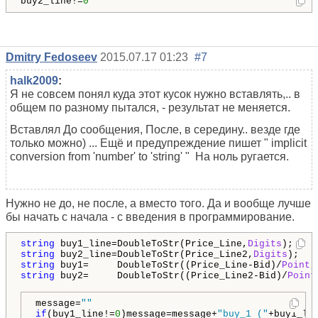
buy2_line!=
0
Dmitry Fedoseev
2015.07.17 01:23
#7
halk2009
:
Я не совсем понял куда этот кусок нужно вставлять,.. в
общем по разному пытался, - результат не меняется.
Вставлял До сообщения, После, в середину.. везде где
только можно) ... Ещё и предупреждение пишет " implicit
conversion from 'number' to 'string' " На ноль ругается.
Нужно не до, не после, а вместо того. Да и вообще лучше
бы начать с начала - с введения в программирование.
string
 buy1_line=DoubleToStr(Price_Line,
Digits
string
 buy2_line=DoubleToStr(Price_Line2,
Digits
string
 buy1=     DoubleToStr((Price_Line-Bid)/
Point
,
string
 buy2=     DoubleToStr((Price_Line2-Bid)/
Point
message=
""
if
(buy1_line!=
0
)message=message+
"buy_1 ("
+buy1_li