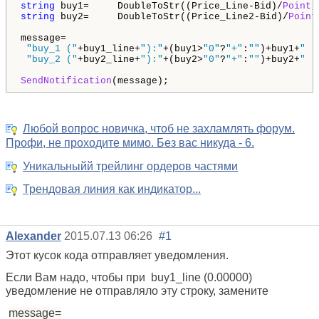
string
 buy1=     DoubleToStr((Price_Line-Bid)/
Point
,
string
 buy2=     DoubleToStr((Price_Line2-Bid)/
Point
message=

"buy_1 ("
+buy1_line+
"):"
+(buy1>
"0"
?
"+"
:
""
)+buy1+
"  
"buy_2 ("
+buy2_line+
"):"
+(buy2>
"0"
?
"+"
:
""
)+buy2+
"  
SendNotification
(message);
Любой вопрос новичка, чтоб не захламлять форум.
Профи, не проходите мимо. Без вас никуда - 6.
Уникальныйй трейлинг ордеров частями
Трендовая линия как индикатор...
Alexander
2015.07.13 06:26
#1
Этот кусок кода отправляет уведомления.
Если Вам надо, чтобы при buy1_line (0.00000)
уведомление не отправляло эту строку, замените
message=