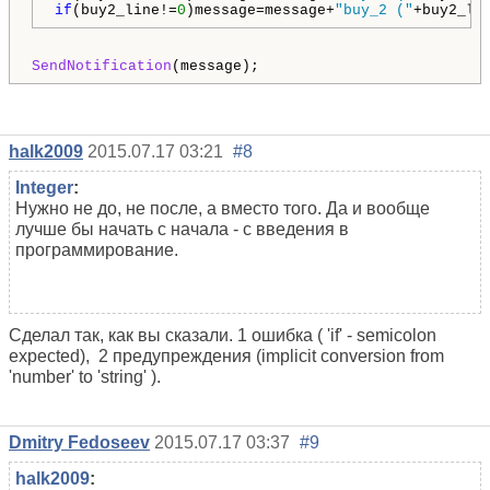
if
(buy2_line!=
0
)message=message+
"buy_2 ("
+buy2_li
SendNotification
halk2009
2015.07.17 03:21
#8
Integer
:
Нужно не до, не после, а вместо того. Да и вообще
лучше бы начать с начала - с введения в
программирование.
Сделал так, как вы сказали. 1 ошибка ( 'if' - semicolon
expected), 2 предупреждения (implicit conversion from
'number' to 'string' ).
Dmitry Fedoseev
2015.07.17 03:37
#9
halk2009
: