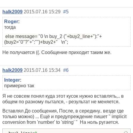
halk2009
2015.07.16 15:29
#5
Roger
:
тогда
else message=
"0 \n buy_2 ("
+buy2_line+
"):"
+
(buy2>
"0"
?
"+"
:
""
)+buy2+
" \n"
;
Не получается ((. Сообщение приходит таким же.
halk2009
2015.07.16 15:34
#6
Integer
:
примерно так
Я не совсем понял куда этот кусок нужно вставлять,.. в
общем по разному пытался, - результат не меняется.
Вставлял До сообщения, После, в середину.. везде где
только можно) ... Ещё и предупреждение пишет " implicit
conversion from 'number' to 'string' " На ноль ругается.