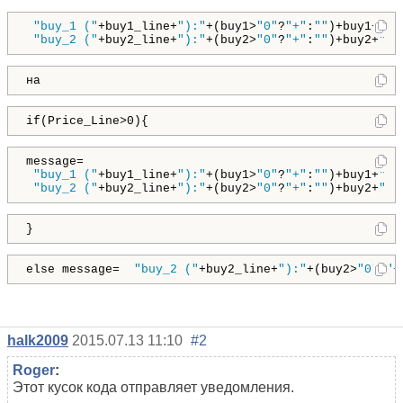
"buy_1 ("
+buy1_line+
"):"
+(buy1>
"0"
?
"+"
:
""
)+buy1+
"  
"buy_2 ("
+buy2_line+
"):"
+(buy2>
"0"
?
"+"
:
""
)+buy2+
"  
на
if(Price_Line>0){
message=

"buy_1 ("
+buy1_line+
"):"
+(buy1>
"0"
?
"+"
:
""
)+buy1+
"  
"buy_2 ("
+buy2_line+
"):"
+(buy2>
"0"
?
"+"
:
""
)+buy2+
"  
}
else message=  
"buy_2 ("
+buy2_line+
"):"
+(buy2>
"0"
?
"+
halk2009
2015.07.13 11:10
#2
Roger
:
Этот кусок кода отправляет уведомления.