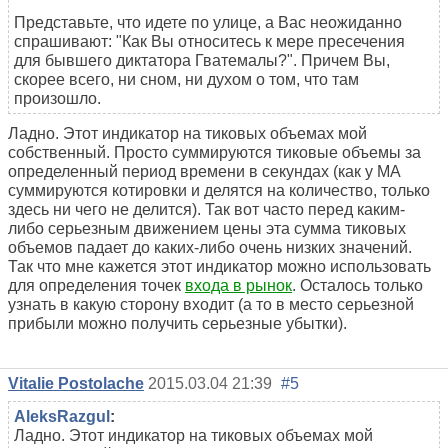
Представьте, что идете по улице, а Вас неожиданно
спрашивают: "Как Вы относитесь к мере пресечения
для бывшего диктатора Гватемалы?". Причем Вы,
скорее всего, ни сном, ни духом о том, что там
произошло.
Ладно. Этот индикатор на тиковых объемах мой
собственный. Просто суммируются тиковые объемы за
определенный период времени в секундах (как у MA
суммируются котировки и делятся на количество, только
здесь ни чего не делится). Так вот часто перед каким-
либо серьезным движением цены эта сумма тиковых
объемов падает до каких-либо очень низких значений.
Так что мне кажется этот индикатор можно использовать
для определения точек
входа в рынок
. Осталось только
узнать в какую сторону входит (а то в место серьезной
прибыли можно получить серьезные убытки).
Vitalie Postolache
2015.03.04 21:39
#5
AleksRazgul
:
Ладно. Этот индикатор на тиковых объемах мой