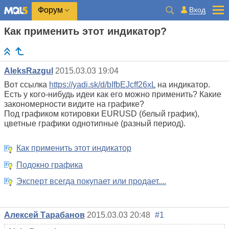
Вход
Форум
Как применить этот индикатор?
AleksRazgul
2015.03.03 19:04
Вот ссылка
https://yadi.sk/d/bIfbEJcff26xL
на индикатор.
Есть у кого-нибудь идеи как его можно применить? Какие
закономерности видите на графике?
Под графиком котировки EURUSD (белый график),
цветные графики однотипные (разный период).
Как применить этот индикатор
Подокно графика
Эксперт всегда покупает или продает....
Алексей Тарабанов
2015.03.03 20:48
#1