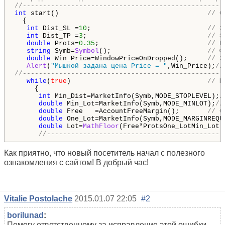
//--------------------------------------------------
int
 start()                                     
// С
  {

int
 Dist_SL =
10
;                             
// З
int
 Dist_TP =
3
;                              
// З
double
 Prots=
0.35
;                           
// П
string
 Symb=
Symbol
();                        
// Ф
double
 Win_Price=WindowPriceOnDropped();     
// З
Alert
(
"Мышкой задана цена Price = "
,Win_Price);
//
//--------------------------------------------------
while
(
true
)                                  
// Ц
     {

int
 Min_Dist=MarketInfo(Symb,MODE_STOPLEVEL);
/
double
 Min_Lot=MarketInfo(Symb,MODE_MINLOT);
//
double
 Free   =AccountFreeMargin();       
// С
double
 One_Lot=MarketInfo(Symb,MODE_MARGINREQU
double
 Lot=
MathFloor
(Free*ProtsOne_LotMin_Lot)
//--------------------------------------------
Как приятно, что новый посетитель начал с полезного
ознакомления с сайтом! В добрый час!
Vitalie Postolache
2015.01.07 22:05
#2
borilunad
:
Помогу ответственному за исправление этой ошибки