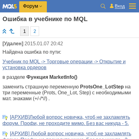
Вход
Форум
Ошибка в учебнике по MQL
1
2
[Удален]
2015.01.07 20:42
Найдена ошибка по пути:
Учебник по MQL -> Торговые операции -> Открытие и
установка ордеров
в разделе
Функция MarketInfo()
заменить страшную переменную
Prots
One_Lot
Step
на
три переменные (Prots, One_Lot, Step) с необходимыми
мат. знаками (+/-/*//)
.
[АРХИВ]Любой вопрос новичка, чтоб не захламлять
форум. Профи, не проходите мимо. Без вас никуда - 5.
[АРХИВ] Любой вопрос новичка, чтоб не захламлять