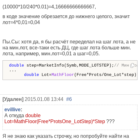
(10000*10/240*0.01)=4,16666666666667,
в коде значение обрезается до нижнего целого, значит
лот=4*0,01=0,04
Пы.Сы: хотя да, я бы расчёт переделал на шаг лота, а не
на мин.лот, все-таки есть ДЦ, где шаг лота больше мин.
лота, например, мин.лот=0,01 а шаг=0,05.
double
 step=MarketInfo(Symb,MODE_LOTSTEP);
// Мин. ра
...

double
 Lot=
MathFloor
(Free*Prots/One_Lot*step)*
[Удален]
2015.01.08 13:44
#6
evillive
:
А откуда
double
Lot=MathFloor(Free*ProtsOne_LotStep)*Step
???
Я не знаю как указать строчку, но попробуйте найти на