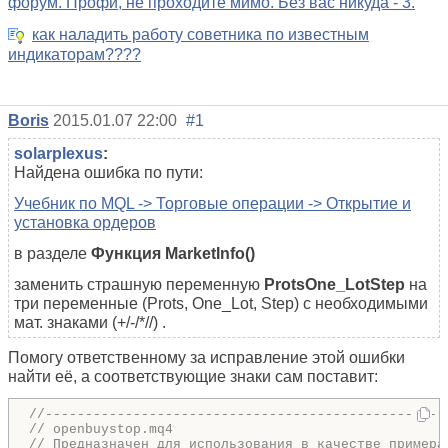
форум. Профи, не проходите мимо. Без вас никуда - 3.
как наладить работу советника по известным
индикаторам????
Boris
2015.01.07 22:00
#1
solarplexus
:
Найдена ошибка по пути:
Учебник по MQL -> Торговые операции -> Открытие и
установка ордеров
в разделе
Функция MarketInfo()
заменить страшную переменную
Prots
One_Lot
Step
на
три переменные (Prots, One_Lot, Step) с необходимыми
мат. знаками (+/-/*//)
.
Помогу ответственному за исправление этой ошибки
найти её, а соответствующие знаки сам поставит:
//--------------------------------------------------
// openbuystop.mq4 
// Предназначен для использования в качестве примера