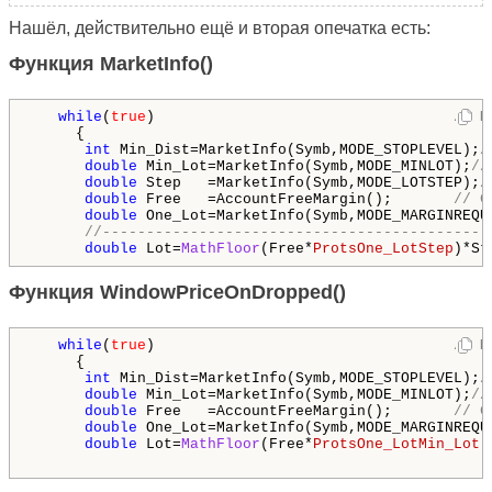
Нашёл, действительно ещё и вторая опечатка есть:
Функция MarketInfo()
while
(
true
)                                  
// Ц
     {

int
 Min_Dist=MarketInfo(Symb,MODE_STOPLEVEL);
/
double
 Min_Lot=MarketInfo(Symb,MODE_MINLOT);
//
double
 Step   =MarketInfo(Symb,MODE_LOTSTEP);
/
double
 Free   =AccountFreeMargin();       
// С
double
 One_Lot=MarketInfo(Symb,MODE_MARGINREQU
//--------------------------------------------
double
 Lot=
MathFloor
(Free*
ProtsOne_LotStep
)*St
Функция WindowPriceOnDropped()
while
(
true
)                                  
// Ц
     {

int
 Min_Dist=MarketInfo(Symb,MODE_STOPLEVEL);
/
double
 Min_Lot=MarketInfo(Symb,MODE_MINLOT);
//
double
 Free   =AccountFreeMargin();       
// С
double
 One_Lot=MarketInfo(Symb,MODE_MARGINREQU
double
 Lot=
MathFloor
(Free*
ProtsOne_LotMin_Lot
)