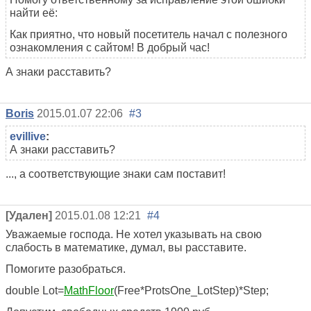
найти её:
Как приятно, что новый посетитель начал с полезного
ознакомления с сайтом! В добрый час!
А знаки расставить?
Boris
2015.01.07 22:06
#3
evillive
:
А знаки расставить?
..., а соответствующие знаки сам поставит!
[Удален]
2015.01.08 12:21
#4
Уважаемые господа. Не хотел указывать на свою
слабость в математике, думал, вы расставите.
Помогите разобраться.
double
Lot
=
MathFloor
(
Free
*
Prots
One_Lot
Step
)
*
Step
;