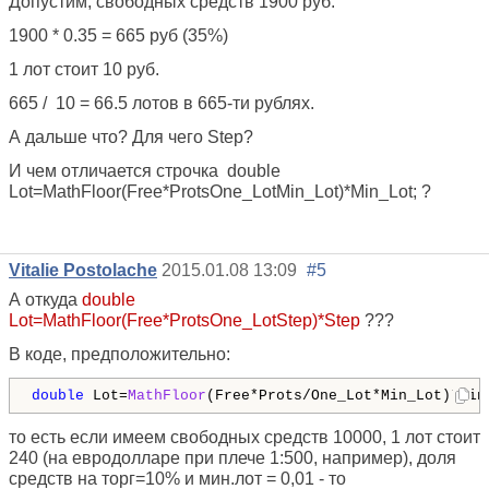
Допустим, свободных средств 1900 руб.
1900 * 0.35 = 665 руб (35%)
1 лот стоит 10 руб.
665 / 10 = 66.5 лотов в 665-ти рублях.
А дальше что? Для чего Step?
И чем отличается строчка
double
Lot
=
MathFloor
(
Free
*
Prots
One_Lot
Min_Lot
)
*
Min_Lot
; ?
Vitalie Postolache
2015.01.08 13:09
#5
А откуда
double
Lot=MathFloor(Free*ProtsOne_LotStep)*Step
???
В коде, предположительно:
double
 Lot=
MathFloor
(Free*Prots/One_Lot*Min_Lot)*Min
то есть если имеем свободных средств 10000, 1 лот стоит
240 (на евродолларе при плече 1:500, например), доля
средств на торг=10% и мин.лот = 0,01 - то