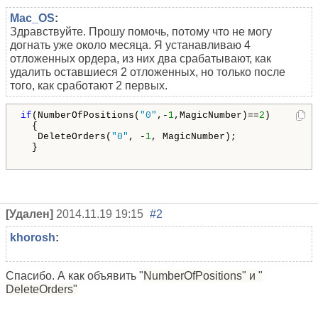
Mac_OS
:
Здравствуйте. Прошу помочь, потому что не могу
догнать уже около месяца. Я устанавливаю 4
отложенных ордера, из них два срабатывают, как
удалить оставшиеся 2 отложенных, но только после
того, как сработают 2 первых.
if
(NumberOfPositions(
"0"
,-
1
,MagicNumber)==
2
)

  {

   DeleteOrders(
"0"
, -
1
, MagicNumber);

  }

[Удален]
2014.11.19 19:15
#2
khorosh
:
Спасибо. А как объявить "
NumberOfPositions" и "
DeleteOrders
"