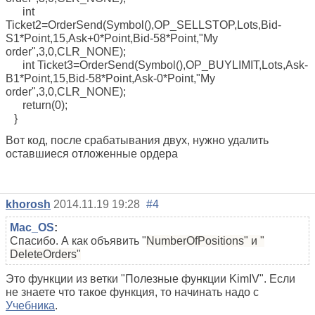
int
Ticket2=OrderSend(Symbol(),OP_SELLSTOP,Lots,Bid-
S1*Point,15,Ask+0*Point,Bid-58*Point,"My
order",3,0,CLR_NONE);
int Ticket3=OrderSend(Symbol(),OP_BUYLIMIT,Lots,Ask-
B1*Point,15,Bid-58*Point,Ask-0*Point,"My
order",3,0,CLR_NONE);
return(0);
}
Вот код, после срабатывания двух, нужно удалить
оставшиеся отложенные ордера
khorosh
2014.11.19 19:28
#4
Mac_OS
:
Спасибо. А как объявить "
NumberOfPositions" и "
DeleteOrders
"
Это функции из ветки "Полезные функции KimIV". Если
не знаете что такое функция, то начинать надо с
Учебника
.