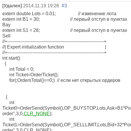
[Удален]
2014.11.19 19:26
#3
extern double Lots = 0.01; // изменение лота
extern int B1 = 30; // первый отступ в пунктах
Bay
extern int S1 = 28; // первый отступ в пунктах
Sell
//+------------------------------------------------------------------+
//| Expert initialization function |
//+------------------------------------------------------------------+
int start()
{
int Total = 0;
int Ticket=OrderTicket();
for(;OrdersTotal()==0;) // если нет открытых ордеров
{
int
Ticket0=OrderSend(Symbol(),OP_BUYSTOP,Lots,Ask+B1*Poin
order",3,0,
CLR_NONE
);
int
Ticket1=OrderSend(Symbol(),OP_SELLLIMIT,Lots,Bid+32*Poin
order",3,0,CLR_NONE);