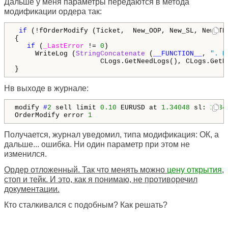
Дальше у меня параметры передаются в метода
модификации ордера так:
if
 (!fOrderModify (Ticket,  New_OOP, New_SL, New_TP)
{

if
 (
_LastError
 != 
0
)

     WriteLog (
StringConcatenate
 (
__FUNCTION__
, 
". В
                     CLogs.GetNeedLogs(), CLogs.GetP
}
Нв выходе в журнале:
modify 
#
2
sell limit 
0.10
 EURUSD at 
1.34048
 sl: 
1.34
OrderModify error 
1
Получается, журнал уведомил, типа модификация: ОК, а
дальше... ошибка. Ни один параметр при этом не
изменился.
Ордер отложенный. Так что менять можно
цену открытия
,
стоп и тейк. И это, как я понимаю, не противоречил
документации.
Кто сталкивался с подобным? Как решать?