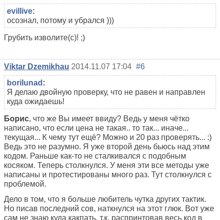
evillive
:
осознал, потому и убрался )))
Грубить изволите(с)! ;)
Viktar Dzemikhau
2014.11.07 17:04
#6
borilunad
:
Я делаю двойную проверку, что не равен и направлен
куда ожидаешь!
Борис
, что же Вы имеет ввиду? Ведь у меня чётко
написано, что если цена не такая.. то так... иначе...
текущая... К чему тут ещё? Можно и 20 раз проверять... :)
Ведь это не разумно. Я уже второй день бьюсь над этим
кодом. Раньше как-то не сталкивался с подобным
косяком. Теперь столкнулся. У меня эти все методы уже
написаны и протестированы много раз. Тут столкнулся с
проблемой.
Дело в том, что я больше любитель чутка других тактик.
Но писав последний сов, наткнулся на этот глюк. Вот уже
сам не знаю куда какпать, т.к. распринтовав весь код в