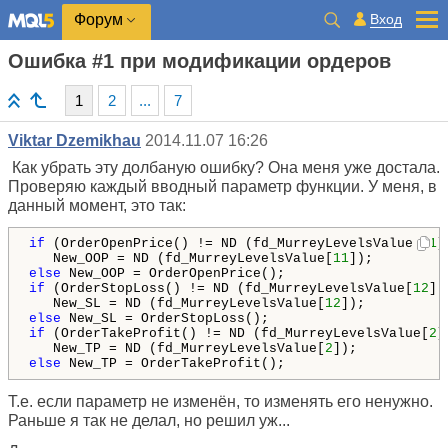
Вход
Форум
Ошибка #1 при модификации ордеров
1
2
...
7
Viktar Dzemikhau
2014.11.07 16:26
Как убрать эту долбаную ошибку? Она меня уже достала.
Проверяю каждый вводный параметр функции. У меня, в
данный момент, это так:
if
 (OrderOpenPrice() != ND (fd_MurreyLevelsValue[
11
]
   New_OOP = ND (fd_MurreyLevelsValue[
11
else
if
 (OrderStopLoss() != ND (fd_MurreyLevelsValue[
12
]))
   New_SL = ND (fd_MurreyLevelsValue[
12
else
if
 (OrderTakeProfit() != ND (fd_MurreyLevelsValue[
2
]
   New_TP = ND (fd_MurreyLevelsValue[
2
else
 New_TP = OrderTakeProfit();
Т.е. если параметр не изменён, то изменять его ненужно.
Раньше я так не делал, но решил уж...