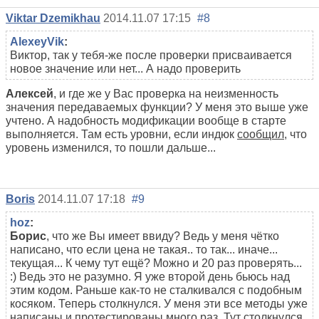
Viktar Dzemikhau
2014.11.07 17:15
#8
AlexeyVik
:
Виктор, так у тебя-же после проверки присваивается
новое значение или нет... А надо проверить
Алексей
, и где же у Вас проверка на неизменность
значения передаваемых функции? У меня это выше уже
учтено. А надобность модификации вообще в старте
выполняется. Там есть уровни, если индюк
сообщил
, что
уровень изменился, то пошли дальше...
Boris
2014.11.07 17:18
#9
hoz
:
Борис
, что же Вы имеет ввиду? Ведь у меня чётко
написано, что если цена не такая.. то так... иначе...
текущая... К чему тут ещё? Можно и 20 раз проверять...
:) Ведь это не разумно. Я уже второй день бьюсь над
этим кодом. Раньше как-то не сталкивался с подобным
косяком. Теперь столкнулся. У меня эти все методы уже
написаны и протестированы много раз. Тут столкнулся