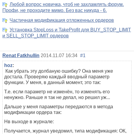
Любой вопрос новичка, чтоб не захламлять форум.
Профи, не проходите мимо. Без вас никуда - 6.
Частичная модификация отложенных ордеров
Установка StopLoss и TakeProfit для BUY_STOP_LIMIT
и SELL_STOP_LIMIT ордеров
Renat Fatkhullin
2014.11.07 16:34
#1
hoz
:
Как убрать эту долбаную ошибку? Она меня уже
достала. Проверяю каждый вводный параметр
функции. У меня, в данный момент, это так:
Т.е. если параметр не изменён, то изменять его
ненужно. Раньше я так не делал, но решил уж...
Дальше у меня параметры передаются в метода
модификации ордера так:
Нв выходе в журнале:
Получается, журнал уведомил, типа модификация: ОК,