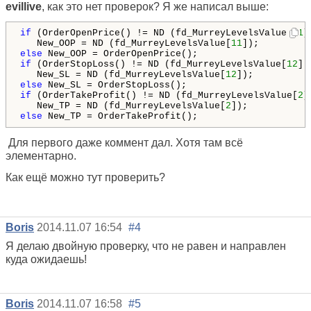
evillive
, как это нет проверок? Я же написал выше:
if
 (OrderOpenPrice() != ND (fd_MurreyLevelsValue[
11
]
   New_OOP = ND (fd_MurreyLevelsValue[
11
else
if
 (OrderStopLoss() != ND (fd_MurreyLevelsValue[
12
]))
   New_SL = ND (fd_MurreyLevelsValue[
12
else
if
 (OrderTakeProfit() != ND (fd_MurreyLevelsValue[
2
]
   New_TP = ND (fd_MurreyLevelsValue[
2
else
 New_TP = OrderTakeProfit();
Для первого даже коммент дал. Хотя там всё
элементарно.
Как ещё можно тут проверить?
Boris
2014.11.07 16:54
#4
Я делаю двойную проверку, что не равен и направлен
куда ожидаешь!
Boris
2014.11.07 16:58
#5