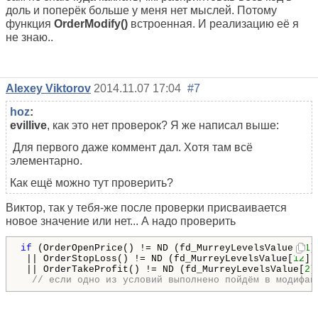
доль и поперёк больше у меня нет мыслей. Потому
функция
OrderModify()
встроенная. И реализацию её я
не знаю..
Alexey Viktorov
2014.11.07 17:04
#7
hoz
:
evillive
, как это нет проверок? Я же написал выше:
Для первого даже коммент дал. Хотя там всё
элементарно.
Как ещё можно тут проверить?
Виктор, так у тебя-же после проверки присваивается
новое значение или нет... А надо проверить
if
 (OrderOpenPrice() != ND (fd_MurreyLevelsValue[
11
]
 || OrderStopLoss() != ND (fd_MurreyLevelsValue[
12
])
 || OrderTakeProfit() != ND (fd_MurreyLevelsValue[
2
]
// если одно из условий выполнено пойдём в модифай