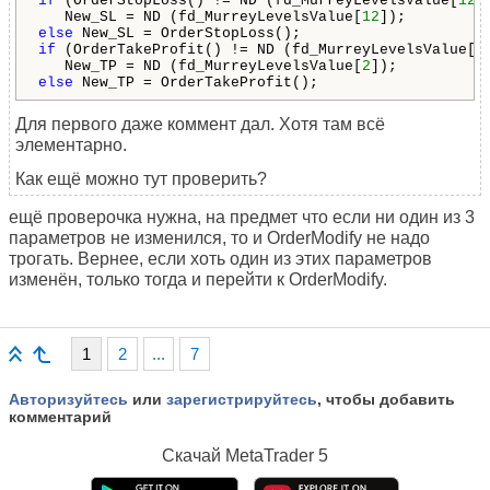
if
 (OrderStopLoss() != ND (fd_MurreyLevelsValue[
12
])
   New_SL = ND (fd_MurreyLevelsValue[
12
else
if
 (OrderTakeProfit() != ND (fd_MurreyLevelsValue[
2
   New_TP = ND (fd_MurreyLevelsValue[
2
else
 New_TP = OrderTakeProfit();
Для первого даже коммент дал. Хотя там всё
элементарно.
Как ещё можно тут проверить?
ещё проверочка нужна, на предмет что если ни один из 3
параметров не изменился, то и OrderModify не надо
трогать. Вернее, если хоть один из этих параметров
изменён, только тогда и перейти к OrderModify.
1
2
...
7
Авторизуйтесь
или
зарегистрируйтесь
, чтобы добавить
комментарий
Скачай
MetaTrader 5