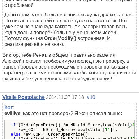
с проблемой.
Дело в том, что я больше любитель чутка других тактик.
Но писав последний сов, наткнулся на этот глюк. Вот
уже сам не знаю куда какпать, т.к. распринтовав весь
код в доль и поперёк больше у меня нет мыслей.
Потому функция
OrderModify()
встроенная. И
реализацию её я не знаю..
Виктор, тебе Ренат, в общем, правильно заметил,
Алексей показал необходимую последнюю проверку, а
ранее проведи все необходимые проверки на каждый
параметр со всеми нюансами, чтобы избегнуть двоякости
смысла и без упущения какого-нибудь условия!
Vitalie Postolache
2014.11.07 17:18
#10
hoz
:
evillive
, как это нет проверок? Я же написал выше:
if
 (OrderOpenPrice() != ND (fd_MurreyLevelsValue[
11
   New_OOP = ND (fd_MurreyLevelsValue[
11
else