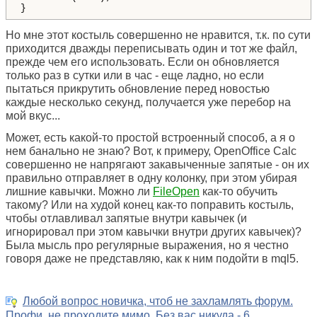
}
Но мне этот костыль совершенно не нравится, т.к. по сути
приходится дважды переписывать один и тот же файл,
прежде чем его использовать. Если он обновляется
только раз в сутки или в час - еще ладно, но если
пытаться прикрутить обновление перед новостью
каждые несколько секунд, получается уже перебор на
мой вкус...
Может, есть какой-то простой встроенный способ, а я о
нем банально не знаю? Вот, к примеру, OpenOffice Calc
совершенно не напрягают закавыченные запятые - он их
правильно отправляет в одну колонку, при этом убирая
лишние кавычки. Можно ли
FileOpen
как-то обучить
такому? Или на худой конец как-то поправить костыль,
чтобы отлавливал запятые внутри кавычек (и
игнорировал при этом кавычки внутри других кавычек)?
Была мысль про регулярные выражения, но я честно
говоря даже не представляю, как к ним подойти в mql5.
Любой вопрос новичка, чтоб не захламлять форум.
Профи, не проходите мимо. Без вас никуда - 6.