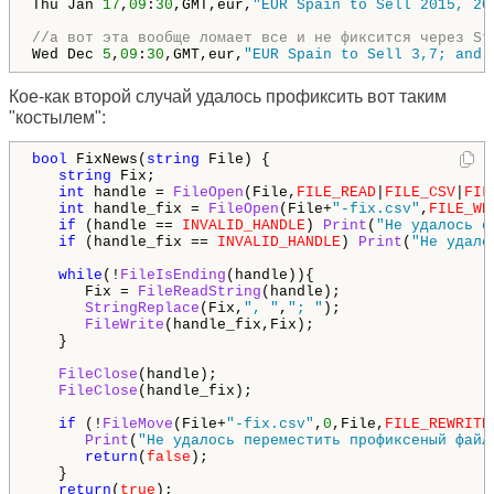
Thu Jan 
17
,
09
:
30
,GMT,eur,
"EUR Spain to Sell 2015, 20
//а вот эта вообще ломает все и не фиксится через St
Wed Dec 
5
,
09
:
30
,GMT,eur,
"EUR Spain to Sell 3,7; and 
Кое-как второй случай удалось профиксить вот таким
"костылем":
bool
 FixNews(
string
 File) {

string
 Fix;

int
 handle = 
FileOpen
(File,
FILE_READ
|
FILE_CSV
|
FIL
int
 handle_fix = 
FileOpen
(File+
"-fix.csv"
,
FILE_WR
if
 (handle == 
INVALID_HANDLE
) 
Print
(
"Не удалось о
if
 (handle_fix == 
INVALID_HANDLE
) 
Print
(
"Не удало
while
(!
FileIsEnding
(handle)){

      Fix = 
FileReadString
(handle);

StringReplace
(Fix,
", "
,
"; "
);

FileWrite
(handle_fix,Fix);

   }

FileClose
(handle);

FileClose
(handle_fix);

if
 (!
FileMove
(File+
"-fix.csv"
,
0
,File,
FILE_REWRITE
Print
(
"Не удалось переместить профиксеный файл
return
(
false
);

   }

return
(
true
);
