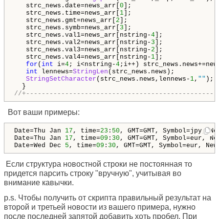
   strc_news.date=news_arr[
0
];

   strc_news.time=news_arr[
1
];

   strc_news.gmt=news_arr[
2
];

   strc_news.symb=news_arr[
3
];

   strc_news.val1=news_arr[nstring-
4
];

   strc_news.val2=news_arr[nstring-
3
];

   strc_news.val3=news_arr[nstring-
2
];

   strc_news.val4=news_arr[nstring-
1
];

for
(
int
 i=
4
; i<nstring-
4
;i++) strc_news.news+=new
int
 lennews=
StringLen
(strc_news.news);

StringSetCharacter
(strc_news.news,lennews-
1
,
""
);

//+-------------------------------------------------
Вот ваши примеры:
Date=Thu Jan 
17
, time=
23
:
50
, GMT=GMT, Symbol=jpy, Ne
Date=Thu Jan 
17
, time=
09
:
30
, GMT=GMT, Symbol=eur, Ne
Date=Wed Dec 
5
, time=
09
:
30
, GMT=GMT, Symbol=eur, New
Если структура новостной строки не постоянная то
придется парсить строку "вручную", учитывая во
внимание кавычки.
p.s. Чтобы получить от скрипта правильный результат на
второй и третьей новости из вашего примера, нужно
после последней запятой добавить хоть пробел. При