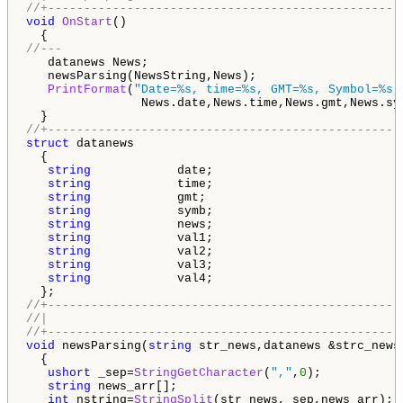
//+-------------------------------------------------
void
OnStart
()

//---
   datanews News;

   newsParsing(NewsString,News);

PrintFormat
(
"Date=%s, time=%s, GMT=%s, Symbol=%s,
                News.date,News.time,News.gmt,News.sy
//+-------------------------------------------------
struct
 datanews

  {

string
            date;

string
            time;

string
            gmt;

string
            symb;

string
            news;

string
            val1;

string
            val2;

string
            val3;

string
            val4;

//+-------------------------------------------------
//|                                                 
//+-------------------------------------------------
void
 newsParsing(
string
 str_news,datanews &strc_news)
  {

ushort
 _sep=
StringGetCharacter
(
","
,
0
);

string
 news_arr[];

int
 nstring=
StringSplit
(str_news,_sep,news_arr);
