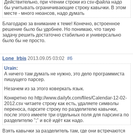
Действительно, при чтении строки из csv-файла надо
бы учитывать ограничивающие строку кавычки. В этом
месте - много нюансов, надо думать
Благодарю за внимание к теме! Конечно, встроенное
решение было бы удобнее. Но понимаю, что такую
задачу решить достаточно стабильно и универсально
было бы не просто.
Lone_Irbis
2013.09.05 03:02
#6
Urain
:
А ничего там думать не нужно, это дело программиста
пишущего парсер.
Незачем из за этого коверкать язык.
Конкретно по http://www.dailyfx.com/files/Calendar-12-02-
2012.csv читаете строку как есть, удаляете символы
переноса, парсите строку по разделителю кавычки,
после этого имеете три отдельных поля для парсинга по
разделителю ";" и всё идёт как надо.
Взять кавычки за разделитель там, где они встречаются