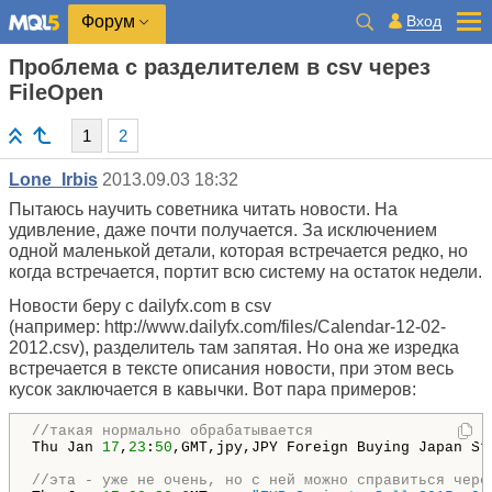
Вход
Форум
Проблема с разделителем в csv через
FileOpen
1
2
Lone_Irbis
2013.09.03 18:32
Пытаюсь научить советника читать новости. На
удивление, даже почти получается. За исключением
одной маленькой детали, которая встречается редко, но
когда встречается, портит всю систему на остаток недели.
Новости беру с dailyfx.com в csv
(например: http://www.dailyfx.com/files/Calendar-12-02-
2012.csv), разделитель там запятая. Но она же изредка
встречается в тексте описания новости, при этом весь
кусок заключается в кавычки. Вот пара примеров:
//такая нормально обрабатывается
Thu Jan 
17
,
23
:
50
,GMT,jpy,JPY Foreign Buying Japan St
//эта - уже не очень, но с ней можно справиться чере