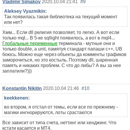
Vladimir Simakov
2020.10.04 21:41
#9
Aleksey Vyazmikin
:
Так появилась такая библиотека на текущий момент
или нет?
Хмм... Если dll религия позволяет, то легко. А вот если
только mql... В 5-ке sqllight появилось, а вот в mql4...
Глобальные переменные
терминала - мутные они и
только double, а unit, памятуя стандарт папаши с++, UB
боюсь. Можно еще через объекты да комменты графиков
заморочиться, но это костыль. Поэтому dll, шаренная
память и никаких проблем. С что до либы? А вы за нее
заплатили?)))
Konstantin Nikitin
2020.10.04 21:46
#10
keekkenen
:
во втором, я отстал от темы, если все по прежнему -
магики ингнорируются, лоты срастаются
Все зависит от типа счета, неттинг или хенджинг. Что
кстати касается и MT4.