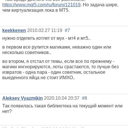
https://www.mql5.com/ru/forum/121019
. Но задача шире,
чем виртуализация лока в МТ5.
keekkenen
2010.02.27 11:19
#7
нужно отделить котлет от мух - мт4 и мт5..
в первом все рулится магиками, неважно один или
несколько советников..
во втором, я отстал от темы, если все по прежнему -
магики ингнорируются, лоты срастаются, то лучше без
извратов - одна пара - один советник, остальное
выеденного яйца не стоит ИМХО..
Aleksey Vyazmikin
2020.10.04 20:37
#8
Так появилась такая библиотека на текущий момент или
нет?