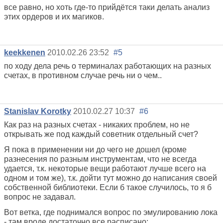
все равно, но хоть где-то прийдётся таки делать анализ
этих ордеров и их магиков.
keekkenen
2010.02.26 23:52
#5
по ходу дела речь о терминалах работающих на разных
счетах, в противном случае речь ни о чем..
Stanislav Korotky
2010.02.27 10:37
#6
Как раз на разных счетах - никаких проблем, но не
открывать же под каждый советник отдельный счет?
Я пока в применении ни до чего не дошел (кроме
разнесения по разным инструментам, что не всегда
удается, т.к. некоторые вещи работают лучше всего на
одном и том же), т.к. дойти тут можно до написания своей
собственной библиотеки. Если б такое случилось, то я б
вопрос не задавал.
Вот ветка, где поднимался вопрос по эмулированию лока
- там вроде достаточно все расписано: