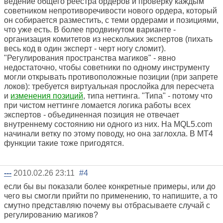
ведение общего реестра ордеров и проверку каждым
советником непротиворечивости нового ордера, который
он собирается разместить, с теми ордерами и позициями,
что уже есть. В более продвинутом варианте -
организация комитетов из нескольких экспертов (пихать
весь код в один эксперт - черт ногу сломит).
"Регулирования пространства магиков" - явно
недостаточно, чтобы советники по одному инструменту
могли открывать противоположные позиции (при запрете
локов): требуется виртуальная прослойка для пересчета
и
изменения позиций
, типа неттинга. "Типа" - потому что
при чистом неттинге ломается логика работы всех
экспертов - объединенная позиция не отвечает
внутреннему состоянию ни одного из них. На MQL5.com
начинали ветку по этому поводу, но она заглохла. В МТ4
функции такие тоже пригодятся.
---
2010.02.26 23:11
#4
если бы вы показали более конкретные примеры, или до
чего вы смогли прийти по применению, то напишите, а то
смутно представляю почему вы отбрасываете случай с
регулированию магиков?