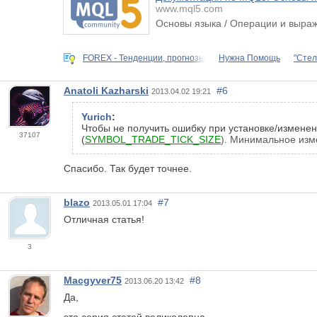
www.mql5.com
Основы языка / Операции и выра
FOREX - Тенденции, прогнозы
Нужна Помощь
"Стел
Anatoli Kazharski
#6
2013.04.02 19:21
Yurich
:
Чтобы не получить ошибку при установке/измене
37107
(
SYMBOL_TRADE_TICK_SIZE
). Минимальное изм
Спасибо. Так будет точнее.
blazo
#7
2013.05.01 17:04
Отличная статья!
3
Macgyver75
#8
2013.06.20 13:42
Да,