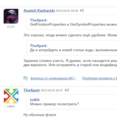
Anatoli Kazharski
#2
2013.04.02 18:28
TheXpert
:
GetPositionProperties и GetSymbolProperties можн
37107
Это хорошо, когда можно сделать ещё удобнее. Мож
TheXpert
:
Да и апгрейдить в новой статье коды, выложенные в
Заранее сложно учесть. Я думаю, если находится реш
два варианта. Или исправлять в старой или модифицир
Вопросы от начинающих MQL5
Проблема перевода с 
TheXpert
#3
2013.04.02 18:37
tol64
:
Можно пример посмотреть?
18863
Ну обычные флаги