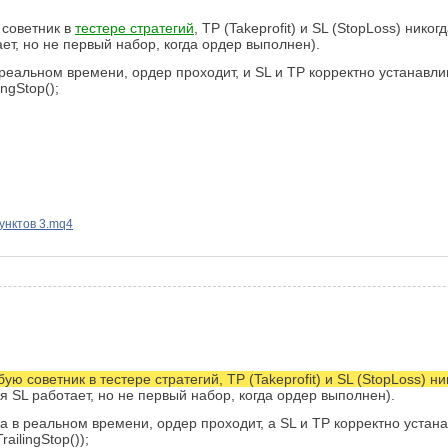
 советник в
тестере стратегий
, TP (Takeprofit) и SL (StopLoss) нико
т, но не первый набор, когда ордер выполнен).
в реальном времени, ордер проходит, и SL и TP корректно устанавл
ngStop();
унктов 3.mq4
обую советник в тестере стратегий, TP (Takeprofit) и SL (StopLoss) 
 SL работает, но не первый набор, когда ордер выполнен).
ка в реальном времени, ордер проходит, а SL и TP корректно устан
ailingStop());