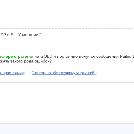
TP и SL. У меня их 2.
естере стратегий
на GOLD я постоянно получал сообщения Failed to op
ежать такого рода ошибок?
опрос новичка,
Эксперт по облегченному мартингейлу