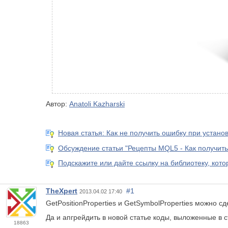
Автор:
Anatoli Kazharski
Новая статья: Как не получить ошибку при устано
Обсуждение статьи "Рецепты MQL5 - Как получить
Подскажите или дайте ссылку на библиотеку, кото
TheXpert
#1
2013.04.02 17:40
GetPositionProperties и GetSymbolProperties можно сд
Да и апгрейдить в новой статье коды, выложенные в ста
18863