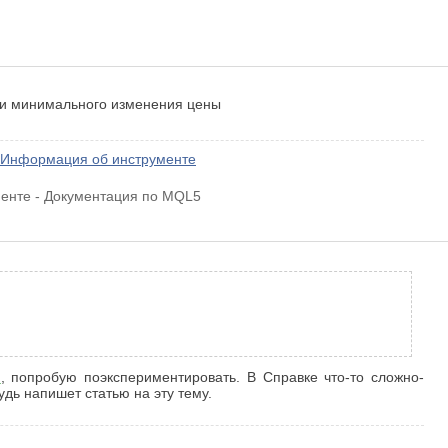
сти минимального изменения цены
/ Информация об инструменте
менте - Документация по MQL5
и
, попробую поэкспериментировать. В Справке что-то сложно-
дь напишет статью на эту тему.