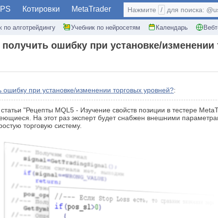
PS
Котировки
MetaTrader
Нажмите
/
для поиска: @use
к по алготрейдингу
Учебник по нейросетям
Календарь
Вебт
 получить ошибку при установке/изменении
ь ошибку при установке/изменении торговых уровней?
:
татьи "Рецепты MQL5 - Изучение свойств позиции в тестере MetaT
еющиеся. На этот раз эксперт будет снабжен внешними параметрам
ростую торговую систему.