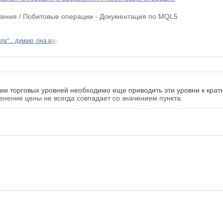
жения / Побитовые операции - Документация по MQL5
ла"... думаю, она вам
нии торговых уровней необходимо еще приводить эти уровни к кра
енение цены не всегда совпадает со значением пункта.