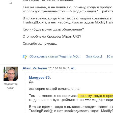
эта серия статей великолепна.
11
Тем не менее, я не понимаю, почему, когда я пробую
использую трейлинг-стоп ==> модификация SL работае
В то же время, когда я пытаюсь отладить советника 
TradingBlock(); и нет необходимости ждать ModifyTraili
Кто-нибудь может дать объяснение?
Это проблема брокера (Alpari UK)?
Спасибо за помощь.
Обсуждение статьи "Рецепты MQL5
Эма Кросс!
10 п
Alain Verleyen
#9
2013.06.20 16:16
Macgyver75
:
Да,
Модератор
эта серия статей великолепна.
54908
Тем не менее, я не понимаю
, почему, когда я пр
когда я использую трейлинг-стоп ==> модификация
В то же время, когда я пытаюсь отладить советни
TradingBlock(); и нет необходимости ждать ModifyTr