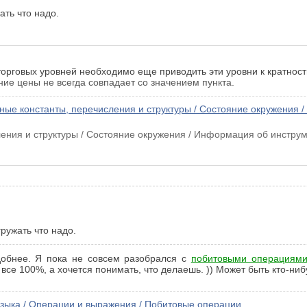
ать что надо.
торговых уровней необходимо еще приводить эти уровни к кратно
ие цены не всегда совпадает со значением пункта.
ые константы, перечисления и структуры / Состояние окружения 
ения и структуры / Состояние окружения / Информация об инстру
гружать что надо.
добнее. Я пока не совсем разобрался с
побитовыми операциям
се 100%, а хочется понимать, что делаешь. )) Может быть кто-нибу
зыка / Операции и выражения / Побитовые операции