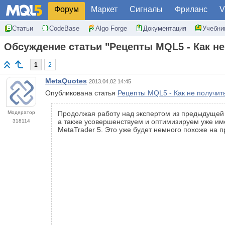
Форум
Маркет
Сигналы
Фриланс
V
Статьи
CodeBase
Algo Forge
Документация
Учебни
Обсуждение статьи "Рецепты MQL5 - Как не
1
2
MetaQuotes
2013.04.02 14:45
Опубликована статья
Рецепты MQL5 - Как не получит
Модератор
Продолжая работу над экспертом из предыдущей с
а также усовершенствуем и оптимизируем уже им
318114
MetaTrader 5. Это уже будет немного похоже на п