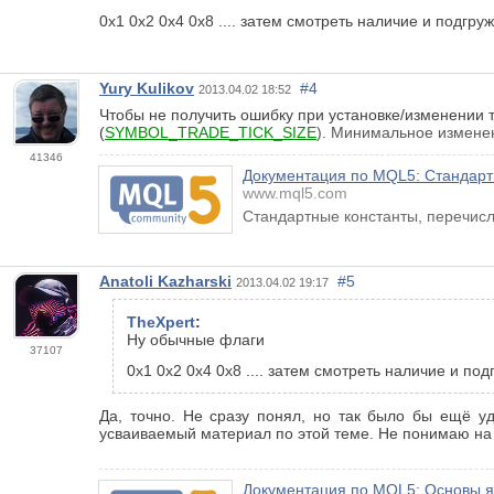
0х1 0х2 0х4 0х8 .... затем смотреть наличие и подгруж
Yury Kulikov
#4
2013.04.02 18:52
Чтобы не получить ошибку при установке/изменении 
(
SYMBOL_TRADE_TICK_SIZE
). Минимальное изменен
41346
Документация по MQL5: Стандартн
www.mql5.com
Стандартные константы, перечисл
Anatoli Kazharski
#5
2013.04.02 19:17
TheXpert
:
Ну обычные флаги
37107
0х1 0х2 0х4 0х8 .... затем смотреть наличие и под
Да, точно. Не сразу понял, но так было бы ещё у
усваиваемый материал по этой теме. Не понимаю на в
Документация по MQL5: Основы я