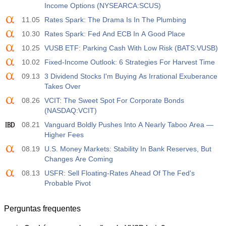
Income Options (NYSEARCA:SCUS)
11.05
Rates Spark: The Drama Is In The Plumbing
10.30
Rates Spark: Fed And ECB In A Good Place
10.25
VUSB ETF: Parking Cash With Low Risk (BATS:VUSB)
10.02
Fixed-Income Outlook: 6 Strategies For Harvest Time
09.13
3 Dividend Stocks I'm Buying As Irrational Exuberance
Takes Over
08.26
VCIT: The Sweet Spot For Corporate Bonds
(NASDAQ:VCIT)
08.21
Vanguard Boldly Pushes Into A Nearly Taboo Area —
Higher Fees
08.19
U.S. Money Markets: Stability In Bank Reserves, But
Changes Are Coming
08.13
USFR: Sell Floating-Rates Ahead Of The Fed's
Probable Pivot
Perguntas frequentes