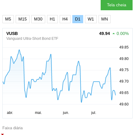
Tela cheia
M5
M15
M30
H1
H4
D1
W1
MN
VUSB
49.94
0.00%
Vanguard Ultra-Short Bond ETF
Faixa diária