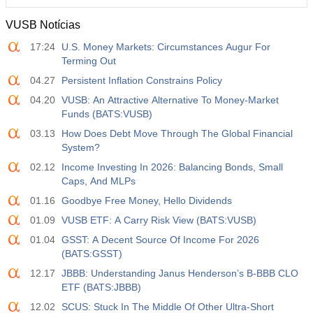
VUSB Notícias
17:24
U.S. Money Markets: Circumstances Augur For
Terming Out
04.27
Persistent Inflation Constrains Policy
04.20
VUSB: An Attractive Alternative To Money-Market
Funds (BATS:VUSB)
03.13
How Does Debt Move Through The Global Financial
System?
02.12
Income Investing In 2026: Balancing Bonds, Small
Caps, And MLPs
01.16
Goodbye Free Money, Hello Dividends
01.09
VUSB ETF: A Carry Risk View (BATS:VUSB)
01.04
GSST: A Decent Source Of Income For 2026
(BATS:GSST)
12.17
JBBB: Understanding Janus Henderson’s B-BBB CLO
ETF (BATS:JBBB)
12.02
SCUS: Stuck In The Middle Of Other Ultra-Short