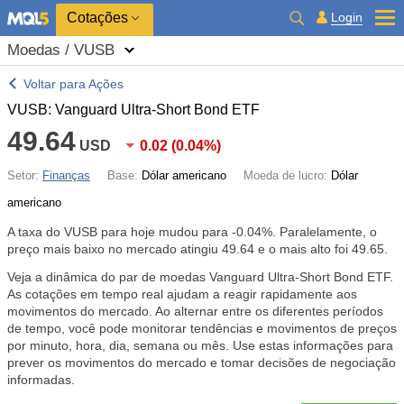
Cotações
Login
Moedas / VUSB
Voltar para Ações
VUSB: Vanguard Ultra-Short Bond ETF
49.64
USD
0.02
(
0.04%
)
Setor:
Finanças
Base:
Dólar americano
Moeda de lucro:
Dólar
americano
A taxa do VUSB para hoje mudou para
-0.04%
. Paralelamente, o
preço mais baixo no mercado atingiu 49.64 e o mais alto foi 49.65.
Veja a dinâmica do par de moedas Vanguard Ultra-Short Bond ETF.
As cotações em tempo real ajudam a reagir rapidamente aos
movimentos do mercado. Ao alternar entre os diferentes períodos
de tempo, você pode monitorar tendências e movimentos de preços
por minuto, hora, dia, semana ou mês. Use estas informações para
prever os movimentos do mercado e tomar decisões de negociação
informadas.