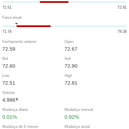
72.51
72.81
Faixa anual
71.74
79.28
Fechamento anterior
Open
72.59
72.67
Bid
Ask
72.60
72.90
Low
High
72.51
72.81
Volume
4.986
K
Mudança diária
Mudança mensal
0.01%
0.92%
Mudança de 6 meses
Mudança anual