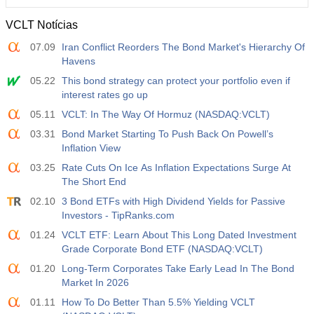
VCLT Notícias
07.09
Iran Conflict Reorders The Bond Market's Hierarchy Of
Havens
05.22
This bond strategy can protect your portfolio even if
interest rates go up
05.11
VCLT: In The Way Of Hormuz (NASDAQ:VCLT)
03.31
Bond Market Starting To Push Back On Powell’s
Inflation View
03.25
Rate Cuts On Ice As Inflation Expectations Surge At
The Short End
02.10
3 Bond ETFs with High Dividend Yields for Passive
Investors - TipRanks.com
01.24
VCLT ETF: Learn About This Long Dated Investment
Grade Corporate Bond ETF (NASDAQ:VCLT)
01.20
Long-Term Corporates Take Early Lead In The Bond
Market In 2026
01.11
How To Do Better Than 5.5% Yielding VCLT