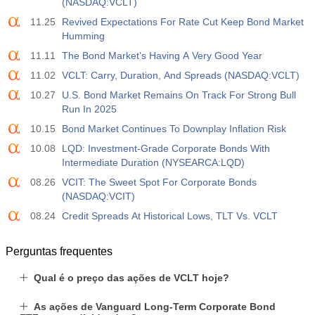
(NASDAQ:VCLT)
11.25
Revived Expectations For Rate Cut Keep Bond Market
Humming
11.11
The Bond Market’s Having A Very Good Year
11.02
VCLT: Carry, Duration, And Spreads (NASDAQ:VCLT)
10.27
U.S. Bond Market Remains On Track For Strong Bull
Run In 2025
10.15
Bond Market Continues To Downplay Inflation Risk
10.08
LQD: Investment-Grade Corporate Bonds With
Intermediate Duration (NYSEARCA:LQD)
08.26
VCIT: The Sweet Spot For Corporate Bonds
(NASDAQ:VCIT)
08.24
Credit Spreads At Historical Lows, TLT Vs. VCLT
Perguntas frequentes
Qual é o preço das ações de VCLT hoje?
As ações de Vanguard Long-Term Corporate Bond