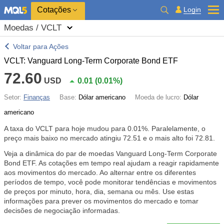
Cotações
Login
Moedas / VCLT
Voltar para Ações
VCLT: Vanguard Long-Term Corporate Bond ETF
72.60
USD
0.01
(
0.01%
)
Setor:
Finanças
Base:
Dólar americano
Moeda de lucro:
Dólar
americano
A taxa do VCLT para hoje mudou para
0.01%
. Paralelamente, o
preço mais baixo no mercado atingiu 72.51 e o mais alto foi 72.81.
Veja a dinâmica do par de moedas Vanguard Long-Term Corporate
Bond ETF. As cotações em tempo real ajudam a reagir rapidamente
aos movimentos do mercado. Ao alternar entre os diferentes
períodos de tempo, você pode monitorar tendências e movimentos
de preços por minuto, hora, dia, semana ou mês. Use estas
informações para prever os movimentos do mercado e tomar
decisões de negociação informadas.