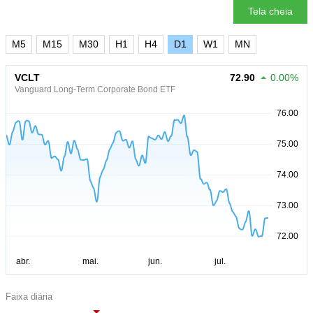
Tela cheia
M5
M15
M30
H1
H4
D1
W1
MN
VCLT
72.90
0.00%
Vanguard Long-Term Corporate Bond ETF
Faixa diária