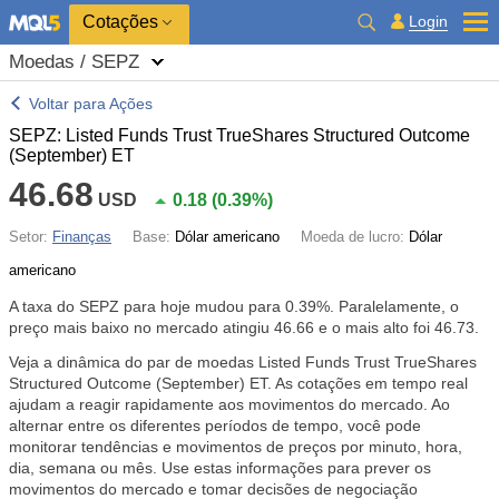
Cotações
Login
Moedas / SEPZ
Voltar para Ações
SEPZ: Listed Funds Trust TrueShares Structured Outcome
(September) ET
46.68
USD
0.18
(
0.39%
)
Setor:
Finanças
Base:
Dólar americano
Moeda de lucro:
Dólar
americano
A taxa do SEPZ para hoje mudou para
0.39%
. Paralelamente, o
preço mais baixo no mercado atingiu 46.66 e o mais alto foi 46.73.
Veja a dinâmica do par de moedas Listed Funds Trust TrueShares
Structured Outcome (September) ET. As cotações em tempo real
ajudam a reagir rapidamente aos movimentos do mercado. Ao
alternar entre os diferentes períodos de tempo, você pode
monitorar tendências e movimentos de preços por minuto, hora,
dia, semana ou mês. Use estas informações para prever os
movimentos do mercado e tomar decisões de negociação