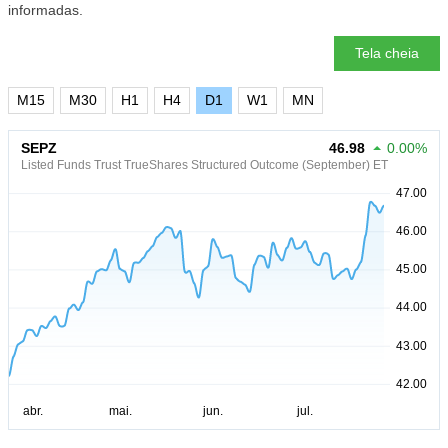
informadas.
Tela cheia
M15
M30
H1
H4
D1
W1
MN
SEPZ
46.98
0.00%
Listed Funds Trust TrueShares Structured Outcome (September) ET