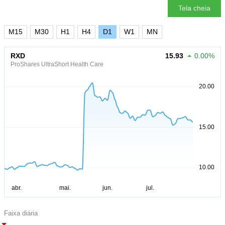
Tela cheia
M15
M30
H1
H4
D1
W1
MN
RXD
15.93
0.00%
ProShares UltraShort Health Care
Faixa diária