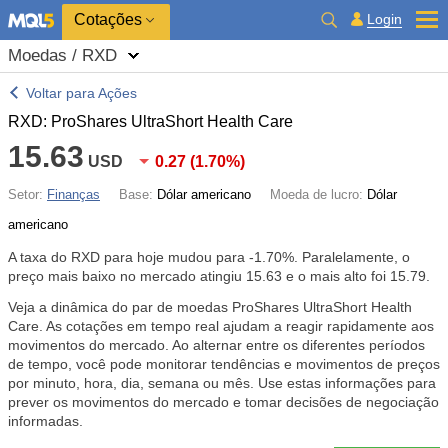
Cotações
Login
Moedas / RXD
Voltar para Ações
RXD: ProShares UltraShort Health Care
15.63
USD
0.27
(
1.70%
)
Setor:
Finanças
Base:
Dólar americano
Moeda de lucro:
Dólar
americano
A taxa do RXD para hoje mudou para
-1.70%
. Paralelamente, o
preço mais baixo no mercado atingiu 15.63 e o mais alto foi 15.79.
Veja a dinâmica do par de moedas ProShares UltraShort Health
Care. As cotações em tempo real ajudam a reagir rapidamente aos
movimentos do mercado. Ao alternar entre os diferentes períodos
de tempo, você pode monitorar tendências e movimentos de preços
por minuto, hora, dia, semana ou mês. Use estas informações para
prever os movimentos do mercado e tomar decisões de negociação
informadas.