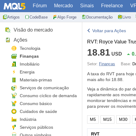
Fórum
Mercado
Sinais
Freelance
V
Artigos
CodeBase
Algo Forge
Documentação
Livro
Visão do mercado
Voltar para Ações
Ações
RVT: Royce Value Trus
Tecnologia
18.81
USD
0
Finanças
Imobiliário
Setor:
Finanças
Base:
D
Energia
A taxa do RVT para hoj
mais alto foi 18.88.
Materiais-primas
Serviços de comunicação
Veja a dinâmica do par d
rapidamente aos movimen
Consumo cíclico de demanda
monitorar tendências e 
Consumo básico
para prever os moviment
Cuidados de saúde
Indústria
M5
M15
M30
Serviços públicos
RVT
Outros símbolos