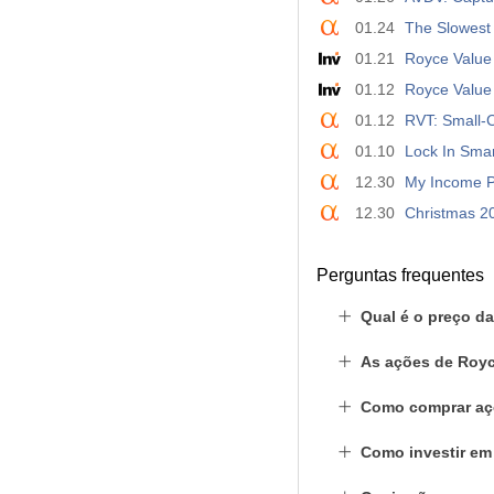
01.24
The Slowest 
01.21
Royce Value 
01.12
Royce Value 
01.12
RVT: Small-
01.10
Lock In Sma
12.30
My Income Po
12.30
Christmas 20
Perguntas frequentes
Qual é o preço d
As ações de Royc
Como comprar aç
Como investir em