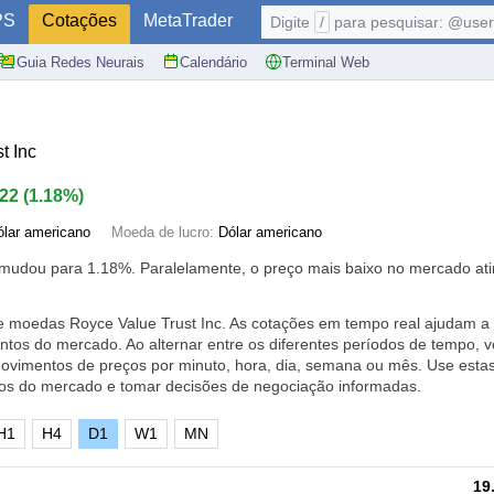
PS
Cotações
MetaTrader
Digite
/
para pesquisar: @user,
Guia Redes Neurais
Calendário
Terminal Web
t Inc
.22
(
1.18%
)
ólar americano
Moeda de lucro:
Dólar americano
e mudou para
1.18%
. Paralelamente, o preço mais baixo no mercado ati
e moedas Royce Value Trust Inc. As cotações em tempo real ajudam a 
tos do mercado. Ao alternar entre os diferentes períodos de tempo, 
movimentos de preços por minuto, hora, dia, semana ou mês. Use esta
os do mercado e tomar decisões de negociação informadas.
H1
H4
D1
W1
MN
19