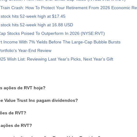
Train Crash: How To Protect Your Retirement From 2026 Economic Rea
stock hits 52-week high at $17.45
stock hits 52-week high at 16.88 USD
Cap Stocks Poised To Outperform In 2026 (NYSE:RVT)
rt Income With 7% Yields Before The Large-Cap Bubble Bursts
rtfolio's Year-End Review
25 Wish List: Reviewing Last Year's Picks, Next Year's Gift
as ações de RVT hoje?
e Value Trust Inc pagam dividendos?
ões de RVT?
 ações de RVT?