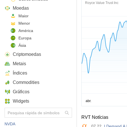
Royce Value Trust Inc
Moedas
Maior
Menor
América
Europa
Ásia
Criptomoedas
Metais
Índices
Commodities
Gráficos
Widgets
RVT Notícias
NVDA
07.22
I Demand A 