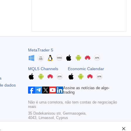
MetaTrader 5
MQL5 Channels
Economic Calendar
a
 de dados
Assine as notícias de algo-
trading
Não é uma corretora, não tem contas de negociação
reais
35 Dodekanisou str, Germasogeia,
4043, Limassol, Cyprus
Copyright 2000-2026,
MetaQuotes Ltd
.