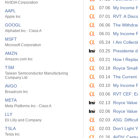
NVIDIA Corporation
07.06
My Income Po
AAPL
07.01
RVT: A Disc
Apple Inc
GOOGL
06.06
The Withdraw
Alphabet Inc - Class A
06.01
My Income Po
MSFT
05.24
I Am Collect
Microsoft Corporation
03.25
Presidente 
AMZN
Amazon.com Inc
03.21
How I Repla
TSM
03.18
Royce Small
Taiwan Semiconductor Manufacturing
03.14
The Current
Company Ltd
03.10
My Income Po
AVGO
Broadcom Inc
03.06
RVT CEF: Ex
META
02.13
Royce Value 
Meta Platforms Inc - Class A
02.06
Royce Value 
LLY
02.03
ASG: Diffic
Eli Lilly and Company
TSLA
02.03
Don't Light 
Tesla Inc
01.26
AVDV: Captu