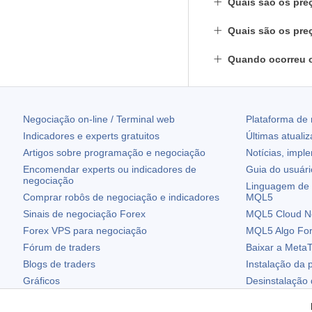
Quais são os pre
Quais são os pre
Quando ocorreu 
Negociação on-line / Terminal web
Plataforma de
Indicadores e experts gratuitos
Últimas atuali
Artigos sobre programação e negociação
Notícias, impl
Encomendar experts ou indicadores de
Guia do usuár
negociação
Linguagem de 
Comprar robôs de negociação e indicadores
MQL5
Sinais de negociação Forex
MQL5 Cloud N
Forex VPS para negociação
MQL5 Algo Fo
Fórum de traders
Baixar a
MetaT
Blogs de traders
Instalação da 
Gráficos
Desinstalação
Widgets grátis