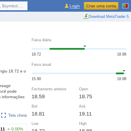
 $symbol, ...
Login
Criar uma conta
Download MetaTrader 5
Faixa diária
18.72
18.88
Faixa anual
ngiu 18.72 e o
15.90
18.88
reagir
Fechamento anterior
Open
você pode
18.59
18.75
s informações
Bid
Ask
18.81
19.11
Tela cheia
Low
High
.11
0.00%