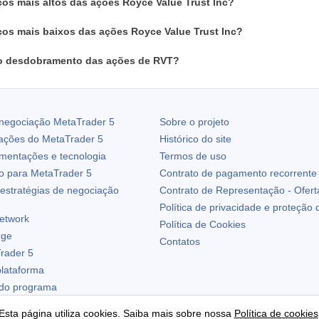
ços mais altos das ações Royce Value Trust Inc?
ços mais baixos das ações Royce Value Trust Inc?
o desdobramento das ações de RVT?
 negociação
MetaTrader 5
Sobre o projeto
zações do
MetaTrader 5
Histórico do site
ementações e tecnologia
Termos de uso
io para
MetaTrader 5
Contrato de pagamento recorrente
estratégias de negociação
Contrato de Representação - Ofert
Política de privacidade e proteção
etwork
Política de Cookies
rge
Contatos
rader 5
plataforma
 do programa
Esta página utiliza cookies. Saiba mais sobre nossa
Política de cookies