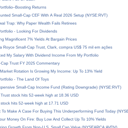
rtfolio–Boosting Returns
ounted Small-Cap CEF With A Real 2026 Setup (NYSE:RVT)
al Trap: Why Paper Wealth Fails Retirees
rtfolio - Looking For Dividends
ing Magnificent 7% Yields At Bargain Prices
da Royce Small-Cap Trust, Clark, compra US$ 75 mil em ações
ced My Salary With Dividend Income From My Portfolio
-Cap Trust FY 2025 Commentary
 Market Rotation Is Growing My Income: Up To 13% Yield
rtfolio - The Land Of Toys
pensive Small-Cap Income Fund (Rating Downgrade) (NYSE:RVT)
Trust stock hits 52-week high at 18.36 USD
stock hits 52-week high at 17.71 USD
ult To Make A Case For Buying This Underperforming Fund Today (NYS
Your Money On Fire: Buy Low And Collect Up To 10% Yields
ring Growth From Non-U.S. Small Cap Value (NYSEARCA:AVDV)