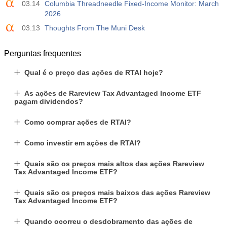
03.14
Columbia Threadneedle Fixed-Income Monitor: March
-17.2 mil
2026
03.13
Thoughts From The Muni Desk
19:30
Nasdaq 100 - Posições líquidas de especuladores no
relatório da CFTC
USD
Perguntas frequentes
Atu.
Projeç.
Prév.
4.9 mil
Qual é o preço das ações de RTAI hoje?
As ações de Rareview Tax Advantaged Income ETF
pagam dividendos?
Como comprar ações de RTAI?
Como investir em ações de RTAI?
Quais são os preços mais altos das ações Rareview
Tax Advantaged Income ETF?
Quais são os preços mais baixos das ações Rareview
Tax Advantaged Income ETF?
Quando ocorreu o desdobramento das ações de