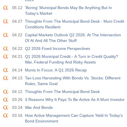
USD
Atu.
Projeç.
Prév.
05.12
'Boring' Municipal Bonds May Be Anything But In
588
Today's Market
04.27
Thoughts From The Municipal Bond Desk - Muni Credit
19:00
Mudança de Crédito ao Consumidor do Sistema de
Reserva Federal (FRS) (Mensal)
Conditions Resilient
USD
Atu.
Projeç.
Prév.
04.22
Capital Markets Outlook Q2 2026: At The Intersection
$​11.44 bilh
$​-0.18 bilh
Of AI And All The Other Stuff
04.22
Q2 2026 Fixed Income Perspectives
19:30
Ouro - Posições Líquidas de Especuladores no
04.21
Q1 2026 Municipal Credit - A Turn in Credit Quality?
Relatório da CFTC
War, Federal Funding And Risky Assets
USD
Atu.
Projeç.
Prév.
182.1 mil
04.14
Munis In Focus: A Q1 2026 Recap
04.13
Tax-Loss Harvesting With Bonds Vs. Stocks: Different
19:30
Petróleo bruto - Posições Líquidas de Especuladores
Rules, Same Goal
no Relatório da CFTC
04.12
Thoughts From The Municipal Bond Desk
USD
Atu.
Projeç.
Prév.
03.26
3 Reasons Why It Pays To Be Active As A Muni Investor
120.1 mil
03.24
War And Bonds
19:30
S&P 500 - Posições Líquidas de Especuladores no
03.16
How Active Management Can Capture Yield In Today's
Relatório da CFTC
Bond Environment
USD
Atu.
Projeç.
Prév.