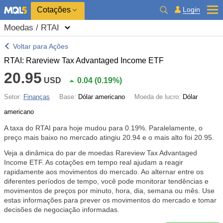
Cotações
Login
Moedas / RTAI
Voltar para Ações
RTAI: Rareview Tax Advantaged Income ETF
20.95
USD
0.04
(
0.19%
)
Setor:
Finanças
Base:
Dólar americano
Moeda de lucro:
Dólar
americano
A taxa do RTAI para hoje mudou para
0.19%
. Paralelamente, o
preço mais baixo no mercado atingiu 20.94 e o mais alto foi 20.95.
Veja a dinâmica do par de moedas Rareview Tax Advantaged
Income ETF. As cotações em tempo real ajudam a reagir
rapidamente aos movimentos do mercado. Ao alternar entre os
diferentes períodos de tempo, você pode monitorar tendências e
movimentos de preços por minuto, hora, dia, semana ou mês. Use
estas informações para prever os movimentos do mercado e tomar
decisões de negociação informadas.