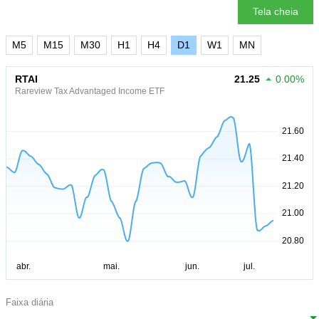
Tela cheia
M5
M15
M30
H1
H4
D1
W1
MN
RTAI
21.25
0.00%
Rareview Tax Advantaged Income ETF
Faixa diária