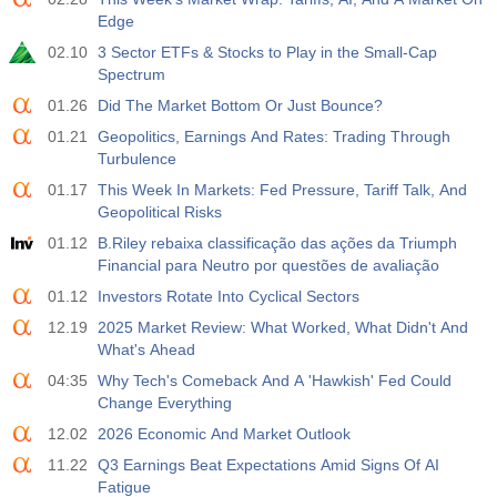
Edge
02.10
3 Sector ETFs & Stocks to Play in the Small-Cap
Spectrum
01.26
Did The Market Bottom Or Just Bounce?
01.21
Geopolitics, Earnings And Rates: Trading Through
Turbulence
01.17
This Week In Markets: Fed Pressure, Tariff Talk, And
Geopolitical Risks
01.12
B.Riley rebaixa classificação das ações da Triumph
Financial para Neutro por questões de avaliação
01.12
Investors Rotate Into Cyclical Sectors
12.19
2025 Market Review: What Worked, What Didn't And
What's Ahead
04:35
Why Tech's Comeback And A 'Hawkish' Fed Could
Change Everything
12.02
2026 Economic And Market Outlook
11.22
Q3 Earnings Beat Expectations Amid Signs Of AI
Fatigue