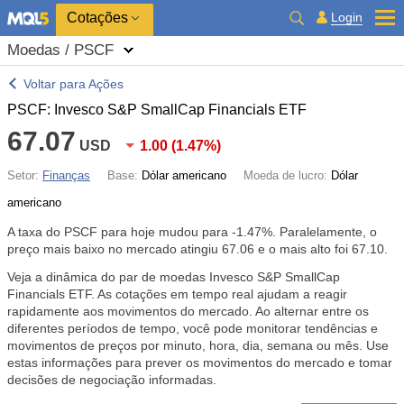
Cotações
Login
Moedas / PSCF
Voltar para Ações
PSCF: Invesco S&P SmallCap Financials ETF
67.07
USD
1.00
(
1.47%
)
Setor:
Finanças
Base:
Dólar americano
Moeda de lucro:
Dólar
americano
A taxa do PSCF para hoje mudou para
-1.47%
. Paralelamente, o
preço mais baixo no mercado atingiu 67.06 e o mais alto foi 67.10.
Veja a dinâmica do par de moedas Invesco S&P SmallCap
Financials ETF. As cotações em tempo real ajudam a reagir
rapidamente aos movimentos do mercado. Ao alternar entre os
diferentes períodos de tempo, você pode monitorar tendências e
movimentos de preços por minuto, hora, dia, semana ou mês. Use
estas informações para prever os movimentos do mercado e tomar
decisões de negociação informadas.