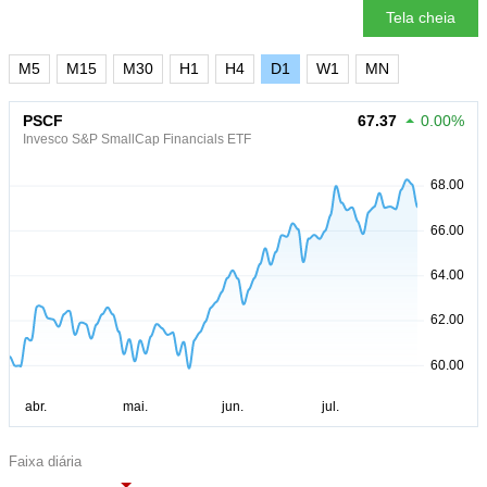
Tela cheia
M5
M15
M30
H1
H4
D1
W1
MN
PSCF
67.37
0.00%
Invesco S&P SmallCap Financials ETF
Faixa diária