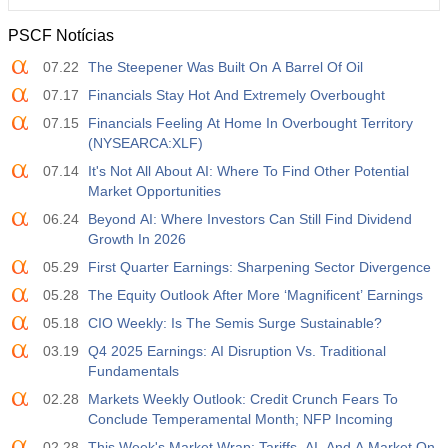
PSCF Notícias
07.22
The Steepener Was Built On A Barrel Of Oil
07.17
Financials Stay Hot And Extremely Overbought
07.15
Financials Feeling At Home In Overbought Territory
(NYSEARCA:XLF)
07.14
It's Not All About AI: Where To Find Other Potential
Market Opportunities
06.24
Beyond AI: Where Investors Can Still Find Dividend
Growth In 2026
05.29
First Quarter Earnings: Sharpening Sector Divergence
05.28
The Equity Outlook After More ‘Magnificent’ Earnings
05.18
CIO Weekly: Is The Semis Surge Sustainable?
03.19
Q4 2025 Earnings: AI Disruption Vs. Traditional
Fundamentals
02.28
Markets Weekly Outlook: Credit Crunch Fears To
Conclude Temperamental Month; NFP Incoming
02.28
This Week's Market Wrap: Tariffs, AI, And A Market On