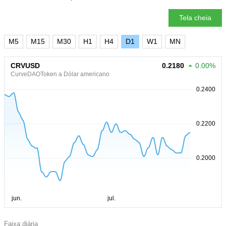
Tela cheia
M5
M15
M30
H1
H4
D1
W1
MN
CRVUSD
0.2180
0.00%
CurveDAOToken a Dólar americano
Faixa diária