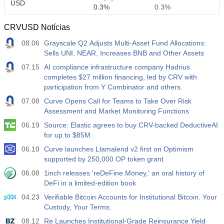
USD
0.3%
0.3%
CRVUSD Notícias
12:30
Ganho Médio por Hora Trabalhada (Anual)
08.06
Grayscale Q2 Adjusts Multi-Asset Fund Allocations:
Atu.
Projeç.
Prév.
USD
Sells UNI, NEAR, Increases BNB and Other Assets
3.5%
3.5%
07.15
AI compliance infrastructure company Hadrius
completes $27 million financing, led by CRV with
12:30
Relatório de Emprego - Payroll - Privado
participation from Y Combinator and others.
Atu.
Projeç.
Prév.
USD
40 mil
49 mil
07.08
Curve Opens Call for Teams to Take Over Risk
Assessment and Market Monitoring Functions
12:30
Taxa de Desemprego U6
06.19
Source: Elastic agrees to buy CRV-backed DeductiveAI
for up to $85M
Atu.
Projeç.
Prév.
USD
7.9%
7.9%
06.10
Curve launches Llamalend v2 first on Optimism
supported by 250,000 OP token grant
17:00
Contagem de Sondas Baker Hughes
06.08
1inch releases 'reDeFine Money,' an oral history of
Atu.
DeFi in a limited-edition book
Projeç.
Prév.
USD
451
04.23
Verifiable Bitcoin Accounts for Institutional Bitcoin. Your
Custody, Your Terms.
17:00
Contagem Total de Sondas dos EUA por Baker
08.12
Re Launches Institutional-Grade Reinsurance Yield