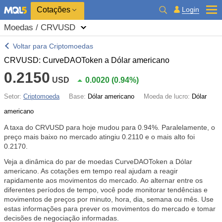
Cotações
Login
Moedas / CRVUSD
Voltar para Criptomoedas
CRVUSD: CurveDAOToken a Dólar americano
0.2150
USD
0.0020
(
0.94%
)
Setor:
Criptomoeda
Base:
Dólar americano
Moeda de lucro:
Dólar
americano
A taxa do CRVUSD para hoje mudou para
0.94%
. Paralelamente, o
preço mais baixo no mercado atingiu 0.2110 e o mais alto foi
0.2170.
Veja a dinâmica do par de moedas CurveDAOToken a Dólar
americano. As cotações em tempo real ajudam a reagir
rapidamente aos movimentos do mercado. Ao alternar entre os
diferentes períodos de tempo, você pode monitorar tendências e
movimentos de preços por minuto, hora, dia, semana ou mês. Use
estas informações para prever os movimentos do mercado e tomar
decisões de negociação informadas.