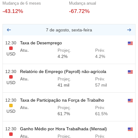
Mudança de 6 meses
Mudança anual
-43.12%
-67.72%
7 de agosto, sexta-feira
12:30
Taxa de Desemprego
Atu.
Projeç.
Prév.
USD
4.2%
4.2%
12:30
Relatório de Emprego (Payroll) não-agrícola
Atu.
Projeç.
Prév.
USD
41 mil
57 mil
12:30
Taxa de Participação na Força de Trabalho
Atu.
Projeç.
Prév.
USD
61.7%
61.5%
12:30
Ganho Médio por Hora Trabalhada (Mensal)
Atu.
Projeç.
Prév.