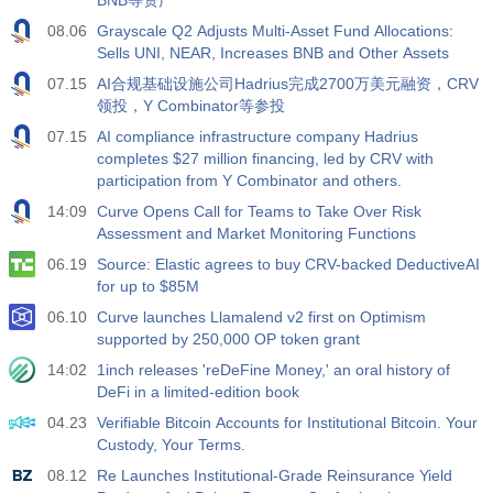
BNB等资产
08.06
Grayscale Q2 Adjusts Multi-Asset Fund Allocations:
Sells UNI, NEAR, Increases BNB and Other Assets
07.15
AI合规基础设施公司Hadrius完成2700万美元融资，CRV
领投，Y Combinator等参投
07.15
AI compliance infrastructure company Hadrius
completes $27 million financing, led by CRV with
participation from Y Combinator and others.
14:09
Curve Opens Call for Teams to Take Over Risk
Assessment and Market Monitoring Functions
06.19
Source: Elastic agrees to buy CRV-backed DeductiveAI
for up to $85M
06.10
Curve launches Llamalend v2 first on Optimism
supported by 250,000 OP token grant
14:02
1inch releases 'reDeFine Money,' an oral history of
DeFi in a limited-edition book
04.23
Verifiable Bitcoin Accounts for Institutional Bitcoin. Your
Custody, Your Terms.
08.12
Re Launches Institutional-Grade Reinsurance Yield