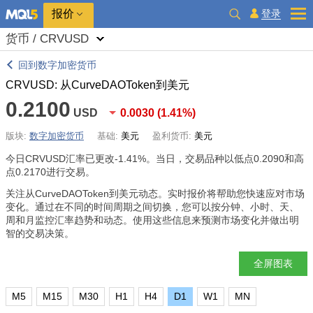
报价
登录
货币 / CRVUSD
回到数字加密货币
CRVUSD: 从CurveDAOToken到美元
0.2100
USD
0.0030
(
1.41%
)
版块:
数字加密货币
基础:
美元
盈利货币:
美元
今日CRVUSD汇率已更改
-1.41%
。当日，交易品种以低点0.2090和高
点0.2170进行交易。
关注从CurveDAOToken到美元动态。实时报价将帮助您快速应对市场
变化。通过在不同的时间周期之间切换，您可以按分钟、小时、天、
周和月监控汇率趋势和动态。使用这些信息来预测市场变化并做出明
智的交易决策。
全屏图表
M5
M15
M30
H1
H4
D1
W1
MN