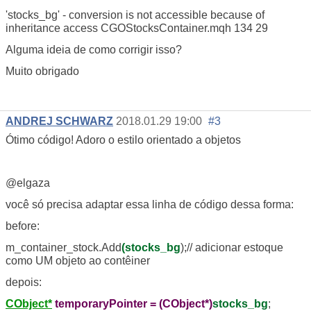
'stocks_bg' - conversion is not accessible because of
inheritance access
CGOStocksContainer.mqh
134
29
Alguma ideia de como corrigir isso?
Muito obrigado
ANDREJ SCHWARZ
2018.01.29 19:00
#3
Ótimo código! Adoro o estilo orientado a objetos
@elgaza
você só precisa adaptar essa linha de código dessa forma:
before:
m_container_stock.Add
(stocks_bg
);// adicionar estoque
como UM objeto ao contêiner
depois:
CObject*
temporaryPointer = (CObject*)
stocks_bg
;