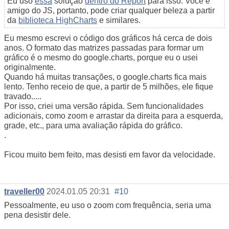
Eu uso
essa
solução
dentro do Report
para isso. Você é
amigo do JS, portanto, pode criar qualquer beleza a partir
da
biblioteca HighCharts
e similares.
Eu mesmo escrevi o código dos gráficos há cerca de dois
anos. O formato das matrizes passadas para formar um
gráfico é o mesmo do google.charts, porque eu o usei
originalmente.
Quando há muitas transações, o google.charts fica mais
lento. Tenho receio de que, a partir de 5 milhões, ele fique
travado.....
Por isso, criei uma versão rápida. Sem funcionalidades
adicionais, como zoom e arrastar da direita para a esquerda,
grade, etc., para uma avaliação rápida do gráfico.
.
Ficou muito bem feito, mas desisti em favor da velocidade.
traveller00
2024.01.05 20:31
#10
Pessoalmente, eu uso o zoom com frequência, seria uma
pena desistir dele.