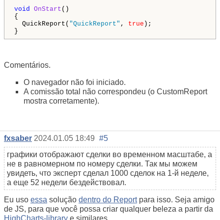
void
OnStart
()

{  

  QuickReport(
"QuickReport"
, 
true
);

}
Comentários.
O navegador não foi iniciado.
A comissão total não correspondeu (o CustomReport
mostra corretamente).
fxsaber
2024.01.05 18:49
#5
графики отображают сделки во временном масштабе, а
не в равномерном по номеру сделки. Так мы можем
увидеть, что эксперт сделал 1000 сделок на 1-й неделе,
а еще 52 недели бездействовал.
Eu uso
essa
solução
dentro do Report
para isso. Seja amigo
de JS, para que você possa criar qualquer beleza a partir da
HighCharts-library
e similares.