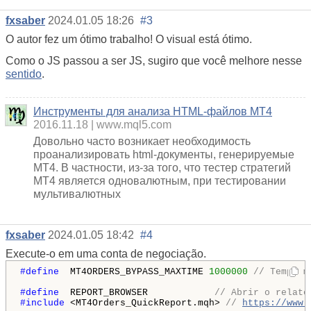
fxsaber
2024.01.05 18:26
#3
O autor fez um ótimo trabalho! O visual está ótimo.
Como o JS passou a ser JS, sugiro que você melhore nesse
sentido
.
Инструменты для анализа HTML-файлов MT4
2016.11.18
www.mql5.com
Довольно часто возникает необходимость
проанализировать html-документы, генерируемые
МТ4. В частности, из-за того, что тестер стратегий
МТ4 является одновалютным, при тестировании
мультивалютных
fxsaber
2024.01.05 18:42
#4
Execute-o em uma conta de negociação.
#define 
 MT4ORDERS_BYPASS_MAXTIME 
1000000
// Tempo m
#define 
 REPORT_BROWSER            
// Abrir o relató
#include 
<MT4Orders_QuickReport.mqh> 
// 
https://www.