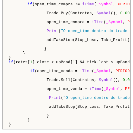
if
(open_time_compra != 
iTime
(
_Symbol
, 
PERIOD
                Trade.Buy(Contratos, 
Symbol
(), 
0.00
,
                open_time_compra = 
iTime
(
_Symbol
, 
PE
Print
(
"O open_time dentro do trade é
                addTakeStop(Stop_Loss, Take_Profit);

               }

      }

if
(rates[
1
].close > upBand[
1
] && tick.last < upBand[
if
(open_time_venda = 
iTime
(
_Symbol
, 
PERIOD_
                Trade.Sell(Contratos, 
Symbol
(), 
0.00
                open_time_venda = 
iTime
(
_Symbol
, 
PER
Print
(
"O open_time dentro do trade 
                 addTakeStop(Stop_Loss, Take_Profit);
                }

        }

}