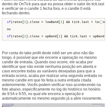
dentro de OnTick para que eu possa obter o valor do tick.last
e verificar se o candle 1 fecha fora, e o candle 0 está
fechando dentro.
if
(rates[
1
].close < lowBand[
1
] && tick.last > lowBan
ou

if
(rates[
1
].close > upBand[
1
] && tick.last < upBand[
Por conta do take profit deste robô ser um alvo não tão
longo, é possível que ele encerre a operação no mesmo
candle de entrada. Quando isso ocorre, ele acaba por
identificar que não existe nenhuma posição em aberta e
caso encontre todas as variáveis desejadas para que a
entrada ocorra, acaba por realizar uma segunda entrada no
mesmo candle em que foi feita a outra entrada citada
anteriormente. Vocês podem verificar isso acontecendo na
foto abaixo, especificamente no log do histórico no horário
de 9:54 e 9:55, no qual ele encerra a operação e
automaticamente no mesmo segundo já a abre novamente.