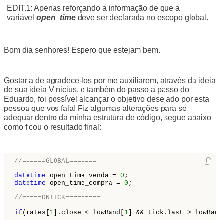
EDIT.1: Apenas reforçando a informação de que a
variável
open_time
deve ser declarada no escopo global.
Bom dia senhores! Espero que estejam bem.
Gostaria de agradece-los por me auxiliarem, através da ideia
de sua ideia Vinicius, e também do passo a passo do
Eduardo, foi possível alcançar o objetivo desejado por esta
pessoa que vos fala! Fiz algumas alterações para se
adequar dentro da minha estrutura de código, segue abaixo
como ficou o resultado final:
//======GLOBAL=======
datetime
 open_time_venda = 
0
datetime
 open_time_compra = 
0
;

//=====ONTICK=========
if
(rates[
1
].close < lowBand[
1
] && tick.last > lowBan