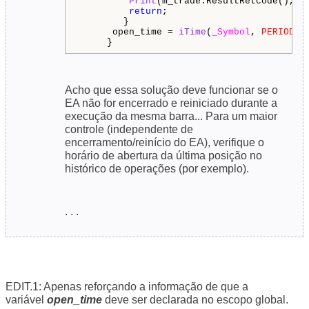
Print
(m_trade.ResultRetcode(), 
"
return
;

        }

      open_time = 
iTime
(
_Symbol
, 
PERIOD_C
Acho que essa solução deve funcionar se o
EA não for encerrado e reiniciado durante a
execução da mesma barra... Para um maior
controle (independente de
encerramento/reinício do EA), verifique o
horário de abertura da última posição no
histórico de operações (por exemplo).
. . .
EDIT.1: Apenas reforçando a informação de que a
variável
open_time
deve ser declarada no escopo global.