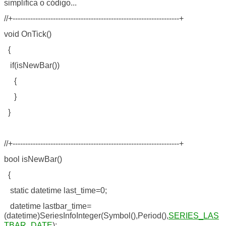
simplifica o código...
//+------------------------------------------------------------------+
void OnTick()
{
if(isNewBar())
{
}
}
//+------------------------------------------------------------------+
bool isNewBar()
{
static datetime last_time=0;
datetime lastbar_time=
(datetime)SeriesInfoInteger(Symbol(),Period(),
SERIES_LAS
TBAR_DATE
);