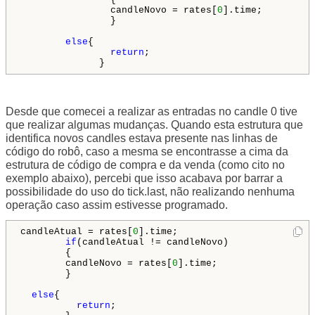
                candleNovo = rates[
0
].time;

                }

else
{

return
;

              }
Desde que comecei a realizar as entradas no candle 0 tive
que realizar algumas mudanças. Q
uando esta estrutura que
identifica novos candles estava presente nas linhas de
código do robô, caso a mesma se encontrasse a cima da
estrutura de código de compra e da venda (como cito no
exemplo abaixo),
percebi que isso acabava por barrar a
possibilidade do uso do tick.last, não realizando nenhuma
operação caso assim estivesse programado.
candleAtual = rates[
0
].time;

if
(candleAtual != candleNovo)

        {

        candleNovo = rates[
0
].time;

        }

else
{

return
;
