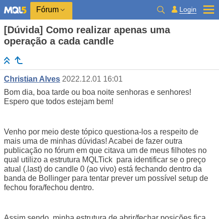
Login
Fórum
[Dúvida] Como realizar apenas uma
operação a cada candle
Christian Alves
2022.12.01 16:01
Bom dia, boa tarde ou boa noite senhoras e senhores!
Espero que todos estejam bem!
Venho por meio deste tópico questiona-los a respeito de
mais uma de minhas dúvidas! Acabei de fazer outra
publicação no fórum em que citava um de meus filhotes no
qual utilizo a estrutura MQLTick para identificar se o preço
atual (.last) do candle 0 (ao vivo) está fechando dentro da
banda de Bollinger para tentar prever um possível setup de
fechou fora/fechou dentro.
Assim sendo, minha estrutura de abrir/fechar posições fica