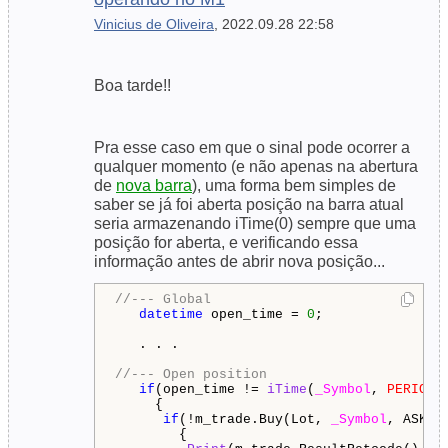
Vinicius de Oliveira
, 2022.09.28 22:58
Boa tarde!!
Pra esse caso em que o sinal pode ocorrer a
qualquer momento (e não apenas na abertura
de
nova barra
), uma forma bem simples de
saber se já foi aberta posição na barra atual
seria armazenando iTime(0) sempre que uma
posição for aberta, e verificando essa
informação antes de abrir nova posição...
//--- Global
datetime
 open_time = 
0
;

   . . .

//--- Open position
if
(open_time != 
iTime
(
_Symbol
, 
PERIOD_
     {

if
(!m_trade.Buy(Lot, 
_Symbol
, ASK, 
        {
