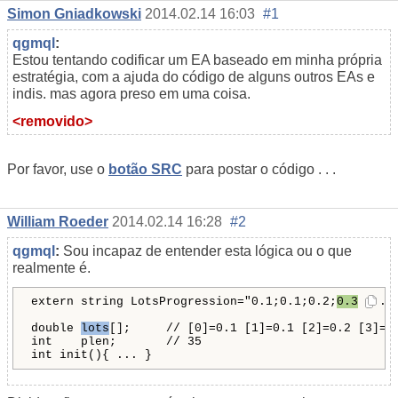
Simon Gniadkowski
2014.02.14 16:03
#1
qgmql
:
Estou tentando codificar um EA baseado em minha própria
estratégia, com a ajuda do código de alguns outros EAs e
indis. mas agora preso em uma coisa.
<removido>
Por favor, use o
botão SRC
para postar o código . . .
William Roeder
2014.02.14 16:28
#2
qgmql
:
Sou incapaz de entender esta lógica ou o que
realmente é.
extern string LotsProgression="0.1;0.1;0.2;
0.3
 ...

double 
lots
[];     // [0]=0.1 [1]=0.1 [2]=0.2 [3]=
0
int    plen;       // 35
