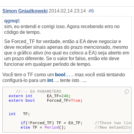
Simon Gniadkowski
2014.02.14 23:14
#6
qgmql
:
sim, eu entendi e corrigi isso. Agora recebendo erro no
código de tempo.
Se Forced_TF for verdade, então a EA deve negociar e
deve receber sinais apenas do prazo mencionado, mesmo
que o gráfico ativo (no qual eu coloco a EA) seja aberto em
um prazo diferente. Se o valor for falso, então ele deve
funcionar em qualquer período de tempo.
Você tem o TF como um
bool . .
.. mas você está tentando
configurá-lo para um
int
. ... tente isto . ...
//--- EA PARAMETERS
extern
int
      EA_TF=
240
extern
bool
     Forced_TF=
True
;

int
   TF;

if
(!Forced_TF) TF = EA_TF;     
//These two line
else
 TF = 
Period
();            
//New metaeditor