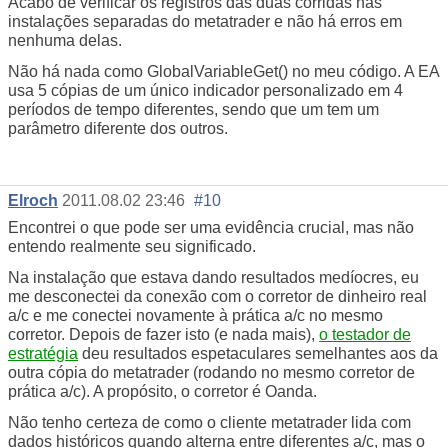
Acabo de verificar os registros das duas corridas nas
instalações separadas do metatrader e não há erros em
nenhuma delas.
Não há nada como GlobalVariableGet() no meu código. A EA
usa 5 cópias de um único indicador personalizado em 4
períodos de tempo diferentes, sendo que um tem um
parâmetro diferente dos outros.
Elroch
2011.08.02 23:46
#10
Encontrei o que pode ser uma evidência crucial, mas não
entendo realmente seu significado.
Na instalação que estava dando resultados medíocres, eu
me desconectei da conexão com o corretor de dinheiro real
a/c e me conectei novamente à prática a/c no mesmo
corretor. Depois de fazer isto (e nada mais),
o testador de
estratégia
deu resultados espetaculares semelhantes aos da
outra cópia do metatrader (rodando no mesmo corretor de
prática a/c). A propósito, o corretor é Oanda.
Não tenho certeza de como o cliente metatrader lida com
dados históricos quando alterna entre diferentes a/c, mas o