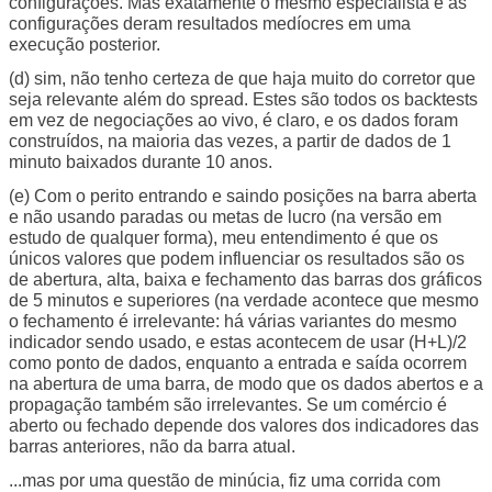
configurações. Mas exatamente o mesmo especialista e as
configurações deram resultados medíocres em uma
execução posterior.
(d) sim, não tenho certeza de que haja muito do corretor que
seja relevante além do spread. Estes são todos os backtests
em vez de negociações ao vivo, é claro, e os dados foram
construídos, na maioria das vezes, a partir de dados de 1
minuto baixados durante 10 anos.
(e) Com o perito entrando e saindo posições na barra aberta
e não usando paradas ou metas de lucro (na versão em
estudo de qualquer forma), meu entendimento é que os
únicos valores que podem influenciar os resultados são os
de abertura, alta, baixa e fechamento das barras dos gráficos
de 5 minutos e superiores (na verdade acontece que mesmo
o fechamento é irrelevante: há várias variantes do mesmo
indicador sendo usado, e estas acontecem de usar (H+L)/2
como ponto de dados, enquanto a entrada e saída ocorrem
na abertura de uma barra, de modo que os dados abertos e a
propagação também são irrelevantes. Se um comércio é
aberto ou fechado depende dos valores dos indicadores das
barras anteriores, não da barra atual.
...mas por uma questão de minúcia, fiz uma corrida com