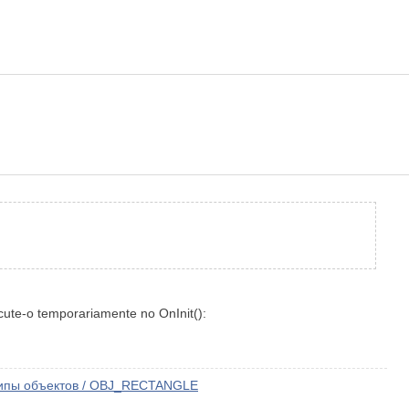
ute-o temporariamente no OnInit():
 Типы объектов / OBJ_RECTANGLE