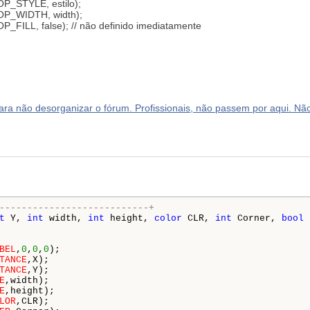
OP_STYLE, estilo);
ROP_WIDTH, width);
_FILL, false); // não definido imediatamente
a não desorganizar o fórum. Profissionais, não passem por aqui. Não
---------------------------+
t
 Y, 
int
 width, 
int
 height, 
color
 CLR, 
int
 Corner, 
bool
 
BEL
,
0
,
0
,
0
);

TANCE
,X);

TANCE
,Y);

E
,width);

E
,height);

LOR
,CLR);
