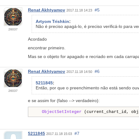
Renat Akhtyamov
#5
2017.11.18 14:23
Artyom Trishkin
:
Não é preciso apagá-lo, é preciso verificá-lo para ve
26037
Acordado
encontrar primeiro.
Mas se o objeto for apagado e recriado em
cada carrap
Renat Akhtyamov
#6
2017.11.18 14:50
5211845
:
Então, por que o preenchimento não está sendo ou
26037
e se assim for (falso --> verdadeiro):
ObjectSetInteger
 (current_chart_id, obj
5211845
#7
2017.11.18 15:03