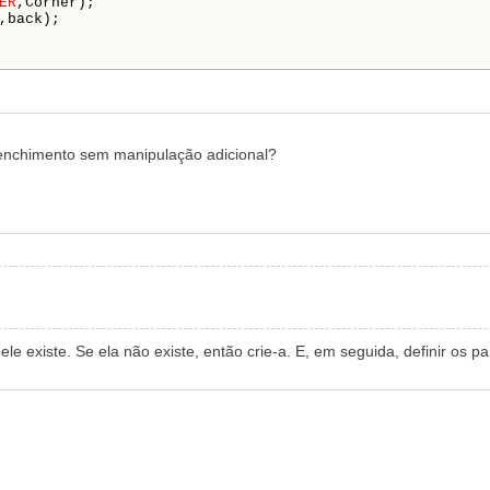
ER
,Corner);

,back);

eenchimento sem manipulação adicional?
 ele existe. Se ela não existe, então crie-a. E, em seguida, definir os p