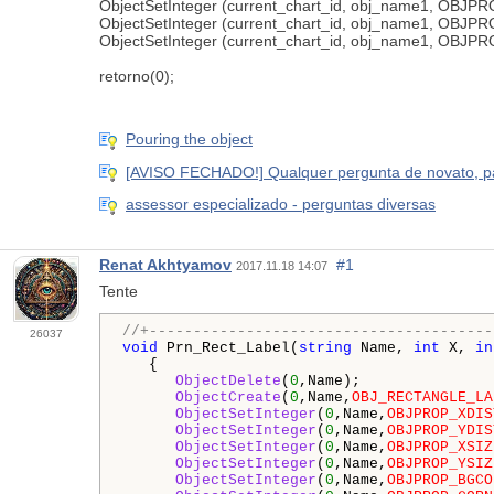
ObjectSetInteger (current_chart_id, obj_name1, OBJPR
ObjectSetInteger (current_chart_id, obj_name1, OBJP
ObjectSetInteger (current_chart_id, obj_name1, OBJPROP
retorno(0);
Pouring the object
[AVISO FECHADO!] Qualquer pergunta de novato, par
assessor especializado - perguntas diversas
Renat Akhtyamov
#1
2017.11.18 14:07
Tente
//+---------------------------------------
26037
void
 Prn_Rect_Label(
string
 Name, 
int
 X, 
in
   {

ObjectDelete
(
0
,Name);

ObjectCreate
(
0
,Name,
OBJ_RECTANGLE_LA
ObjectSetInteger
(
0
,Name,
OBJPROP_XDIS
ObjectSetInteger
(
0
,Name,
OBJPROP_YDIS
ObjectSetInteger
(
0
,Name,
OBJPROP_XSIZ
ObjectSetInteger
(
0
,Name,
OBJPROP_YSIZ
ObjectSetInteger
(
0
,Name,
OBJPROP_BGCO