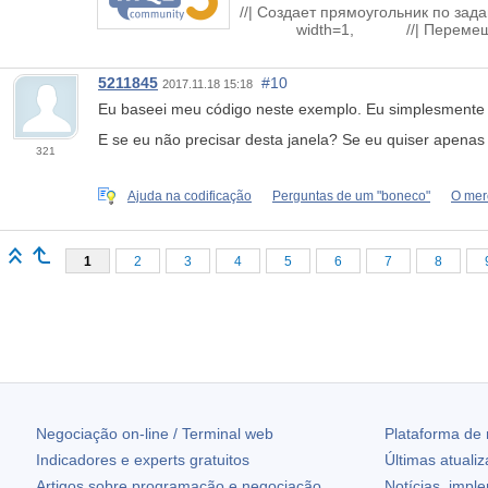
//| Cоздает прямоу
width=1, //| Перемещае
5211845
#10
2017.11.18 15:18
Eu baseei meu código neste exemplo. Eu simplesmente n
E se eu não precisar desta janela? Se eu quiser apenas
321
Ajuda na codificação
Perguntas de um "boneco"
O mer
1
2
3
4
5
6
7
8
Negociação on-line / Terminal web
Plataforma de
Indicadores e experts gratuitos
Últimas atuali
Artigos sobre programação e negociação
Notícias, impl