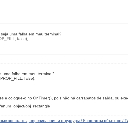
 seja uma falha em meu terminal?
P_FILL, false);
ja uma falha em meu terminal?
JPROP_FILL, false);
s e coloque-o no OnTimer(), pois não há carrapatos de saída, ou exec
s/enum_object/obj_rectangle
ые константы, перечисления и структуры / Константы объектов /