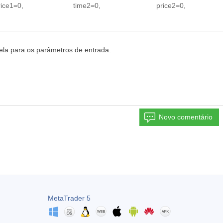
e1=0, price1=0, time2=0, price2=0,
ela para os parâmetros de entrada.
Novo comentário
MetaTrader 5