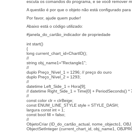
escuta os comandos do programa, e se você remover m
A questão é por que o objeto não está configurado para
Por favor, ajude quem puder!
Abaixo está o código utilizado:
#janela_do_cartão_indicador de propriedade
int start()
{
long current_chart_id=ChartID();
//
string obj_name1="Rectangle1";
//
duplo Preço_Nível_1 = 1296; // preço do ouro
duplo Preço_Nível_2 = 1293;
//
datetime Left_Side_1 = Hora[9];
// datetime Right_Side_1 = Time[0] + PeriodSeconds() * 
//
const color clr = clrBeige;
const ENUM_LINE_STYLE style = STYLE_DASH;
largura const int = 1;
const bool fill = falso;
//
ObjetoCriar (ID_do_cartão_actual, nome_objecto1, OB
ObjectSetInteger (current_chart_id, obj_name1, OBJP