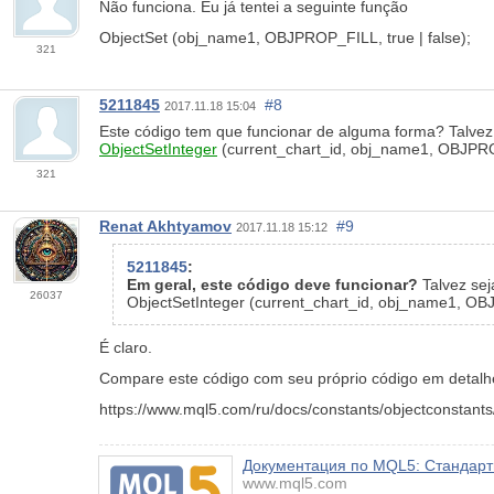
Não funciona. Eu já tentei a seguinte função
ObjectSet (obj_name1, OBJPROP_FILL, true | false);
321
5211845
#8
2017.11.18 15:04
Este código tem que funcionar de alguma forma? Talvez
ObjectSetInteger
(current_chart_id, obj_name1, OBJPRO
321
Renat Akhtyamov
#9
2017.11.18 15:12
5211845
:
Em geral, este código deve funcionar?
Talvez se
26037
ObjectSetInteger (current_chart_id, obj_name1, OB
É claro.
Compare este código com seu próprio código em detalhe
https://www.mql5.com/ru/docs/constants/objectconstant
Документация по MQL5: Стандартн
www.mql5.com