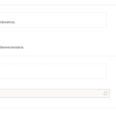
arâmetros.
desnecessária.