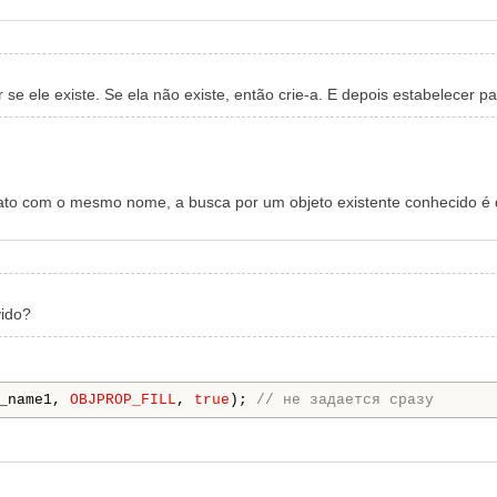
r se ele existe. Se ela não existe, então crie-a. E depois estabelecer p
ato
com o mesmo nome, a busca por um objeto existente conhecido é 
vido?
_name1, 
OBJPROP_FILL
, 
true
); 
// не задается сразу