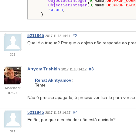
ObjectSetInteger
(
0
,Name,
OBJPROP_CORN
ObjectSetInteger
(
0
,Name,
OBJPROP_BACK
return
;

   }
5211845
#2
2017.11.18 14:11
Qual é o truque? Por que o objeto não responde ao pr
321
Artyom Trishkin
#3
2017.11.18 14:12
Renat Akhtyamov
:
Tente
Moderador
87527
Não é preciso apagá-lo, é preciso verificá-lo para ver se
5211845
#4
2017.11.18 14:17
Então, por que o enchedor não está ouvindo?
321