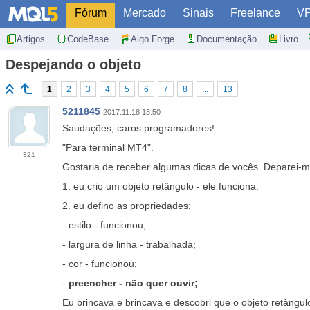
Fórum
Mercado
Sinais
Freelance
V
Artigos
CodeBase
Algo Forge
Documentação
Livro
Despejando o objeto
1
2
3
4
5
6
7
8
...
13
5211845
2017.11.18 13:50
Saudações, caros programadores!
"Para terminal MT4".
321
Gostaria de receber algumas dicas de vocês. Deparei-m
1. eu crio um objeto retângulo - ele funciona:
2. eu defino as propriedades:
- estilo - funcionou;
- largura de linha - trabalhada;
- cor - funcionou;
-
preencher - não quer ouvir;
Eu brincava e brincava e descobri que o objeto retângu