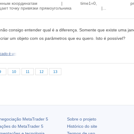
гольник по заданным координатам | tim
т точку привязки прямоугольника |...
ão consigo entender qual é a diferença. Somente que existe uma jan
 criar um objeto com os parâmetros que eu quero. Isto é possível?
cado é um
9
10
11
12
13
 negociação
MetaTrader 5
Sobre o projeto
zações do
MetaTrader 5
Histórico do site
ementações e tecnologia
Termos de uso