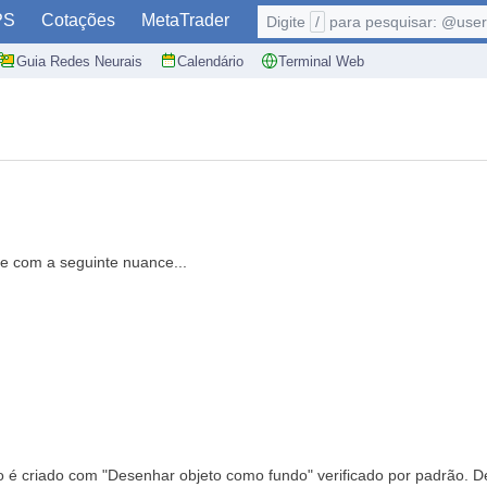
PS
Cotações
MetaTrader
Digite
/
para pesquisar: @user,
Guia Redes Neurais
Calendário
Terminal Web
e com a seguinte nuance...
lo é criado com "Desenhar objeto como fundo" verificado por padrão. 