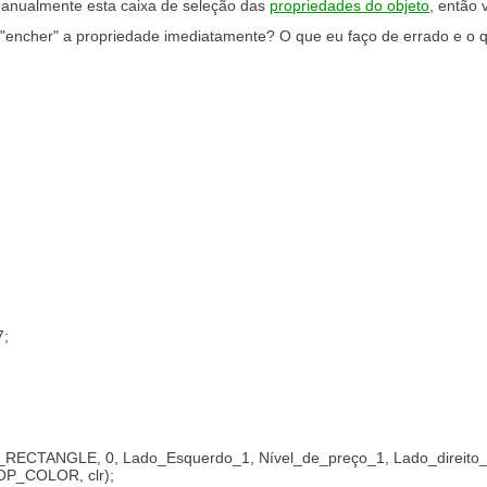
anualmente esta caixa de seleção das
propriedades do objeto
, então
 "encher" a propriedade imediatamente? O que eu faço de errado e o 
7;
J_RECTANGLE, 0, Lado_Esquerdo_1, Nível_de_preço_1, Lado_direito_
ROP_COLOR, clr);