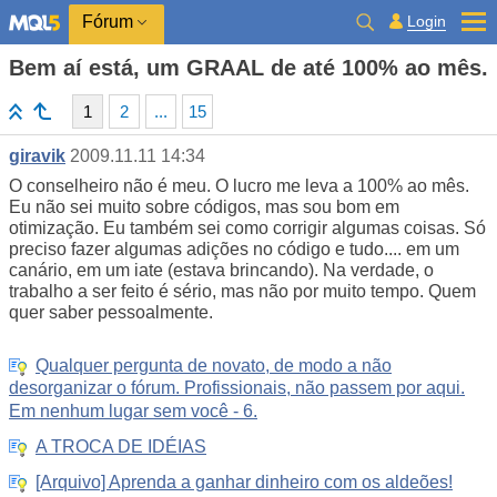
Login
Fórum
Bem aí está, um GRAAL de até 100% ao mês.
1
2
...
15
giravik
2009.11.11 14:34
O conselheiro não é meu. O lucro me leva a 100% ao mês.
Eu não sei muito sobre códigos, mas sou bom em
otimização. Eu também sei como corrigir algumas coisas. Só
preciso fazer algumas adições no código e tudo.... em um
canário, em um iate (estava brincando). Na verdade, o
trabalho a ser feito é sério, mas não por muito tempo. Quem
quer saber pessoalmente.
Qualquer pergunta de novato, de modo a não
desorganizar o fórum. Profissionais, não passem por aqui.
Em nenhum lugar sem você - 6.
A TROCA DE IDÉIAS
[Arquivo] Aprenda a ganhar dinheiro com os aldeões!