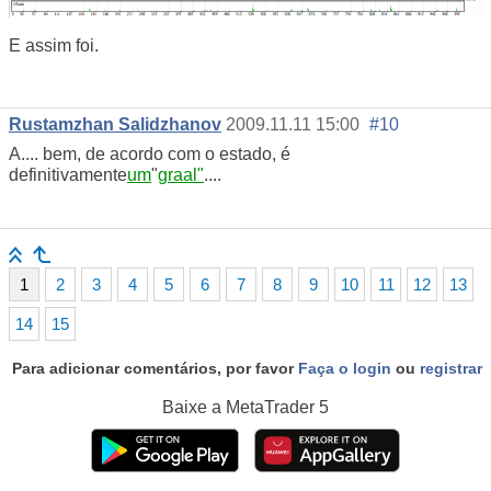
E assim foi.
Rustamzhan Salidzhanov
2009.11.11 15:00
#10
А.... bem, de acordo com o estado, é
definitivamente
um
"
graal"
....
1
2
3
4
5
6
7
8
9
10
11
12
13
14
15
Para adicionar comentários, por favor
Faça o login
ou
registrar
Baixe a
MetaTrader 5