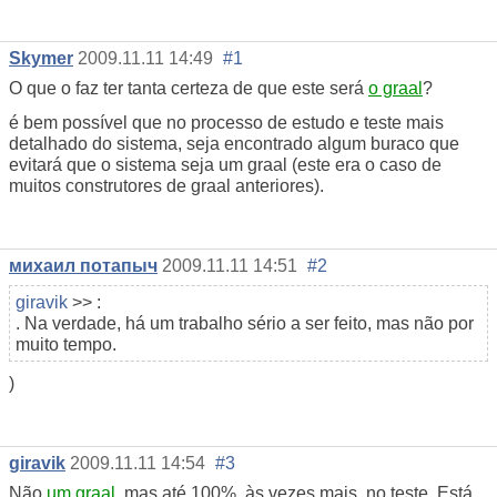
Skymer
2009.11.11 14:49
#1
O que o faz ter tanta certeza de que este será
o graal
?
é bem possível que no processo de estudo e teste mais
detalhado do sistema, seja encontrado algum buraco que
evitará que o sistema seja um graal (este era o caso de
muitos construtores de graal anteriores).
михаил потапыч
2009.11.11 14:51
#2
giravik
>> :
. Na verdade, há um trabalho sério a ser feito, mas não por
muito tempo.
)
giravik
2009.11.11 14:54
#3
Não
um graal
, mas até 100%, às vezes mais, no teste. Está