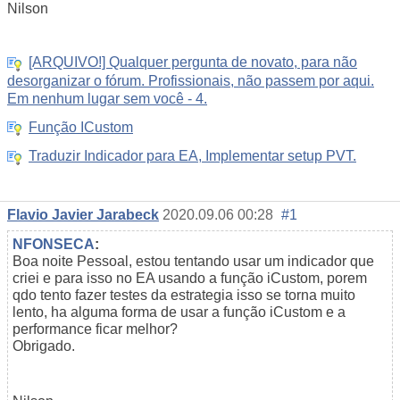
Nilson
[ARQUIVO!] Qualquer pergunta de novato, para não
desorganizar o fórum. Profissionais, não passem por aqui.
Em nenhum lugar sem você - 4.
Função ICustom
Traduzir Indicador para EA, Implementar setup PVT.
Flavio Javier Jarabeck
2020.09.06 00:28
#1
NFONSECA
:
Boa noite Pessoal, estou tentando usar um indicador que
criei e para isso no EA usando a função iCustom, porem
qdo tento fazer testes da estrategia isso se torna muito
lento, ha alguma forma de usar a função iCustom e a
performance ficar melhor?
Obrigado.