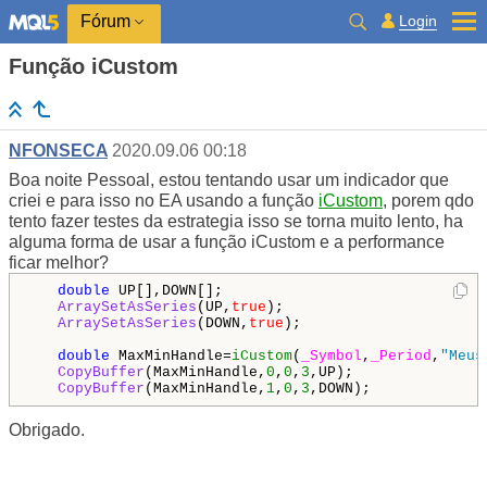
Login
Fórum
Função iCustom
NFONSECA
2020.09.06 00:18
Boa noite Pessoal, estou tentando usar um indicador que
criei e para isso no EA usando a função
iCustom
, porem qdo
tento fazer testes da estrategia isso se torna muito lento, ha
alguma forma de usar a função iCustom e a performance
ficar melhor?
double
 UP[],DOWN[];

ArraySetAsSeries
(UP,
true
);

ArraySetAsSeries
(DOWN,
true
);

double
 MaxMinHandle=
iCustom
(
_Symbol
,
_Period
,
"Meus
CopyBuffer
(MaxMinHandle,
0
,
0
,
3
,UP);

CopyBuffer
(MaxMinHandle,
1
,
0
,
3
,DOWN);
Obrigado.