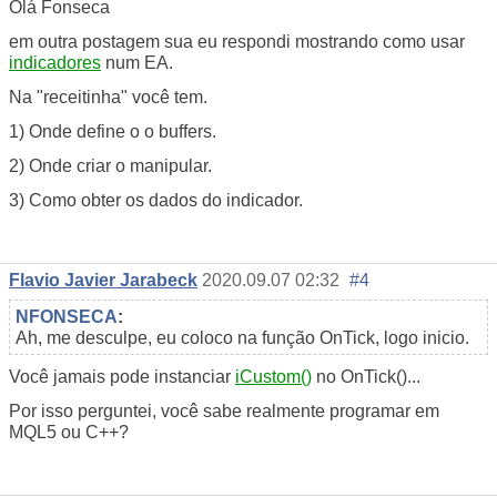
Olá Fonseca
em outra postagem sua eu respondi mostrando como usar
indicadores
num EA.
Na "receitinha" você tem.
1) Onde define o o buffers.
2) Onde criar o manipular.
3) Como obter os dados do indicador.
Flavio Javier Jarabeck
2020.09.07 02:32
#4
NFONSECA
:
Ah, me desculpe, eu coloco na função OnTick, logo inicio.
Você jamais pode instanciar
iCustom()
no OnTick()...
Por isso perguntei, você sabe realmente programar em
MQL5 ou C++?