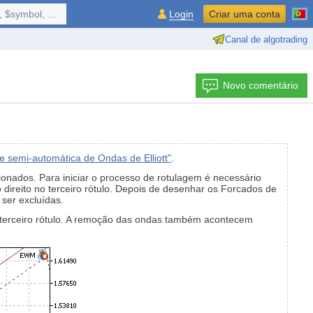
 $symbol, ...
Login
Criar uma conta
Canal de algotrading
Novo comentário
e semi-automática de Ondas de Elliott"
.
onados. Para iniciar o processo de rotulagem é necessário
o direito no terceiro rótulo. Depois de desenhar os Forcados de
ser excluídas.
o terceiro rótulo. A remoção das ondas também acontecem