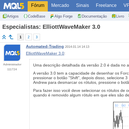
Fórum
Mercado
Sinais
Freelance
V
Artigos
CodeBase
Algo Forge
Documentação
Livro
Especialistas: ElliottWaveMaker 3.0
1
2
3
Automated-Trading
2014.01.14 14:13
ElliottWaveMaker 3.0
:
Administrador
Uma descrição detalhada da versão 2.0 é dada no a
111724
A versão 3.0 tem a capacidade de desenhar os Forca
pressionar o botão "Shift", depois disso, selecione 
Andrew para desmarcar os rótulos, pressione o botão
Para fazer isso você deve selecionar os rótulos d
quando é removido algum rótulo em que eles são d