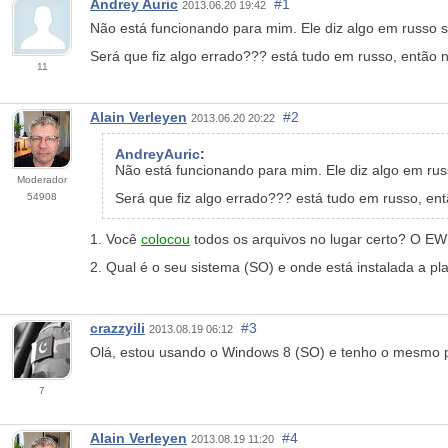
Andrey Auric
#1
2013.06.20 19:42
Não está funcionando para mim. Ele diz algo em russo 
Será que fiz algo errado??? está tudo em russo, então n
11
Alain Verleyen
#2
2013.06.20 20:22
AndreyAuric
:
Não está funcionando para mim. Ele diz algo em ru
Moderador
Será que fiz algo errado??? está tudo em russo, ent
54908
1. Você
colocou
todos os arquivos no lugar certo? O EW
2. Qual é o seu sistema (SO) e onde está instalada a pl
crazzyili
#3
2013.08.19 06:12
Olá, estou usando o Windows 8 (SO) e tenho o mesmo p
7
Alain Verleyen
#4
2013.08.19 11:20