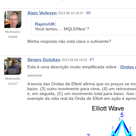
Alain Verleyen
#6
2013.08.19 16:37
RaptorUK
:
Você tentou ... MQL5/files/ ?
Moderador
54908
Minha resposta não está clara o suficiente?
Sergey Golubev
#7
2013.09.04 14:53
Esta é uma descrição muito simplificada sobre :
Ondas d
======
Moderador
A teoria das Ondas de Elliott afirma que os preços se
141117
baixo, (3) outro movimento para cima, (4) um retrocesso
e, em seguida, (C) um movimento total para baixo. Isso
exemplo da vida real da Onda de Elliott em ação é apre