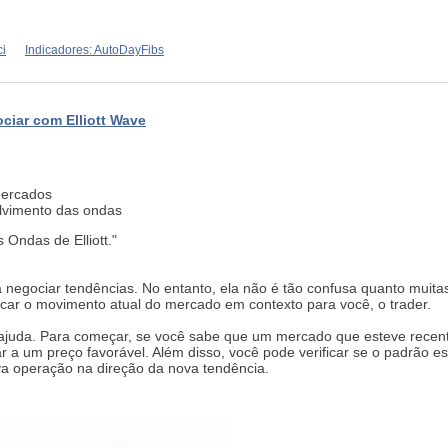
ci
Indicadores: AutoDayFibs
ciar com Elliott Wave
mercados
lvimento das ondas
Ondas de Elliott."
 negociar tendências. No entanto, ela não é tão confusa quanto muit
olocar o movimento atual do mercado em contexto para você, o trader.
ajuda. Para começar, se você sabe que um mercado que esteve recent
r a um preço favorável. Além disso, você pode verificar se o padrão e
va operação na direção da nova tendência.