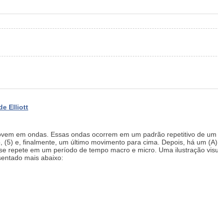
e Elliott
 movem em ondas. Essas ondas ocorrem em um padrão repetitivo de um (
, (5) e, finalmente, um último movimento para cima. Depois, há um (A) 
 se repete em um período de tempo macro e micro. Uma ilustração visu
sentado mais abaixo: