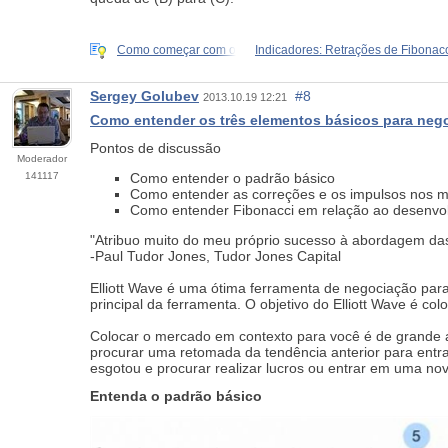
Como começar com o
Indicadores: Retrações de Fibonac
Sergey Golubev
#8
2013.10.19 12:21
Como entender os três elementos básicos para nego
Pontos de discussão
Moderador
141117
Como entender o padrão básico
Como entender as correções e os impulsos nos 
Como entender Fibonacci em relação ao desenvo
"Atribuo muito do meu próprio sucesso à abordagem das 
-Paul Tudor Jones, Tudor Jones Capital
Elliott Wave é uma ótima ferramenta de negociação para
principal da ferramenta. O objetivo do Elliott Wave é c
Colocar o mercado em contexto para você é de grande 
procurar uma retomada da tendência anterior para entra
esgotou e procurar realizar lucros ou entrar em uma no
Entenda o padrão básico