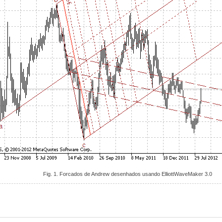
Fig. 1. Forcados de Andrew desenhados usando ElliottWaveMaker 3.0