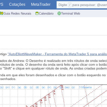
PS
Cotações
MetaTrader
Digite
/
para pesquisar: @user,
Guia Redes Neurais
Calendário
Terminal Web
rtigo
"AutoElliottWaveMaker - Ferramenta do MetaTrader 5 para anális
dos de Andrew. O Desenho é realizado em três rótulos de onda seleci
3 rótulos de onda. O desenho da onda será feito após clicar com o botã
 "Shift" e clique em qualquer rótulo de onda. As ondas criadas podem 
e onda em que eles foram desenhados e clicar com o botão esquerdo n
esenhados.