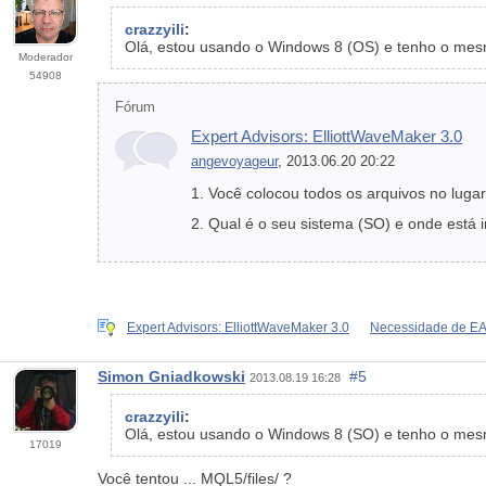
crazzyili
:
Olá, estou usando o Windows 8 (OS) e tenho o mes
Moderador
54908
Fórum
Expert Advisors: ElliottWaveMaker 3.0
angevoyageur
, 2013.06.20 20:22
1. Você colocou todos os arquivos no luga
2. Qual é o seu sistema (SO) e onde está 
Expert Advisors: ElliottWaveMaker 3.0
Necessidade de E
Simon Gniadkowski
#5
2013.08.19 16:28
crazzyili
:
Olá, estou usando o Windows 8 (SO) e tenho o mes
17019
Você tentou ... MQL5/files/ ?